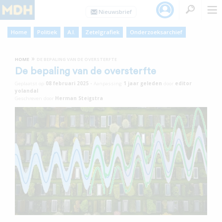
Home
Politiek
A.I.
Zetelgrafiek
Onderzoeksarchief
»
HOME
DE BEPALING VAN DE OVERSTERFTE
De bepaling van de oversterfte
Geplaatst op
08 februari 2025
•
Aanpassing
1 jaar
geleden
door
editor
yolandal
Geschreven door
Herman Steigstra