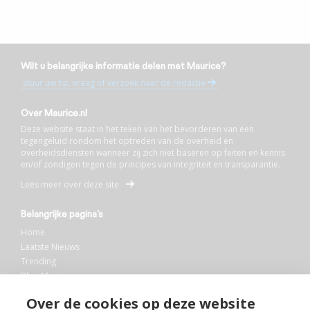
Wilt u belangrijke informatie delen met Maurice?
Stuur uw tip, vraag of verzoek naar de redactie
Over Maurice.nl
Deze website staat in het teken van het bevorderen van een
tegengeluid rondom het optreden van de overheid en
overheidsdiensten wanneer zij zich niet baseren op feiten en kennis
en/of zondigen tegen de principes van integriteit en transparantie.
Lees meer over deze site
Belangrijke pagina’s
Home
Laatste Nieuws
Trending
Blog Maurice
AI
Over de cookies op deze website
Bibliotheek