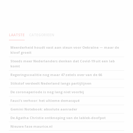
LAATSTE
CATEGORIEEN
Meerderheid houdt vast aan steun voor Oekraïne — maar de
kloof groeit
Steeds meer Nederlanders denken dat Covid-19 uit een lab
komt
Regeringscoalitie nog maar 47 zetels over van de 66
Stikstof verdeelt Nederland langs partijlijnen
De coronaperiode is nog lang niet voorbij
Fauci’s verhoor: het ultieme demasqué
Gemini Notebook: absolute aanrader
De Agatha Christie ontknoping van de lablek-doofpot
Nieuwe fase maurice.nl