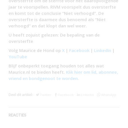
oversterfte om de sterfte voor het daaropvolgende
jaar te voorspellen. RIVM voorspelt dus oversterfte
en komt tot de conclusie “Niet verhoogd”. De
oversterfte is daarmee dus benoemd als “Niet
verhoogd” en dat klopt dan wel weer.
U heeft zojuist gelezen: De bepaling van de
oversterfte
Volg Maurice de Hond op
X
|
Facebook
|
LinkedIn
|
YouTube
Blijf onbeperkt toegang houden tot alles wat
Maurice.nl te bieden heeft.
Klik hier om lid, abonnee,
vriend en bondgenoot te worden.
Deel dit artikel:
Twitter
Facebook
Linkedin
WhatsApp
REACTIES