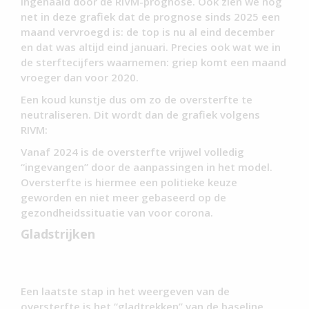
ingehaald door de RIVM-prognose. Ook zien we nog
net in deze grafiek dat de prognose sinds 2025 een
maand vervroegd is: de top is nu al eind december
en dat was altijd eind januari. Precies ook wat we in
de sterftecijfers waarnemen: griep komt een maand
vroeger dan voor 2020.
Een koud kunstje dus om zo de oversterfte te
neutraliseren. Dit wordt dan de grafiek volgens
RIVM:
Vanaf 2024 is de oversterfte vrijwel volledig
“ingevangen” door de aanpassingen in het model.
Oversterfte is hiermee een politieke keuze
geworden en niet meer gebaseerd op de
gezondheidssituatie van voor corona.
Gladstrijken
Een laatste stap in het weergeven van de
oversterfte is het “gladtrekken” van de baseline.