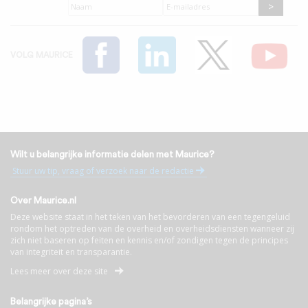
Naam
*
E-
mailadres
*
VOLG MAURICE
Wilt u belangrijke informatie delen met Maurice?
Stuur uw tip, vraag of verzoek naar de redactie
Over Maurice.nl
Deze website staat in het teken van het bevorderen van een tegengeluid
rondom het optreden van de overheid en overheidsdiensten wanneer zij
zich niet baseren op feiten en kennis en/of zondigen tegen de principes
van integriteit en transparantie.
Lees meer over deze site
Belangrijke pagina’s