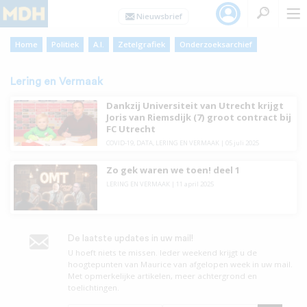
Home
Politiek
A.I.
Zetelgrafiek
Onderzoeksarchief
Lering en Vermaak
Dankzij Universiteit van Utrecht krijgt
Joris van Riemsdijk (7) groot contract bij
FC Utrecht
COVID-19
,
DATA
,
LERING EN VERMAAK
|
05 juli 2025
Zo gek waren we toen! deel 1
LERING EN VERMAAK
|
11 april 2025
De laatste updates in uw mail!
U hoeft niets te missen. leder weekend krijgt u de
hoogtepunten van Maurice van afgelopen week in uw mail.
Met opmerkelijke artikelen, meer achtergrond en
toelichtingen.