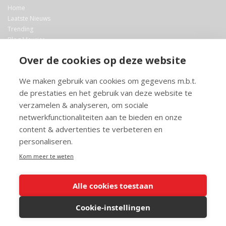
Home
Laatste Nieuws
Trending
Blog Maurice
AI
Over de cookies op deze website
Bibliotheek
We maken gebruik van cookies om gegevens m.b.t.
Info en service
de prestaties en het gebruik van deze website te
FAQ
verzamelen & analyseren, om sociale
Doneren
netwerkfunctionaliteiten aan te bieden en onze
Privacy
content & advertenties te verbeteren en
Voorwaarden
Meedoen
personaliseren.
Kom meer te weten
Alle cookies toestaan
© 2026 Maurice.nl - Alle rechten voorbehouden. Op alle artikelen rust
copyright. Voor meer info, mail naar
contact@maurice.nl
.
Cookie-instellingen