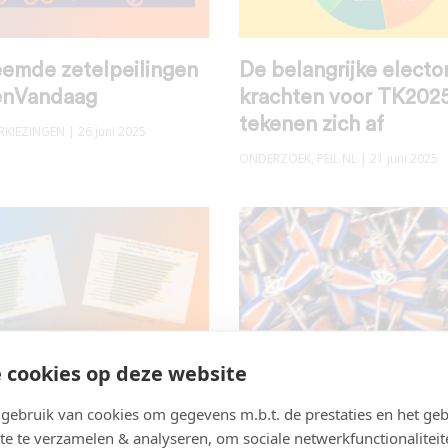
eemde zetelpeilingen
De belangrijke electo
enVandaag
krachten voor TK202
tekenen zich af
RKIEZINGEN
| 26 juni 2025
ONDERZOEK
,
PEIL.NL
| 21 juni 2025
 cookies op deze website
end vertrouwen
Weinig effect op
ebruik van cookies om gegevens m.b.t. de prestaties en het geb
ci: september ’24 –
zetelpeiling van
te te verzamelen & analyseren, om sociale netwerkfunctionaliteit
25
“lintjesdebatten”