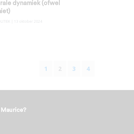
rale dynamiek (ofwel
iet)
LITIEK
| 13 oktober 2024
1
2
3
4
t Maurice?