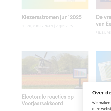
Kiezersstromen juni 2025
De vr
van E
PEIL.NL
,
VERKIEZINGEN
| 29 juni 2025
PEIL.NL
,
VE
Over de
Electorale reacties op
Afnem
We maken g
Voorjaarsakkoord
politi
deze websi
april ’