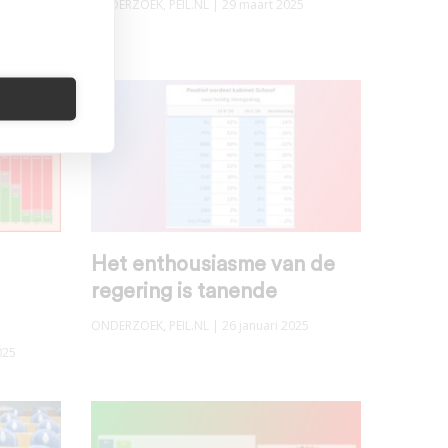
ONDERZOEK
,
PEIL.NL
| 29 maart 2025
Het enthousiasme van de
regering is tanende
ONDERZOEK
,
PEIL.NL
| 26 januari 2025
025