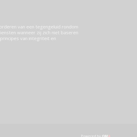
vorderen van een tegengeluid rondom
ensten wanneer zij zich niet baseren
rincipes van integriteit en
Powered by