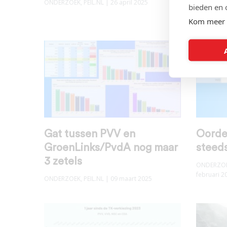
ONDERZOEK
,
PEIL.NL
| 26 april 2025
bieden en 
ONDERZO
Kom meer 
Gat tussen PVV en
Oordee
GroenLinks/PvdA nog maar
steed
3 zetels
ONDERZO
februari 2
ONDERZOEK
,
PEIL.NL
| 09 maart 2025