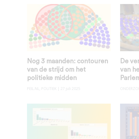
Nog 3 maanden: contouren
De ve
van de strijd om het
van h
politieke midden
Parle
PEIL.NL
,
POLITIEK
| 27 juli 2025
ONDERZO