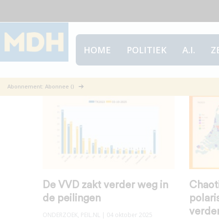
HOME
POLITIEK
A.I.
Z
Peil.nl
Abonnement: Abonnee ()
De VVD zakt verder weg in
Chaot
de peilingen
polari
verde
ONDERZOEK
,
PEIL.NL
| 04 oktober 2025