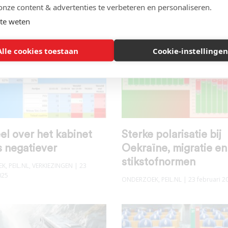
onze content & advertenties te verbeteren en personaliseren.
EK
,
PEIL.NL
| 12 april 2025
ONDERZOEK
,
PEIL.NL
| 06 april 2025
te weten
Alle cookies toestaan
Cookie-instellingen
l over het kabinet
Sterke polarisatie bij
s negatiever
Oekraïne, migratie en
stikstofnormen
EK
,
PEIL.NL
,
VERKIEZINGEN
| 23
025
ONDERZOEK
,
PEIL.NL
| 23 februari 2