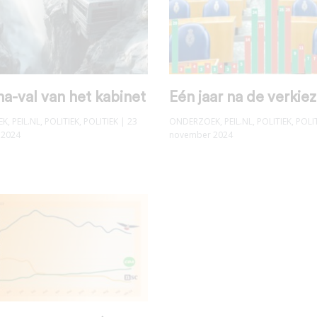
na-val van het kabinet
Eén jaar na de verkie
EK
,
PEIL.NL
,
POLITIEK
,
POLITIEK
| 23
ONDERZOEK
,
PEIL.NL
,
POLITIEK
,
POLI
 2024
november 2024