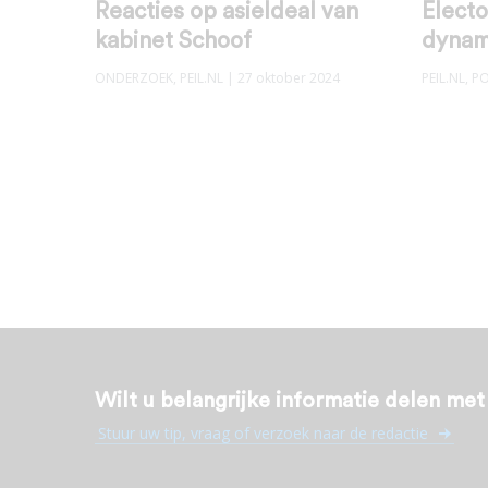
Reacties op asieldeal van
Electo
kabinet Schoof
dynam
ONDERZOEK
,
PEIL.NL
| 27 oktober 2024
PEIL.NL
,
PO
Wilt u belangrijke informatie delen me
Stuur uw tip, vraag of verzoek naar de redactie