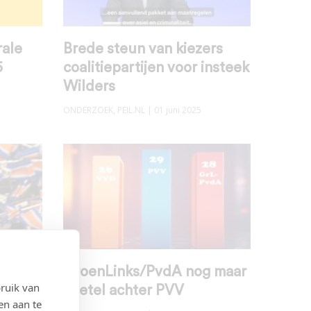
rale
Brede steun van kiezers
5
coalitiepartijen voor insteek
Wilders
ONDERZOEK
,
PEIL.NL
| 01 juni 2025
GroenLinks/PvdA nog maar
ruik van
1 zetel achter PVV
en aan te