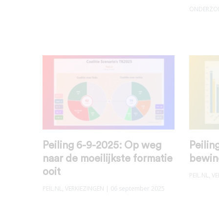
ONDERZO
Peiling 6-9-2025: Op weg
Peilin
naar de moeilijkste formatie
bewin
ooit
PEIL.NL
,
VE
PEIL.NL
,
VERKIEZINGEN
| 06 september 2025