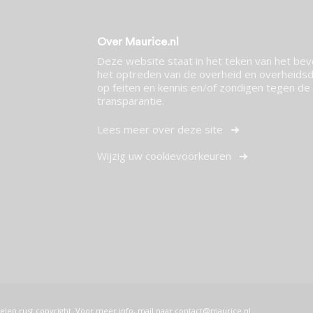
Over Maurice.nl
Deze website staat in het teken van het be
het optreden van de overheid en overheidsdi
op feiten en kennis en/of zondigen tegen de p
transparantie.
Lees meer over deze site
Wijzig uw cookievoorkeuren
elen rust copyright. Voor meer info, mail naar
contact@maurice.nl
.