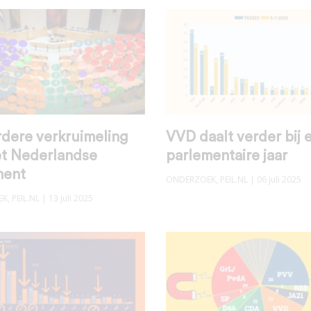
rdere verkruimeling
VVD daalt verder bij 
et Nederlandse
parlementaire jaar
ment
ONDERZOEK
,
PEIL.NL
| 06 juli 2025
EK
,
PEIL.NL
| 13 juli 2025