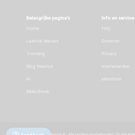
Belangrijke pagina’s
Info en service
Home
FAQ
Laatste Nieuws
Doneren
Trending
Privacy
Blog Maurice
Voorwaarden
AI
Meedoen
Bibliotheek
© 2026 Maurice.nl - Alle rechten voorbehouden. Op alle artik