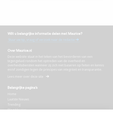
Wilt u belangrijke informatie delen met Maurice?
Stuur uw tip, vraag of verzoek naar de redactie
Over Maurice.nl
Deze website staat in het teken van het bevorderen van een
tegengeluid rondom het optreden van de overheid en
overheidsdiensten wanneer zij zich niet baseren op feiten en kennis
en/of zondigen tegen de principes van integriteit en transparantie.
Lees meer over deze site
Belangrijke pagina’s
Home
Laatste Nieuws
Trending
Blog Maurice