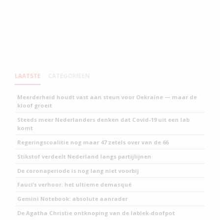
LAATSTE
CATEGORIEEN
Meerderheid houdt vast aan steun voor Oekraïne — maar de
kloof groeit
Steeds meer Nederlanders denken dat Covid-19 uit een lab
komt
Regeringscoalitie nog maar 47 zetels over van de 66
Stikstof verdeelt Nederland langs partijlijnen
De coronaperiode is nog lang niet voorbij
Fauci’s verhoor: het ultieme demasqué
Gemini Notebook: absolute aanrader
De Agatha Christie ontknoping van de lablek-doofpot