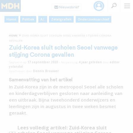
Home
Politiek
A.I.
Zetelgrafiek
Onderzoeksarchief
»
HOME
ZUID-KOREA SLUIT SCHOLEN SEOEL VANWEGE STIJGING CORONA
GEVALLEN
Zuid-Korea sluit scholen Seoel vanwege
stijging Corona gevallen
Geplaatst op
17 september 2020
•
Aanpassing
4 jaar
geleden
door
editor
yolandal
Geschreven door
Dennis Brouwer
Samenvatting van het artikel
In Zuid-Korea zijn in de metropool Seoel alle scholen
en kinderdagverblijven gesloten naar aanleiding van
een uitbraak. Bijna tweehonderd onderwijzers en
leerlingen zijn in augustus in twee weken besmet
geraakt.
Lees volledig artikel: Zuid-Korea sluit