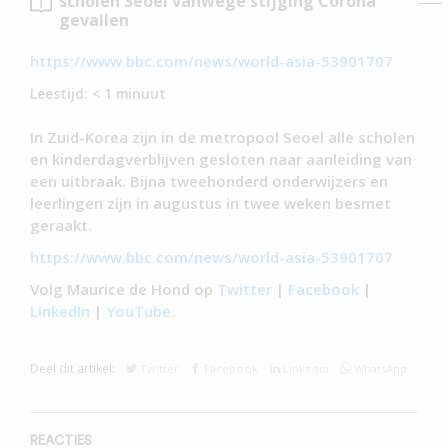
scholen Seoel vanwege stijging Corona
gevallen
https://www.bbc.com/news/world-asia-53901707
Leestijd:
< 1
minuut
In Zuid-Korea zijn in de metropool Seoel alle scholen
en kinderdagverblijven gesloten naar aanleiding van
een uitbraak. Bijna tweehonderd onderwijzers en
leerlingen zijn in augustus in twee weken besmet
geraakt.
https://www.bbc.com/news/world-asia-53901707
Volg Maurice de Hond op
Twitter
|
Facebook
|
LinkedIn
|
YouTube.
Deel dit artikel:
Twitter
Facebook
Linkedin
WhatsApp
REACTIES