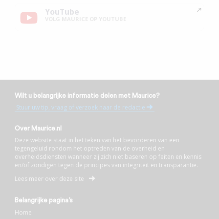
YouTube
VOLG MAURICE OP YOUTUBE
Wilt u belangrijke informatie delen met Maurice?
Stuur uw tip, vraag of verzoek naar de redactie
Over Maurice.nl
Deze website staat in het teken van het bevorderen van een
tegengeluid rondom het optreden van de overheid en
overheidsdiensten wanneer zij zich niet baseren op feiten en kennis
en/of zondigen tegen de principes van integriteit en transparantie.
Lees meer over deze site
Belangrijke pagina’s
Home