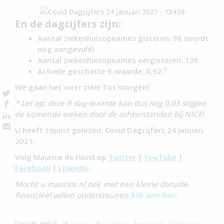
En de dagcijfers zijn:
Aantal ziekenhuisopnames gisteren: 96 (wordt
nog aangevuld)
Aantal ziekenhuisopnames eergisteren: 136
*
Actuele geschatte R-waarde: 0,92
We gaan het weer zien! Tot morgen!
* Let op: deze R dag-waarde kan dus nog 0,03 stijgen
de komende weken door de achterstanden bij NICE!
U heeft zojuist gelezen: Covid Dagcijfers 24 januari
2021.
Volg Maurice de Hond op
Twitter
|
YouTube
|
Facebook
|
LinkedIn
.
Mocht u maurice.nl ook met een kleine donatie
financieel willen ondersteunen
klik dan hier
.
Deel dit artikel:
Twitter
Facebook
Linkedin
WhatsApp