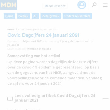
Home
Politiek
A.I.
Zetelgrafiek
Onderzoeksarchief
»
HOME
COVID DAGCIJFERS 24 JANUARI 2021
Covid Dagcijfers 24 januari 2021
Geplaatst op
24 januari 2021
•
Aanpassing
4 jaar
geleden
door
editor
yolandal
Geschreven door
Herman Steigstra
Samenvatting van het artikel
Op deze pagina worden dagelijks de laatste cijfers
over de covid-19 epidemie gepresenteerd, op basis
van de gegevens van het NICE, aangevuld met de
voorspellingen voor de komende maanden. Vandaag
de cijfers voor 24 januari 2021
Lees volledig artikel: Covid Dagcijfers 24
januari 2021