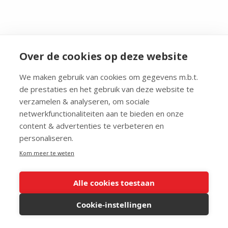
Over de cookies op deze website
We maken gebruik van cookies om gegevens m.b.t.
de prestaties en het gebruik van deze website te
verzamelen & analyseren, om sociale
LAATSTE
CATEGORIEEN
netwerkfunctionaliteiten aan te bieden en onze
content & advertenties te verbeteren en
Het geheugen van de Nederlandse politiek: 25 jaar peilingen
personaliseren.
en onderzoek — nu te doorzoeken met één simpele vraag
Kom meer te weten
Meerderheid houdt vast aan steun voor Oekraïne — maar de
kloof groeit
Steeds meer Nederlanders denken dat Covid-19 uit een lab
Alle cookies toestaan
komt
Regeringscoalitie nog maar 47 zetels over van de 66
Cookie-instellingen
Stikstof verdeelt Nederland langs partijlijnen