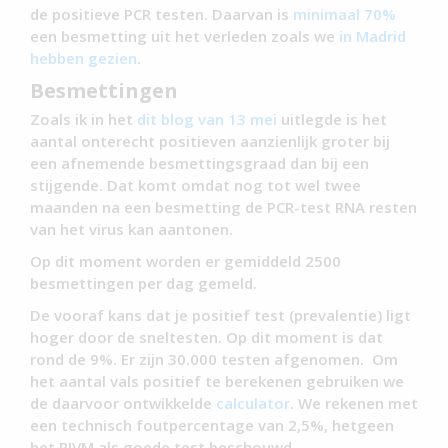
de positieve PCR testen. Daarvan is
minimaal 70%
een besmetting uit het verleden zoals we
in Madrid
hebben gezien
.
Besmettingen
Zoals ik in het
dit blog van 13 mei
uitlegde is het
aantal onterecht positieven aanzienlijk groter bij
een afnemende besmettingsgraad dan bij een
stijgende. Dat komt omdat nog tot wel twee
maanden na een besmetting de PCR-test RNA resten
van het virus kan aantonen.
Op dit moment worden er gemiddeld 2500
besmettingen per dag gemeld.
De vooraf kans dat je positief test (prevalentie) ligt
hoger door de sneltesten. Op dit moment is dat
rond de 9%. Er zijn 30.000 testen afgenomen. Om
het aantal vals positief te berekenen gebruiken we
de daarvoor ontwikkelde
calculator
. We rekenen met
een technisch foutpercentage van 2,5%, hetgeen
het RIVM als goede test beschouwd.