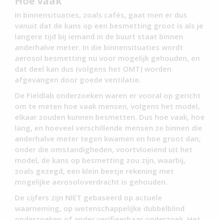
Hoe vaak
In binnensituaties, zoals cafés, gaat men er dus
vanuit dat de kans op een besmetting groot is als je
langere tijd bij iemand in de buurt staat binnen
anderhalve meter. In die binnensituaties wordt
aerosol besmetting nu voor mogelijk gehouden, en
dat deel kan dus (volgens het OMT) worden
afgevangen door goede ventilatie.
De Fieldlab onderzoeken waren er vooral op gericht
om te meten hoe vaak mensen, volgens het model,
elkaar zouden kunnen besmetten. Dus hoe vaak, hoe
lang, en hoeveel verschillende mensen ze binnen die
anderhalve meter tegen kwamen en hoe groot dan,
onder die omstandigheden, voortvloeiend uit het
model, de kans op besmetting zou zijn, waarbij,
zoals gezegd, een klein beetje rekening met
mogelijke aerosoloverdracht is gehouden.
De cijfers zijn NIET gebaseerd op actuele
waarneming, op wetenschappelijke dubbelblind
onderzoeken of ander verifieerbaar onderzoek. Het