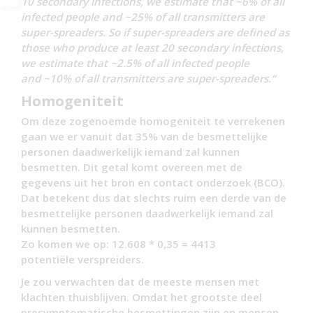
10 secondary infections, we estimate that ~6% of all
infected people and ~25% of all transmitters are
super-spreaders. So if super-spreaders are defined as
those who produce at least 20 secondary infections,
we estimate that ~2.5% of all infected people
and ~10% of all transmitters are super-spreaders.“
Homogeniteit
Om deze zogenoemde homogeniteit te verrekenen
gaan we er vanuit dat 35% van de besmettelijke
personen daadwerkelijk iemand zal kunnen
besmetten. Dit getal komt overeen met de
gegevens uit het bron en contact onderzoek (BCO).
Dat betekent dus dat slechts ruim een derde van de
besmettelijke personen daadwerkelijk iemand zal
kunnen besmetten.
Zo komen we op: 12.608 * 0,35 = 4413
potentiële verspreiders.
Je zou verwachten dat de meeste mensen met
klachten thuisblijven. Omdat het grootste deel
presymptomatische besmettingen zijn en mensen