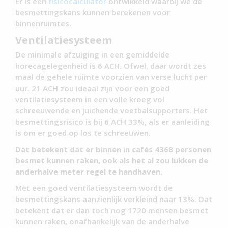
Er is een
risicocalculator
ontwikkeld waarbij we de
besmettingskans kunnen berekenen voor
binnenruimtes.
Ventilatiesysteem
De minimale afzuiging in een gemiddelde
horecagelegenheid is 6 ACH. Ofwel, daar wordt zes
maal de gehele ruimte voorzien van verse lucht per
uur. 21 ACH zou ideaal zijn voor een goed
ventilatiesysteem in een volle kroeg vol
schreeuwende en juichende voetbalsupporters. Het
besmettingsrisico is bij 6 ACH 33%, als er aanleiding
is om er goed op los te schreeuwen.
Dat betekent dat er binnen in cafés 4368 personen
besmet kunnen raken, ook als het al zou lukken de
anderhalve meter regel te handhaven.
Met een goed ventilatiesysteem wordt de
besmettingskans aanzienlijk verkleind naar 13%. Dat
betekent dat er dan toch nog 1720 mensen besmet
kunnen raken, onafhankelijk van de anderhalve