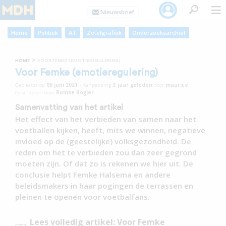
Home
Politiek
A.I.
Zetelgrafiek
Onderzoeksarchief
»
HOME
VOOR FEMKE (EMOTIEREGULERING)
Voor Femke (emotieregulering)
Geplaatst op
06 juni 2021
•
Aanpassing
3 jaar
geleden
door
maurice
Geschreven door
Rumke Rogier
Samenvatting van het artikel
Het effect van het verbieden van samen naar het
voetballen kijken, heeft, mits we winnen, negatieve
invloed op de (geestelijke) volksgezondheid. De
reden om het te verbieden zou dan zeer gegrond
moeten zijn. Of dat zo is rekenen we hier uit. De
conclusie helpt Femke Halsema en andere
beleidsmakers in haar pogingen de terrassen en
pleinen te openen voor voetbalfans.
Lees volledig artikel: Voor Femke