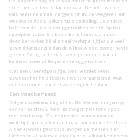
De volgende dag op school merkt de juffrouw dat de
sfeer heel anders is dan normaal. De helft van de
klas heeft helemaal nergens zin in. Ze weigeren hun
werkjes te doen. Maken ruzie onderling. De andere
helft van de klas is teruggetrokken en stil. Op het
speelplein raken kinderen die dat normaal nooit
doen betrokken bij allemaal vechtpartijtjes die veel
gewelddadiger zijn dan de juffrouw ooit eerder heeft
gezien. Terug in de klas is een groot deel van de
kinderen weer stilletjes en teruggetrokken.
Wat een vreemd partijtje. Was het niet beter
geweest het hele feestje niet te organiseren. Wat
een rare ouders die het zo geregeld hebben.
Een voetbalfeest
Volgend weekend begint het EK. Mensen mogen op
een terras zitten, maar ze mogen niet rondlopen
met een biertje. Ze mogen niet samen naar de
wedstijd kijken, alleen zelf naar hun mobile telefoon.
Als er al wordt gescoord, mogen de mensen niet
juichen en al helemaal niet dicht bij elkaar komen om