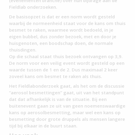
(evenementen branche) over hun bijdrage aan de
Fieldlab onderzoeken.
De basisopzet is dat er een norm wordt gesteld
waarbij de normeenheid staat voor de kans om thuis
besmet te raken, waarmee wordt bedoeld, in je
eigen bubbel, dus zonder bezoek, met en door je
huisgenoten, een boodschap doen, de normale
thuisdingen.
Op die schaal staat thuis bezoek ontvangen op 3,9.
De norm voor een veilig event wordt gesteld op een
waarde tussen de 1 en de 2. Dus maximaal 2 keer
zoveel kans om besmet te raken als thuis.
Het Fieldlabonderzoek gaat, als het om de discussie
“aerosol besmettingen” gaat, uit van het standpunt
dat dat afhankelijk is van de situatie. Bij een
buitenevent gaan ze uit van geen noemenswaardige
kans op aerosolbesmetting, maar wel een kans op
besmetting door grote druppels als mensen langere
tijd bij elkaar in de buurt staan.