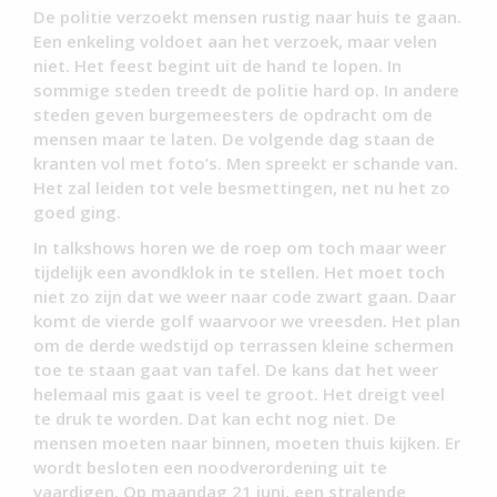
De politie verzoekt mensen rustig naar huis te gaan.
Een enkeling voldoet aan het verzoek, maar velen
niet. Het feest begint uit de hand te lopen. In
sommige steden treedt de politie hard op. In andere
steden geven burgemeesters de opdracht om de
mensen maar te laten. De volgende dag staan de
kranten vol met foto’s. Men spreekt er schande van.
Het zal leiden tot vele besmettingen, net nu het zo
goed ging.
In talkshows horen we de roep om toch maar weer
tijdelijk een avondklok in te stellen. Het moet toch
niet zo zijn dat we weer naar code zwart gaan. Daar
komt de vierde golf waarvoor we vreesden. Het plan
om de derde wedstijd op terrassen kleine schermen
toe te staan gaat van tafel. De kans dat het weer
helemaal mis gaat is veel te groot. Het dreigt veel
te druk te worden. Dat kan echt nog niet. De
mensen moeten naar binnen, moeten thuis kijken. Er
wordt besloten een noodverordening uit te
vaardigen. Op maandag 21 juni, een stralende