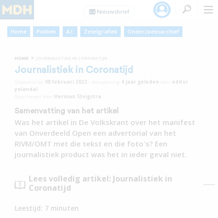
Home
Politiek
A.I.
Zetelgrafiek
Onderzoeksarchief
»
HOME
JOURNALISTIEK IN CORONATIJD
Journalistiek in Coronatijd
Geplaatst op
08 februari 2022
•
Aanpassing
4 jaar
geleden
door
editor
yolandal
Geschreven door
Herman Steigstra
Samenvatting van het artikel
Was het artikel in De Volkskrant over het manifest
van Onverdeeld Open een advertorial van het
RIVM/OMT met die tekst en die foto's? Een
journalistiek product was het in ieder geval niet.
Lees volledig artikel: Journalistiek in
Coronatijd
Leestijd:
7
minuten