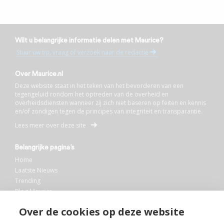
Wilt u belangrijke informatie delen met Maurice?
Stuur uw tip, vraag of verzoek naar de redactie
Over Maurice.nl
Deze website staat in het teken van het bevorderen van een
tegengeluid rondom het optreden van de overheid en
overheidsdiensten wanneer zij zich niet baseren op feiten en kennis
en/of zondigen tegen de principes van integriteit en transparantie.
Lees meer over deze site
Belangrijke pagina’s
Home
Laatste Nieuws
Trending
Blog Maurice
AI
Over de cookies op deze website
Bibliotheek