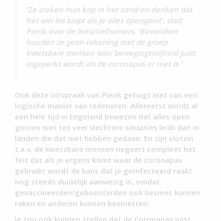
‘Ze steken hun kop in het zand en denken dat
het wel los loopt als je alles opengooit’, stelt
Pierik over de initiatiefnemers. ‘Bovendien
houden ze geen rekening met de groep
kwetsbare mensen wier bewegingsvrijheid juist
ingeperkt wordt als de coronapas er niet is.’
Ook deze uitspraak van Pierik getuigt niet van een
logische manier van redeneren. Allereerst wordt al
een hele tijd in Engeland bewezen dat alles open
gooien niet tot veel slechtere situaties leidt dan in
landen die dat niet hebben gedaan. En zijn slotzin
t.a.v. de kwetsbare mensen negeert compleet het
feit dat als je ergens komt waar de coronapas
gebruikt wordt de kans dat je geïnfecteerd raakt
nog steeds duidelijk aanwezig is, omdat
gevaccineerden/geboosterden ook besmet kunnen
raken en anderen kunnen besmetten.
Je zou ook kunnen stellen dat de Coronapas juist