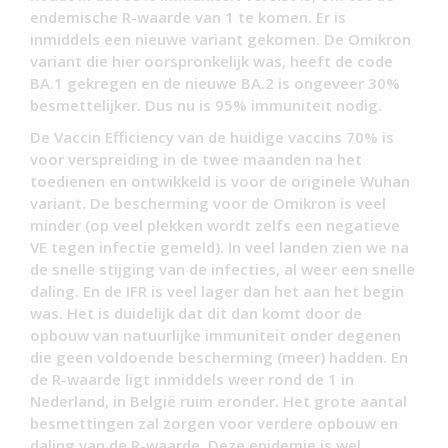
endemische R-waarde van 1 te komen. Er is
inmiddels een nieuwe variant gekomen. De Omikron
variant die hier oorspronkelijk was, heeft de code
BA.1 gekregen en de nieuwe BA.2 is ongeveer 30%
besmettelijker. Dus nu is 95% immuniteit nodig.
De Vaccin Efficiency van de huidige vaccins 70% is
voor verspreiding in de twee maanden na het
toedienen en ontwikkeld is voor de originele Wuhan
variant. De bescherming voor de Omikron is veel
minder (op veel plekken wordt zelfs een negatieve
VE tegen infectie gemeld). In veel landen zien we na
de snelle stijging van de infecties, al weer een snelle
daling. En de IFR is veel lager dan het aan het begin
was. Het is duidelijk dat dit dan komt door de
opbouw van natuurlijke immuniteit onder degenen
die geen voldoende bescherming (meer) hadden. En
de R-waarde ligt inmiddels weer rond de 1 in
Nederland, in België ruim eronder. Het grote aantal
besmettingen zal zorgen voor verdere opbouw en
daling van de R-waarde. Deze epidemie is wel