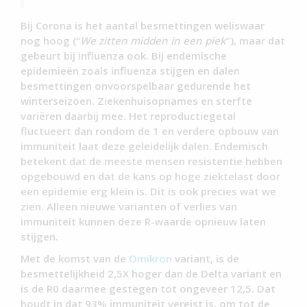
Bij Corona is het aantal besmettingen weliswaar
nog hoog (“
We zitten midden in een piek
”), maar dat
gebeurt bij influenza ook. Bij endemische
epidemieën zoals influenza stijgen en dalen
besmettingen onvoorspelbaar gedurende het
winterseizoen. Ziekenhuisopnames en sterfte
variëren daarbij mee. Het reproductiegetal
fluctueert dan rondom de 1 en verdere opbouw van
immuniteit laat deze geleidelijk dalen. Endemisch
betekent dat de meeste mensen resistentie hebben
opgebouwd en dat de kans op hoge ziektelast door
een epidemie erg klein is. Dit is ook precies wat we
zien. Alleen nieuwe varianten of verlies van
immuniteit kunnen deze R-waarde opnieuw laten
stijgen.
Met de komst van de
Omikron
variant, is de
besmettelijkheid 2,5X hoger dan de Delta variant en
is de R0 daarmee gestegen tot ongeveer 12,5. Dat
houdt in dat 93% immuniteit vereist is, om tot de