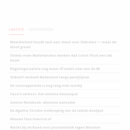
LAATSTE
CATEGORIEEN
Meerderheid houdt vast aan steun voor Oekraïne — maar de
kloof groeit
Steeds meer Nederlanders denken dat Covid-19 uit een lab
komt
Regeringscoalitie nog maar 47 zetels over van de 66
Stikstof verdeelt Nederland langs partijlijnen
De coronaperiode is nog lang niet voorbij
Fauci’s verhoor: het ultieme demasqué
Gemini Notebook: absolute aanrader
De Agatha Christie ontknoping van de lablek-doofpot
Nieuwe fase maurice.nl
Klacht bij de Raad voor Journalistiek tegen Maarten