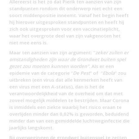
Allereerst is het zo dat Pierik ten aanzien van zijn
standpunten rondom dit onderwerp niet echt een
soort middenpositie inneemt. Vanaf het begin heeft
hij hierover uitgesproken standpunten en heeft hij
zich ook uitgesproken voor een vaccinatieplicht,
waar het overgrote deel van zijn vakgenoten het
niet mee eens is.
Maar ten aanzien van zijn argument: “
zeker zullen er
omstandigheden zijn waar de Grondwet buiten spel
gezet zou moeten kunnen worden”
. Als er een
epidemie van de categorie “
De Pest
” of “
Ebola
” zou
uitbreken (een virus dat alle kenmerken heeft van
een virus met een A-status), dan is het de
verantwoordelijkheid van de overheid om dat met
zoveel mogelijk middelen te bestrijden. Maar Corona
is inmiddels een ziekte waarbij het risico eraan te
overlijden minder dan 0,02% is geworden, beduidend
minder dan van een gemiddelde luchtweginfectie die
jaarlijks langskomt.
Bij overwegingen de grondwet buitenspel te zetten