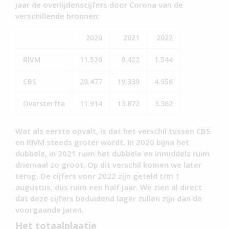
jaar de overlijdenscijfers door Corona van de
verschillende bronnen:
2020
2021
2022
RIVM
11.520
9.422
1.544
CBS
20.477
19.339
4.956
Oversterfte
11.914
13.872
3.362
Wat als eerste opvalt, is dat het verschil tussen CBS
en RIVM steeds groter wordt. In 2020 bijna het
dubbele, in 2021 ruim het dubbele en inmiddels ruim
driemaal zo groot. Op dit verschil komen we later
terug. De cijfers voor 2022 zijn geteld t/m 1
augustus, dus ruim een half jaar. We zien al direct
dat deze cijfers beduidend lager zullen zijn dan de
voorgaande jaren.
Het totaalplaatje