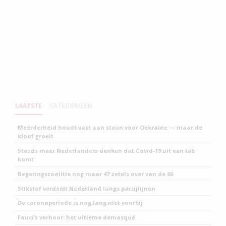
LAATSTE
CATEGORIEEN
Meerderheid houdt vast aan steun voor Oekraïne — maar de
kloof groeit
Steeds meer Nederlanders denken dat Covid-19 uit een lab
komt
Regeringscoalitie nog maar 47 zetels over van de 66
Stikstof verdeelt Nederland langs partijlijnen
De coronaperiode is nog lang niet voorbij
Fauci’s verhoor: het ultieme demasqué