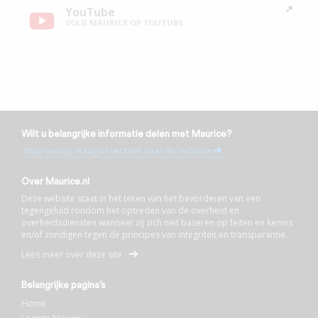
YouTube
VOLG MAURICE OP YOUTUBE
Wilt u belangrijke informatie delen met Maurice?
Stuur uw tip, vraag of verzoek naar de redactie
Over Maurice.nl
Deze website staat in het teken van het bevorderen van een
tegengeluid rondom het optreden van de overheid en
overheidsdiensten wanneer zij zich niet baseren op feiten en kennis
en/of zondigen tegen de principes van integriteit en transparantie.
Lees meer over deze site
Belangrijke pagina’s
Home