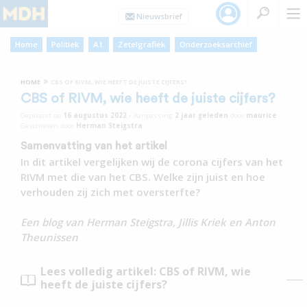
Home
Politiek
A.I.
Zetelgrafiek
Onderzoeksarchief
»
HOME
CBS OF RIVM, WIE HEEFT DE JUISTE CIJFERS?
CBS of RIVM, wie heeft de juiste cijfers?
Geplaatst op
16 augustus 2022
•
Aanpassing
2 jaar
geleden
door
maurice
Geschreven door
Herman Steigstra
Samenvatting van het artikel
In dit artikel vergelijken wij de corona cijfers van het
RIVM met die van het CBS. Welke zijn juist en hoe
verhouden zij zich met oversterfte?
Een blog van Herman Steigstra, Jillis Kriek en Anton
Theunissen
Lees volledig artikel: CBS of RIVM, wie
heeft de juiste cijfers?