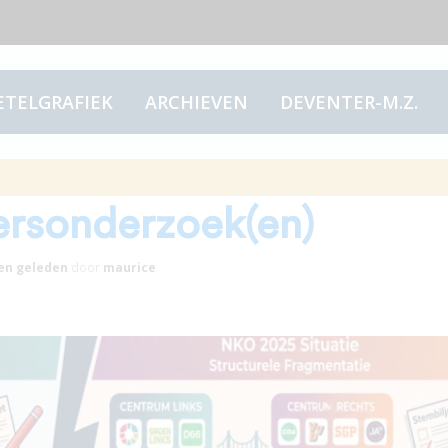
ETELGRAFIEK
ARCHIEVEN
DEVENTER-M.Z.
sentatieresultaten
ersonderzoek(en)
en
geleden
door
maurice