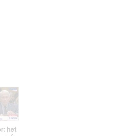
r: het