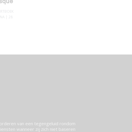
squé
RTBOEK
ONA
| 28
vorderen van een tegengeluid rondom
ensten wanneer zij zich niet baseren