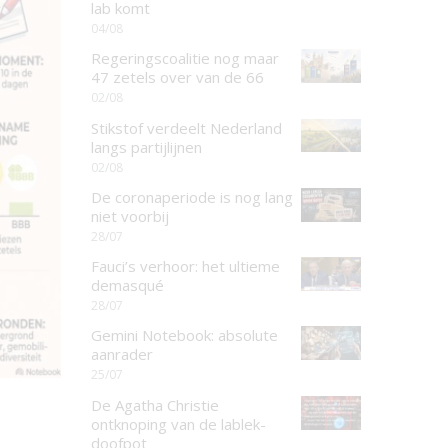
lab komt
04/08
Regeringscoalitie nog maar
47 zetels over van de 66
02/08
Stikstof verdeelt Nederland
langs partijlijnen
02/08
De coronaperiode is nog lang
niet voorbij
28/07
Fauci’s verhoor: het ultieme
demasqué
28/07
Gemini Notebook: absolute
aanrader
25/07
De Agatha Christie
ontknoping van de lablek-
doofpot