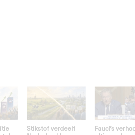
itie
Stikstof verdeelt
Fauci’s verhoo