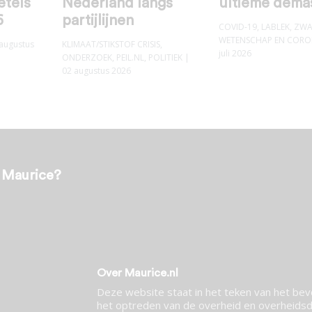
etels
Nederland langs
ultieme dema
6
partijlijnen
COVID-19
,
LABLEK
,
ZWA
WETENSCHAP EN COR
augustus
KLIMAAT/STIKSTOF CRISIS
,
juli 2026
ONDERZOEK
,
PEIL.NL
,
POLITIEK
|
02 augustus 2026
t Maurice?
Over Maurice.nl
Deze website staat in het teken van het be
het optreden van de overheid en overheidsdi