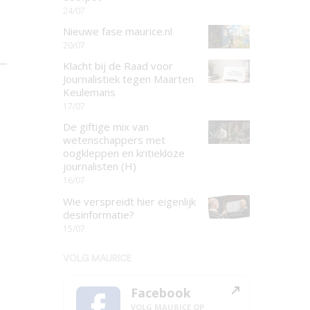
24/07
Nieuwe fase maurice.nl
20/07
Klacht bij de Raad voor
Journalistiek tegen Maarten
Keulemans
17/07
De giftige mix van
wetenschappers met
oogkleppen en kritiekloze
journalisten (H)
16/07
Wie verspreidt hier eigenlijk
desinformatie?
15/07
VOLG MAURICE
Facebook
VOLG MAURICE OP