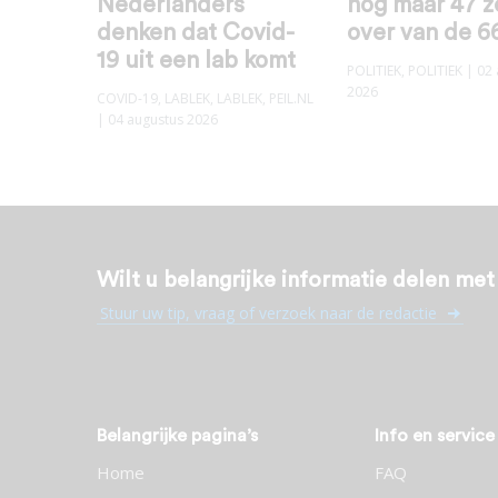
Nederlanders
nog maar 47 z
denken dat Covid-
over van de 6
19 uit een lab komt
POLITIEK
,
POLITIEK
| 02 
2026
COVID-19
,
LABLEK
,
LABLEK
,
PEIL.NL
| 04 augustus 2026
Wilt u belangrijke informatie delen me
Stuur uw tip, vraag of verzoek naar de redactie
Belangrijke pagina’s
Info en service
Home
FAQ