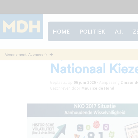
HOME
POLITIEK
A.I.
Z
Bijzondere pre
Abonnement: Abonnee ()
Nationaal Kiez
Geplaatst op
06 juni 2026
•
Aanpassing
2 maand
Geschreven door
Maurice de Hond