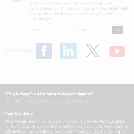
U hoeft niets te missen. leder weekend krijgt u de
hoogtepunten van Maurice van afgelopen week in uw mail.
Met opmerkelijke artikelen, meer achtergrond en
toelichtingen.
Naam
*
E-
mailadres
*
VOLG MAURICE
Wilt u belangrijke informatie delen met Maurice?
Stuur uw tip, vraag of verzoek naar de redactie
Over Maurice.nl
Deze website staat in het teken van het bevorderen van een tegengeluid
rondom het optreden van de overheid en overheidsdiensten wanneer zij
zich niet baseren op feiten en kennis en/of zondigen tegen de principes