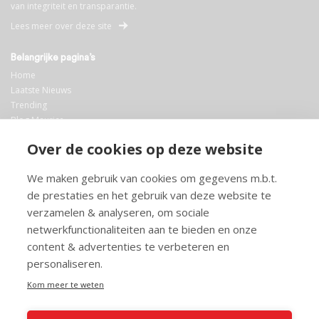
van integriteit en transparantie.
Lees meer over deze site
Belangrijke pagina’s
Home
Laatste Nieuws
Trending
Blog Maurice
AI
Over de cookies op deze website
Bibliotheek
We maken gebruik van cookies om gegevens m.b.t.
Info en service
de prestaties en het gebruik van deze website te
FAQ
verzamelen & analyseren, om sociale
Doneren
netwerkfunctionaliteiten aan te bieden en onze
Privacy
content & advertenties te verbeteren en
Voorwaarden
Meedoen
personaliseren.
Kom meer te weten