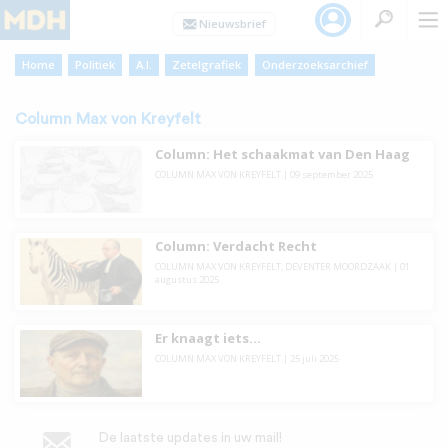
Home
Politiek
A.I.
Zetelgrafiek
Onderzoeksarchief
Column Max von Kreyfelt
Column: Het schaakmat van Den Haag
COLUMN MAX VON KREYFELT
|
09 september 2025
Column: Verdacht Recht
COLUMN MAX VON KREYFELT
,
DEVENTER MOORDZAAK
|
01
augustus 2025
Er knaagt iets…
COLUMN MAX VON KREYFELT
|
25 juli 2025
De laatste updates in uw mail!