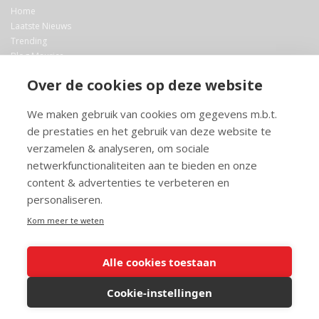
Home
Laatste Nieuws
Trending
Blog Maurice
AI
Over de cookies op deze website
Bibliotheek
We maken gebruik van cookies om gegevens m.b.t.
Info en service
de prestaties en het gebruik van deze website te
FAQ
verzamelen & analyseren, om sociale
Doneren
netwerkfunctionaliteiten aan te bieden en onze
Privacy
content & advertenties te verbeteren en
Voorwaarden
Meedoen
personaliseren.
Kom meer te weten
Alle cookies toestaan
© 2026 Maurice.nl - Alle rechten voorbehouden. Op alle artikelen rust
copyright. Voor meer info, mail naar
contact@maurice.nl
.
Cookie-instellingen