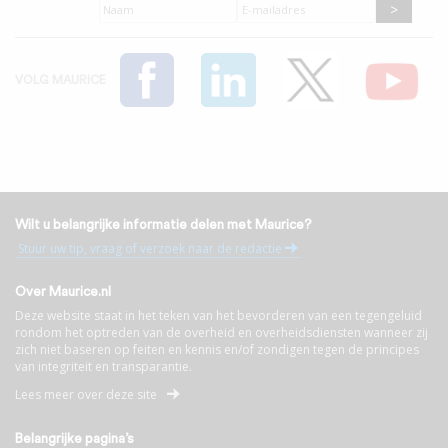
Naam
*
E-
mailadres
*
VOLG MAURICE
Wilt u belangrijke informatie delen met Maurice?
Stuur uw tip, vraag of verzoek naar de redactie
Over Maurice.nl
Deze website staat in het teken van het bevorderen van een tegengeluid
rondom het optreden van de overheid en overheidsdiensten wanneer zij
zich niet baseren op feiten en kennis en/of zondigen tegen de principes
van integriteit en transparantie.
Lees meer over deze site
Belangrijke pagina’s