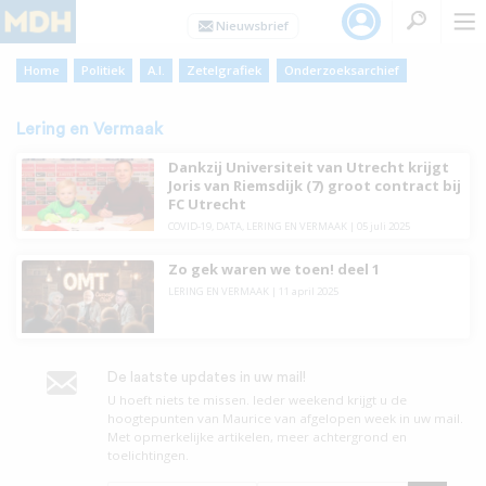
Home
Politiek
A.I.
Zetelgrafiek
Onderzoeksarchief
Lering en Vermaak
Dankzij Universiteit van Utrecht krijgt
Joris van Riemsdijk (7) groot contract bij
FC Utrecht
COVID-19
,
DATA
,
LERING EN VERMAAK
|
05 juli 2025
Zo gek waren we toen! deel 1
LERING EN VERMAAK
|
11 april 2025
De laatste updates in uw mail!
U hoeft niets te missen. leder weekend krijgt u de
hoogtepunten van Maurice van afgelopen week in uw mail.
Met opmerkelijke artikelen, meer achtergrond en
toelichtingen.