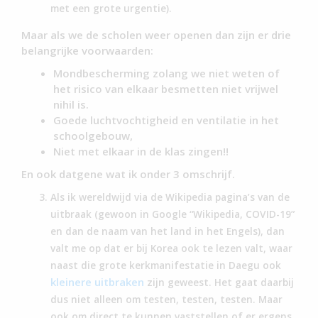
met een grote urgentie).
Maar als we de scholen weer openen dan zijn er drie
belangrijke voorwaarden:
Mondbescherming zolang we niet weten of
het risico van elkaar besmetten niet vrijwel
nihil is.
Goede luchtvochtigheid en ventilatie in het
schoolgebouw,
Niet met elkaar in de klas zingen!!
En ook datgene wat ik onder 3 omschrijf.
Als ik wereldwijd via de Wikipedia pagina’s van de
uitbraak (gewoon in Google “Wikipedia, COVID-19”
en dan de naam van het land in het Engels), dan
valt me op dat er bij Korea ook te lezen valt, waar
naast die grote kerkmanifestatie in Daegu ook
kleinere uitbraken
zijn geweest. Het gaat daarbij
dus niet alleen om testen, testen, testen. Maar
ook om direct te kunnen vaststellen of er ergens