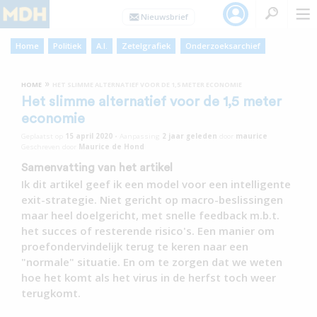
Home
Politiek
A.I.
Zetelgrafiek
Onderzoeksarchief
»
HOME
HET SLIMME ALTERNATIEF VOOR DE 1,5 METER ECONOMIE
Het slimme alternatief voor de 1,5 meter
economie
Geplaatst op
15 april 2020
•
Aanpassing
2 jaar
geleden
door
maurice
Geschreven door
Maurice de Hond
Samenvatting van het artikel
Ik dit artikel geef ik een model voor een intelligente
exit-strategie. Niet gericht op macro-beslissingen
maar heel doelgericht, met snelle feedback m.b.t.
het succes of resterende risico's. Een manier om
proefondervindelijk terug te keren naar een
"normale" situatie. En om te zorgen dat we weten
hoe het komt als het virus in de herfst toch weer
terugkomt.