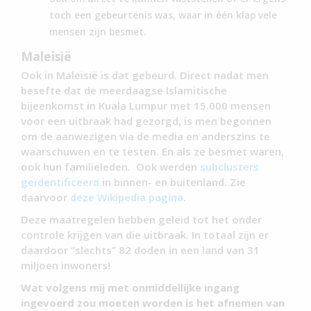
toch een gebeurtenis was, waar in één klap vele
mensen zijn besmet.
Maleisië
Ook in Maleisië is dat gebeurd. Direct nadat men
besefte dat de meerdaagse Islamitische
bijeenkomst in Kuala Lumpur met 15.000 mensen
voor een uitbraak had gezorgd, is men begonnen
om de aanwezigen via de media en anderszins te
waarschuwen en te testen. En als ze besmet waren,
ook hun familieleden. Ook werden
subclusters
geïdentificeerd
in binnen- en buitenland. Zie
daarvoor
deze Wikipedia pagina
.
Deze maatregelen hebben geleid tot het onder
controle krijgen van die uitbraak. In totaal zijn er
daardoor “slechts” 82 doden in een land van 31
miljoen inwoners!
Wat volgens mij met onmiddellijke ingang
ingevoerd zou moeten worden is het afnemen van