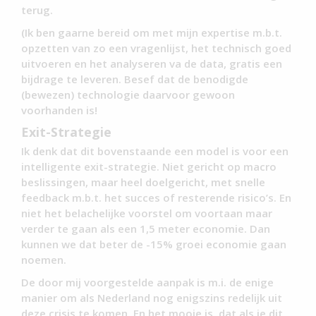
terug.
(Ik ben gaarne bereid om met mijn expertise m.b.t.
opzetten van zo een vragenlijst, het technisch goed
uitvoeren en het analyseren va de data, gratis een
bijdrage te leveren. Besef dat de benodigde
(bewezen) technologie daarvoor gewoon
voorhanden is!
Exit-Strategie
Ik denk dat dit bovenstaande een model is voor een
intelligente exit-strategie. Niet gericht op macro
beslissingen, maar heel doelgericht, met snelle
feedback m.b.t. het succes of resterende risico’s. En
niet het belachelijke voorstel om voortaan maar
verder te gaan als een 1,5 meter economie. Dan
kunnen we dat beter de -15% groei economie gaan
noemen.
De door mij voorgestelde aanpak is m.i. de enige
manier om als Nederland nog enigszins redelijk uit
deze crisis te komen. En het mooie is, dat als je dit