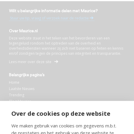
Wilt u belangrijke informatie delen met Maurice?
Stuur uw tip, vraag of verzoek naar de redactie
Over Maurice.nl
Deze website staat in het teken van het bevorderen van een
tegengeluid rondom het optreden van de overheid en
overheidsdiensten wanneer zij zich niet baseren op feiten en kennis
en/of zondigen tegen de principes van integriteit en transparantie.
Lees meer over deze site
Belangrijke pagina’s
Home
Laatste Nieuws
Trending
Blog Maurice
AI
Over de cookies op deze website
Bibliotheek
We maken gebruik van cookies om gegevens m.b.t.
Info en service
de prestaties en het gebruik van deze website te