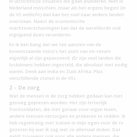
in uitzichtloze situaties die gaan plunderen. Niet in
Nederland misschien, maar als het ergens begint (in
de VS wellicht) dan kan het snel naar andere landen
overslaan. Naast de economische
machtsverschuivingen kan dat de wereldorde ook
ingrijpend doen veranderen.
En ik ben bang dat we ten aanzien van de
bovenstaande risico’s het punt van no-return
eigenlijk al zijn gepasseerd. (Er zijn veel landen die
lockdowns hebben ingesteld, die absoluut niet nodig
waren. Denk aan India en Zuid-Afrika. Plus
verschillende staten in de VS).
2 – De zorg
Wat de mensen in de zorg hebben gedaan kan niet
genoeg geprezen worden. Het zijn letterlijk
frontsoldaten, die met gevaar voor eigen leven,
andere mensen verzorgen en proberen te redden. Ik
heb regelmatig met tranen in mijn ogen voor de tv
gezeten bij wat ik zag wat ze allemaal deden. Dat
geldt trouwens ook voor alle andere mensen, die