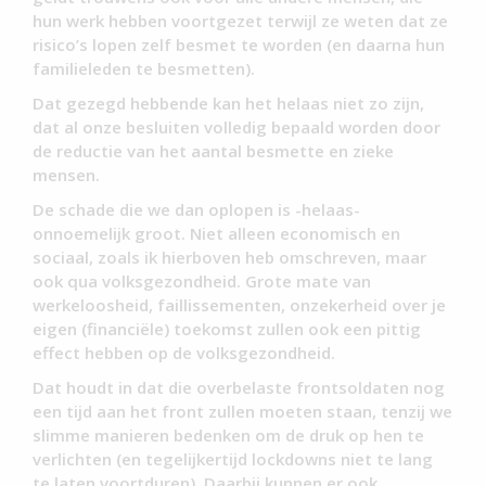
hun werk hebben voortgezet terwijl ze weten dat ze
risico’s lopen zelf besmet te worden (en daarna hun
familieleden te besmetten).
Dat gezegd hebbende kan het helaas niet zo zijn,
dat al onze besluiten volledig bepaald worden door
de reductie van het aantal besmette en zieke
mensen.
De schade die we dan oplopen is -helaas-
onnoemelijk groot. Niet alleen economisch en
sociaal, zoals ik hierboven heb omschreven, maar
ook qua volksgezondheid. Grote mate van
werkeloosheid, faillissementen, onzekerheid over je
eigen (financiële) toekomst zullen ook een pittig
effect hebben op de volksgezondheid.
Dat houdt in dat die overbelaste frontsoldaten nog
een tijd aan het front zullen moeten staan, tenzij we
slimme manieren bedenken om de druk op hen te
verlichten (en tegelijkertijd lockdowns niet te lang
te laten voortduren). Daarbij kunnen er ook