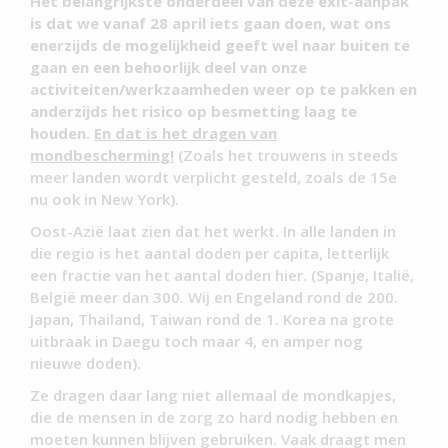
Het belangrijkste onderdeel van deze exit-aanpak
is dat we vanaf 28 april iets gaan doen, wat ons
enerzijds de mogelijkheid geeft wel naar buiten te
gaan en een behoorlijk deel van onze
activiteiten/werkzaamheden weer op te pakken en
anderzijds het risico op besmetting laag te
houden.
En dat is het dragen van
mondbescherming!
(Zoals het trouwens in steeds
meer landen wordt verplicht gesteld, zoals de 15e
nu ook in New York).
Oost-Azië laat zien dat het werkt. In alle landen in
die regio is het aantal doden per capita, letterlijk
een fractie van het aantal doden hier. (Spanje, Italië,
België meer dan 300. Wij en Engeland rond de 200.
Japan, Thailand, Taiwan rond de 1. Korea na grote
uitbraak in Daegu toch maar 4, en amper nog
nieuwe doden).
Ze dragen daar lang niet allemaal de mondkapjes,
die de mensen in de zorg zo hard nodig hebben en
moeten kunnen blijven gebruiken. Vaak draagt men