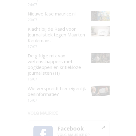
24/07
Nieuwe fase maurice.nl
20/07
Klacht bij de Raad voor
Journalistiek tegen Maarten
Keulemans
17/07
De giftige mix van
wetenschappers met
oogkleppen en kritiekloze
journalisten (H)
16/07
Wie verspreidt hier eigenlijk
desinformatie?
15/07
VOLG MAURICE
Facebook
VOLG MAURICE OP