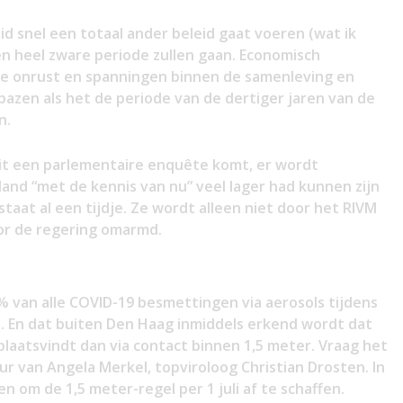
eid snel een totaal ander beleid gaat voeren (wat ik
n heel zware periode zullen gaan. Economisch
ale onrust en spanningen binnen de samenleving en
bazen als het de periode van de dertiger jaren van de
n.
ooit een parlementaire enquête komt, er wordt
land “met de kennis van nu” veel lager had kunnen zijn
staat al een tijdje. Ze wordt alleen niet door het RIVM
r de regering omarmd.
% van alle COVID-19 besmettingen via aerosols tijdens
. En dat buiten Den Haag inmiddels erkend wordt dat
laatsvindt dan via contact binnen 1,5 meter. Vraag het
ur van Angela Merkel, topviroloog Christian Drosten. In
om de 1,5 meter-regel per 1 juli af te schaffen.