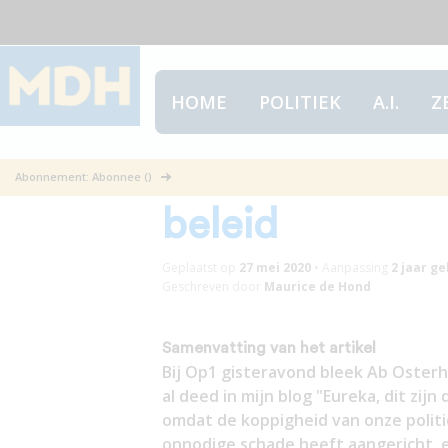
HOME
POLITIEK
A.I.
Z
Waarom ik boo
Abonnement: Abonnee ()
beleid
Geplaatst op
27 mei 2020
•
Aanpassing
2 jaar
ge
Geschreven door
Maurice de Hond
Samenvatting van het artikel
Bij Op1 gisteravond bleek Ab Osterha
al deed in mijn blog "Eureka, dit zijn
omdat de koppigheid van onze politi
onnodige schade heeft aangericht, en