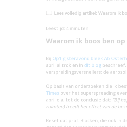
Lees volledig artikel: Waarom ik b
Leestijd:
4
minuten
Waarom ik boos ben op 
Bij
Op1 gisteravond bleek Ab Oster
april al trok en in
dit blog
beschreef. D
verspreidingsversnellers: de aerosol
Op basis van onderzoeken die ik be
Times
over het superspreading event 
april o.a. tot de conclusie dat:
“
Bij ho
ruimten) treedt het effect van de besm
Besef dat prof. Blocken, die ook in 