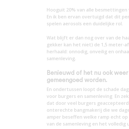
Hooguit 20% van alle besmettingen ve
En ik ben ervan overtuigd dat dit pe
spelen aerosols een duidelijke rol.
Wat blijft er dan nog over van de ha
gekker kan het niet) de 1,5 meter-
herhaald: onnodig, onveilig en onha
samenleving.
Benieuwd of het nu ook weer 
gemeengoed worden.
En ondertussen loopt de schade dag
voor burgers en samenleving En zek
dat door veel burgers geaccepteerd
onterechte bangmakerij die we dagel
amper beseffen welke ramp echt op ze
van de samenleving en het volledig u