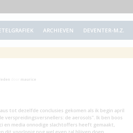
ETELGRAFIEK
ARCHIEVEN
DEVENTER-M.Z.
s ben op het Covid
leden
door
maurice
us tot dezelfde conclusies gekomen als ik begin april
 de verspreidingsversnellers: de aerosols". Ik ben boos
ci en media onnodige slachtoffers heeft gemaakt,
 dit voorlopig nog wel even zal blijven doen.