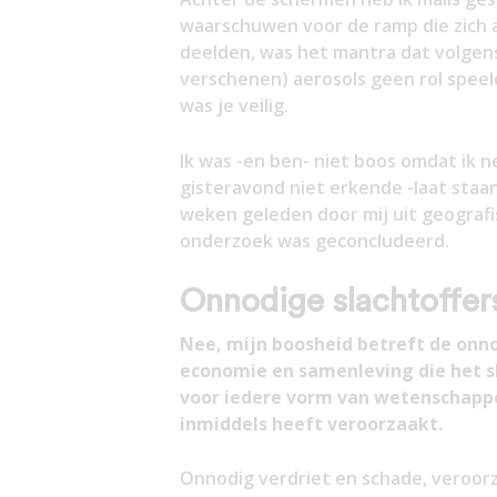
waarschuwen voor de ramp die zich aa
deelden, was het mantra dat volgens 
verschenen) aerosols geen rol speeld
was je veilig.
Ik was -en ben- niet boos omdat ik 
gisteravond niet erkende -laat staa
weken geleden door mij uit geograf
onderzoek was geconcludeerd.
Onnodige slachtoffer
Nee, mijn boosheid betreft de onno
economie en samenleving die het 
voor iedere vorm van wetenschappel
inmiddels heeft veroorzaakt.
Onnodig verdriet en schade, veroorz