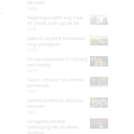
lab komt
04/08
Regeringscoalitie nog maar
47 zetels over van de 66
02/08
Stikstof verdeelt Nederland
langs partijlijnen
02/08
De coronaperiode is nog lang
niet voorbij
28/07
Fauci’s verhoor: het ultieme
demasqué
28/07
Gemini Notebook: absolute
aanrader
25/07
De Agatha Christie
ontknoping van de lablek-
doofpot