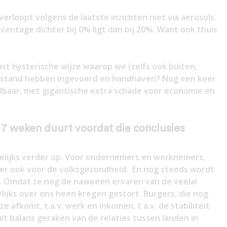
rloopt volgens de laatste inzichten niet via aerosols.
rcentage dichter bij 0% ligt dan bij 20%. Want ook thuis
ast hysterische wijze waarop we (zelfs ook buiten,
afstand hebben ingevoerd en handhaven? Nog een keer
albaar, met gigantische extra schade voor economie en
7 weken duurt voordat die conclusies
elijks verder op. Voor ondernemers en werknemers,
er ook voor de volksgezondheid. En nog steeds wordt
. Omdat ze nog de naweeën ervaren van de veelal
ijks over ons heen kregen gestort. Burgers, die nog
 afkomt, t.a.v. werk en inkomen, t.a.v. de stabiliteit
it balans geraken van de relaties tussen landen in