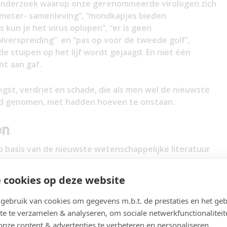
 onderzoek waarop onze gerenommeerde virologen zich
,5 meter- samenleving”, “mondkapjes bieden
 kun je het virus oplopen”, “er is geen
lverspreiding” en “pas op voor de tweede golf”,
e stuipen op het lijf wordt gejaagd. En niet één
ht aan gaf.
ngst, verdriet en schade, die als men wel de nieuwste
d genomen, niet hadden hoeven te onstaan.
en
op basis van de nieuwste wetenschappelijke literatuur
lus een beetje logisch nadenken, valt onder de
ijk voor economie, maatschappij en volksgezondheid”:
 cookies op deze website
ee:
Buiten loop je geen gevaar en is gezonder.
ebruik van cookies om gegevens m.b.t. de prestaties en het geb
te te verzamelen & analyseren, om sociale netwerkfunctionaliteit
worden Nee: al rond 2 april door prof. Streeck
gemeld
onze content & advertenties te verbeteren en personaliseren.