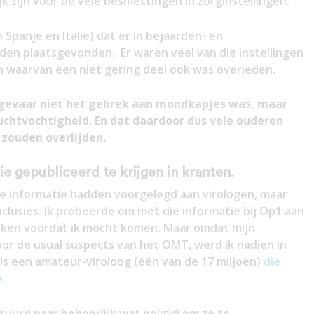
 zijn voor de vele besmettingen in zorginstellingen.
in Spanje en Italie) dat er in bejaarden- en
en plaatsgevonden. Er waren veel van die instellingen
n waarvan een niet gering deel ook was overleden.
e gevaar niet het gebrek aan mondkapjes was, maar
luchtvochtigheid. En dat daardoor dus vele ouderen
zouden overlijden.
e gepubliceerd te krijgen in kranten.
die informatie hadden voorgelegd aan virologen, maar
clusies. Ik probeerde om met die informatie bij Op1 aan
eken voordat ik mocht komen. Maar omdat mijn
or de usual suspects van het OMT, werd ik nadien in
ls een amateur-viroloog (één van de 17 miljoen)
die
e.
uurd naar behoorlijk wat politici om ze te