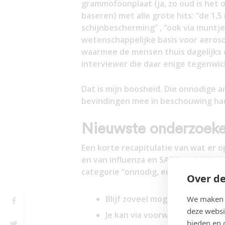
grammofoonplaat (ja, zo oud is het
baseren) met alle grote hits: “de 1
schijnbescherming” , “ook via muntjes
wetenschappelijke basis voor aeroso
waarmee de mensen thuis dagelijks d
interviewer die daar enige tegenwic
Dat is mijn boosheid. Die onnodige a
bevindingen mee in beschouwing ha
Nieuwste onderzoek
Een korte recapitulatie van wat er 
en van influenza en SARS uit 2003, p
categorie “onnodig, en heel schadel
Over de
Blijf zoveel mogelijk binnen. N
We maken g
deze websi
Je kan via voorwerpen besmet 
bieden en 