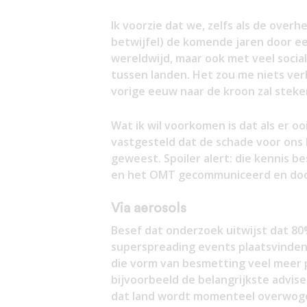
Ik voorzie dat we, zelfs als de overh
betwijfel) de komende jaren door ee
wereldwijd, maar ook met veel soci
tussen landen. Het zou me niets ver
vorige eeuw naar de kroon zal steke
Wat ik wil voorkomen is dat als er 
vastgesteld dat de schade voor ons 
geweest. Spoiler alert: die kennis be
en het OMT gecommuniceerd en doo
Via aerosols
Besef dat onderzoek uitwijst dat 80
superspreading events plaatsvinden
die vorm van besmetting veel meer p
bijvoorbeeld de belangrijkste advise
dat land wordt momenteel overwogen 