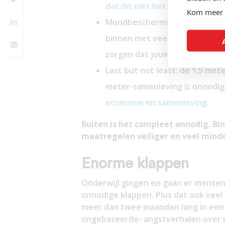
dat dit niet het geval is.
Kom meer 
Mondbescherming is onnodig en
binnen met veel vreemde me
zorgen dat jouw mogelijke uit
Last but not least: de 1,5 met
meter-samenleving is onnodig,
economie en samenleving
.
Buiten is het compleet onnodig. Bi
maatregelen veiliger en veel mind
Enorme klappen
Onderwijl gingen en gaan er mensen
onnodige klappen. Plus dat ook veel m
meer dan twee maanden lang in een 
ongebaseerde- angstverhalen over ris