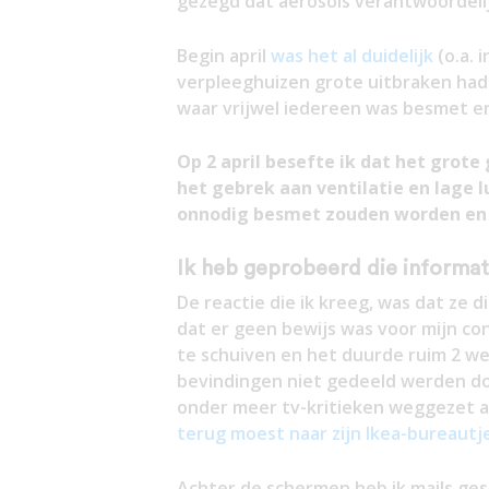
gezegd dat aerosols verantwoordelijk
Begin april
was het al duidelijk
(o.a. 
verpleeghuizen grote uitbraken hadd
waar vrijwel iedereen was besmet e
Op 2 april besefte ik dat het grot
het gebrek aan ventilatie en lage 
onnodig besmet zouden worden en 
Ik heb geprobeerd die informati
De reactie die ik kreeg, was dat ze 
dat er geen bewijs was voor mijn con
te schuiven en het duurde ruim 2 w
bevindingen niet gedeeld werden do
onder meer tv-kritieken weggezet a
terug moest naar zijn Ikea-bureautj
Achter de schermen heb ik mails gest