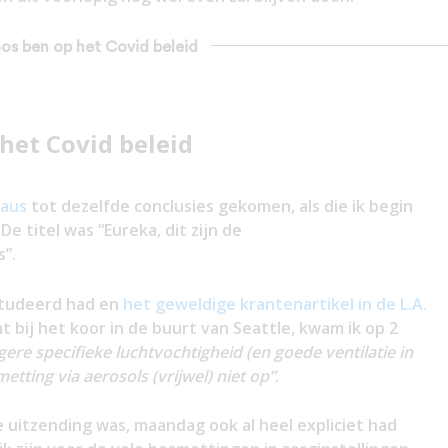
oos ben op het Covid beleid
het Covid beleid
haus
tot dezelfde conclusies gekomen, als die ik begin
e titel was “Eureka, dit zijn de
s”.
studeerd had en
het geweldige krantenartikel in de L.A.
bij het koor in de buurt van Seattle, kwam ik op 2
gere specifieke luchtvochtigheid (en goede ventilatie in
etting via aerosols (vrijwel) niet op”
.
de uitzending was, maandag ook al heel expliciet had