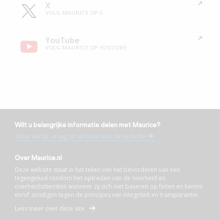
X
VOLG MAURICE OP X
YouTube
VOLG MAURICE OP YOUTUBE
Wilt u belangrijke informatie delen met Maurice?
Stuur uw tip, vraag of verzoek naar de redactie
Over Maurice.nl
Deze website staat in het teken van het bevorderen van een
tegengeluid rondom het optreden van de overheid en
overheidsdiensten wanneer zij zich niet baseren op feiten en kennis
en/of zondigen tegen de principes van integriteit en transparantie.
Lees meer over deze site