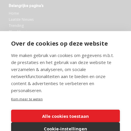
Belangrijke pagina’s
Home
Laatste Nieuws
Trending
Blog Maurice
AI
Over de cookies op deze website
Bibliotheek
We maken gebruik van cookies om gegevens m.b.t.
Info en service
de prestaties en het gebruik van deze website te
FAQ
verzamelen & analyseren, om sociale
Doneren
netwerkfunctionaliteiten aan te bieden en onze
Privacy
content & advertenties te verbeteren en
Voorwaarden
Meedoen
personaliseren.
Kom meer te weten
Alle cookies toestaan
© 2026 Maurice.nl - Alle rechten voorbehouden. Op alle artikelen rust
copyright. Voor meer info, mail naar
contact@maurice.nl
.
Cookie-instellingen