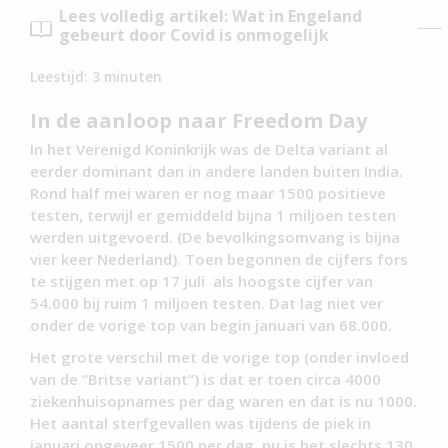
Lees volledig artikel: Wat in Engeland
gebeurt door Covid is onmogelijk
Leestijd:
3
minuten
In de aanloop naar Freedom Day
In het Verenigd Koninkrijk was de Delta variant al
eerder dominant dan in andere landen buiten India.
Rond half mei waren er nog maar 1500 positieve
testen, terwijl er gemiddeld bijna 1 miljoen testen
werden uitgevoerd. (De bevolkingsomvang is bijna
vier keer Nederland). Toen begonnen de cijfers fors
te stijgen met op 17 juli als hoogste cijfer van
54.000 bij ruim 1 miljoen testen. Dat lag niet ver
onder de vorige top van begin januari van 68.000.
Het grote verschil met de vorige top (onder invloed
van de “Britse variant”) is dat er toen circa 4000
ziekenhuisopnames per dag waren en dat is nu 1000.
Het aantal sterfgevallen was tijdens de piek in
januari ongeveer 1500 per dag, nu is het slechts 130.