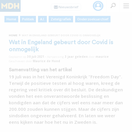
Home
Politiek
A.I.
Zetelgrafiek
Onderzoeksarchief
»
HOME
WAT IN ENGELAND GEBEURT DOOR COVID IS ONMOGELIJK
Wat in Engeland gebeurt door Covid is
onmogelijk
Geplaatst op
30 juli 2021
•
Aanpassing
3 jaar
geleden
door
maurice
Geschreven door
Maurice de Hond
Samenvatting van het artikel
19 juli was in het Verenigd Koninkrijk "Freedom Day".
Terwijl de positieve testen al hoog waren, kreeg de
regering veel kritiek over dit besluit. De deskundigen
vonden het een onverantwoorde beslissing en
kondigden aan dat de cijfers wel eens naar meer dan
200.000 zouden kunnen stijgen. Maar de cijfers zijn
sindsdien ongeveer gehalveerd. En laten we weer
eens kijken naar hoe het nu in Zweden is.