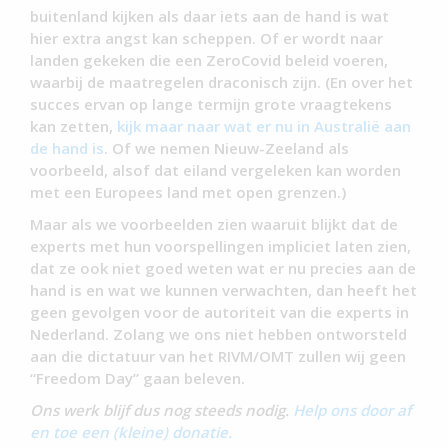
buitenland kijken als daar iets aan de hand is wat
hier extra angst kan scheppen. Of er wordt naar
landen gekeken die een ZeroCovid beleid voeren,
waarbij de maatregelen draconisch zijn. (En over het
succes ervan op lange termijn grote vraagtekens
kan zetten,
kijk maar naar wat er nu in Australië aan
de hand is
. Of we nemen Nieuw-Zeeland als
voorbeeld, alsof dat eiland vergeleken kan worden
met een Europees land met open grenzen.)
Maar als we voorbeelden zien waaruit blijkt dat de
experts met hun voorspellingen impliciet laten zien,
dat ze ook niet goed weten wat er nu precies aan de
hand is en wat we kunnen verwachten, dan heeft het
geen gevolgen voor de autoriteit van die experts in
Nederland. Zolang we ons niet hebben ontworsteld
aan die dictatuur van het RIVM/OMT zullen wij geen
“Freedom Day” gaan beleven.
Ons werk blijf dus nog steeds nodig.
Help ons door af
en toe een (kleine) donatie.