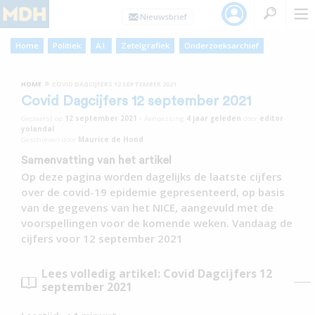
Home
Politiek
A.I.
Zetelgrafiek
Onderzoeksarchief
»
HOME
COVID DAGCIJFERS 12 SEPTEMBER 2021
Covid Dagcijfers 12 september 2021
Geplaatst op
12 september 2021
•
Aanpassing
4 jaar
geleden
door
editor
yolandal
Geschreven door
Maurice de Hond
Samenvatting van het artikel
Op deze pagina worden dagelijks de laatste cijfers
over de covid-19 epidemie gepresenteerd, op basis
van de gegevens van het NICE, aangevuld met de
voorspellingen voor de komende weken. Vandaag de
cijfers voor 12 september 2021
Lees volledig artikel: Covid Dagcijfers 12
september 2021