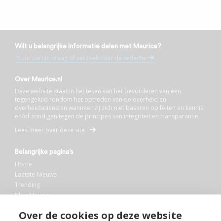
Wilt u belangrijke informatie delen met Maurice?
Stuur uw tip, vraag of verzoek naar de redactie
Over Maurice.nl
Deze website staat in het teken van het bevorderen van een
tegengeluid rondom het optreden van de overheid en
overheidsdiensten wanneer zij zich niet baseren op feiten en kennis
en/of zondigen tegen de principes van integriteit en transparantie.
Lees meer over deze site
Belangrijke pagina’s
Home
Laatste Nieuws
Trending
Blog Maurice
AI
Over de cookies op deze website
Bibliotheek