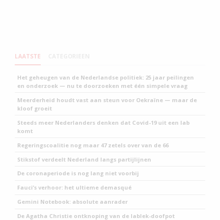
LAATSTE
CATEGORIEEN
Het geheugen van de Nederlandse politiek: 25 jaar peilingen
en onderzoek — nu te doorzoeken met één simpele vraag
Meerderheid houdt vast aan steun voor Oekraïne — maar de
kloof groeit
Steeds meer Nederlanders denken dat Covid-19 uit een lab
komt
Regeringscoalitie nog maar 47 zetels over van de 66
Stikstof verdeelt Nederland langs partijlijnen
De coronaperiode is nog lang niet voorbij
Fauci’s verhoor: het ultieme demasqué
Gemini Notebook: absolute aanrader
De Agatha Christie ontknoping van de lablek-doofpot