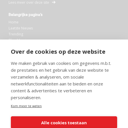
Lees meer over deze site
Belangrijke pagina’s
Home
Laatste Nieuws
Trending
Blog Maurice
AI
Over de cookies op deze website
Bibliotheek
We maken gebruik van cookies om gegevens m.b.t.
Info en service
de prestaties en het gebruik van deze website te
FAQ
verzamelen & analyseren, om sociale
Doneren
netwerkfunctionaliteiten aan te bieden en onze
Privacy
content & advertenties te verbeteren en
Voorwaarden
Meedoen
personaliseren.
Kom meer te weten
Alle cookies toestaan
© 2026 Maurice.nl - Alle rechten voorbehouden. Op alle artikelen rust