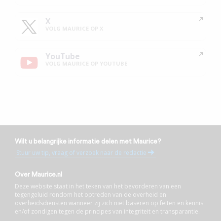
X
VOLG MAURICE OP X
YouTube
VOLG MAURICE OP YOUTUBE
Wilt u belangrijke informatie delen met Maurice?
Stuur uw tip, vraag of verzoek naar de redactie
Over Maurice.nl
Deze website staat in het teken van het bevorderen van een
tegengeluid rondom het optreden van de overheid en
overheidsdiensten wanneer zij zich niet baseren op feiten en kennis
en/of zondigen tegen de principes van integriteit en transparantie.