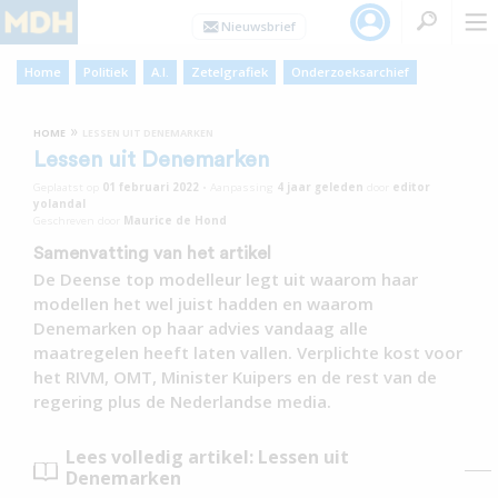
Home
Politiek
A.I.
Zetelgrafiek
Onderzoeksarchief
»
HOME
LESSEN UIT DENEMARKEN
Lessen uit Denemarken
Geplaatst op
01 februari 2022
•
Aanpassing
4 jaar
geleden
door
editor
yolandal
Geschreven door
Maurice de Hond
Samenvatting van het artikel
De Deense top modelleur legt uit waarom haar
modellen het wel juist hadden en waarom
Denemarken op haar advies vandaag alle
maatregelen heeft laten vallen. Verplichte kost voor
het RIVM, OMT, Minister Kuipers en de rest van de
regering plus de Nederlandse media.
Lees volledig artikel: Lessen uit
Denemarken