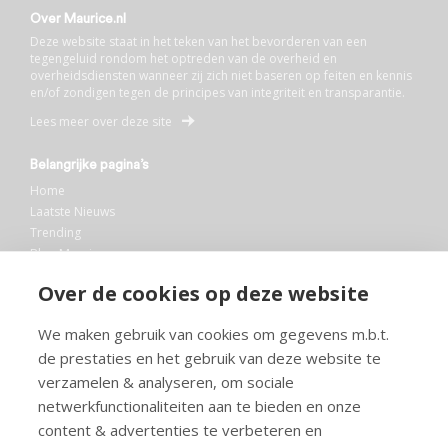
Over Maurice.nl
Deze website staat in het teken van het bevorderen van een
tegengeluid rondom het optreden van de overheid en
overheidsdiensten wanneer zij zich niet baseren op feiten en kennis
en/of zondigen tegen de principes van integriteit en transparantie.
Lees meer over deze site
Belangrijke pagina’s
Home
Laatste Nieuws
Trending
Blog Maurice
AI
Over de cookies op deze website
Bibliotheek
We maken gebruik van cookies om gegevens m.b.t.
Info en service
de prestaties en het gebruik van deze website te
FAQ
verzamelen & analyseren, om sociale
Doneren
netwerkfunctionaliteiten aan te bieden en onze
Privacy
content & advertenties te verbeteren en
Voorwaarden