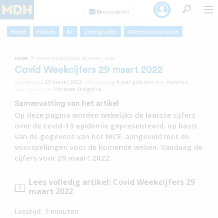
Home
Politiek
A.I.
Zetelgrafiek
Onderzoeksarchief
»
HOME
COVID WEEKCIJFERS 29 MAART 2022
Covid Weekcijfers 29 maart 2022
Geplaatst op
29 maart 2022
•
Aanpassing
4 jaar
geleden
door
maurice
Geschreven door
Herman Steigstra
Samenvatting van het artikel
Op deze pagina worden wekelijks de laatste cijfers
over de covid-19 epidemie gepresenteerd, op basis
van de gegevens van het NICE, aangevuld met de
voorspellingen voor de komende weken. Vandaag de
cijfers voor 29 maart 2022.
Lees volledig artikel: Covid Weekcijfers 29
maart 2022
Leestijd:
3
minuten