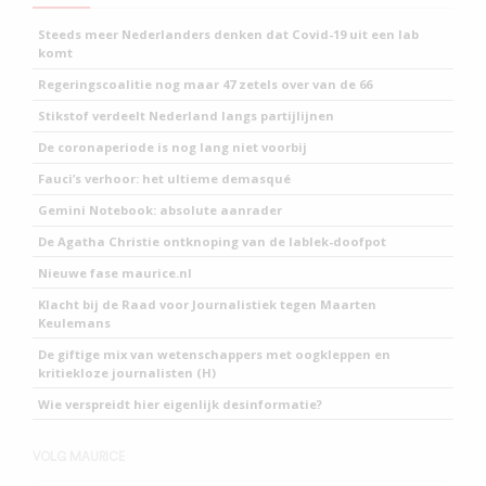
Steeds meer Nederlanders denken dat Covid-19 uit een lab
komt
Regeringscoalitie nog maar 47 zetels over van de 66
Stikstof verdeelt Nederland langs partijlijnen
De coronaperiode is nog lang niet voorbij
Fauci’s verhoor: het ultieme demasqué
Gemini Notebook: absolute aanrader
De Agatha Christie ontknoping van de lablek-doofpot
Nieuwe fase maurice.nl
Klacht bij de Raad voor Journalistiek tegen Maarten
Keulemans
De giftige mix van wetenschappers met oogkleppen en
kritiekloze journalisten (H)
Wie verspreidt hier eigenlijk desinformatie?
VOLG MAURICE