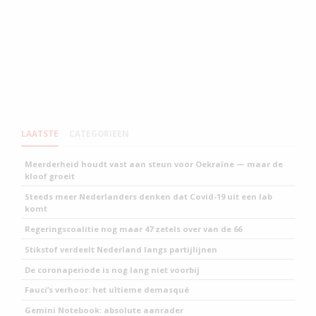
LAATSTE
CATEGORIEEN
Meerderheid houdt vast aan steun voor Oekraïne — maar de
kloof groeit
Steeds meer Nederlanders denken dat Covid-19 uit een lab
komt
Regeringscoalitie nog maar 47 zetels over van de 66
Stikstof verdeelt Nederland langs partijlijnen
De coronaperiode is nog lang niet voorbij
Fauci’s verhoor: het ultieme demasqué
Gemini Notebook: absolute aanrader