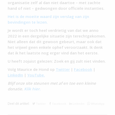
organisatie zelf al dan niet daartoe – met zachte
hand of niet – gedwongen door officiële instanties.
Het is de moeite waard zijn verslag van zijn
bevindingen te lezen.
Je wordt er toch heel verdrietig van dat we anno
2022 in een dergelijke situatie zijn terechtgekomen.
Niet alleen dat dit gewoon gebeurt, maar ook dat
het vrijwel geen enkele ophef veroorzaakt. Ik denk
dat ik het laatste nog erger vind dan het eerste.
U heeft zojuist gelezen: Zoek en gij zult niet vinden.
Volg Maurice de Hond op
Twitter
|
Facebook
|
LinkedIn
|
YouTube.
Blijf onze site steunen met af en toe een kleine
donatie.
Klik hier.
Deel dit artikel:
Twitter
Facebook
Linkedin
WhatsApp