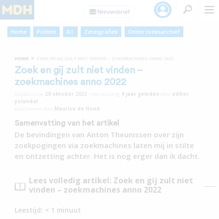
Home
Politiek
A.I.
Zetelgrafiek
Onderzoeksarchief
»
HOME
ZOEK EN GIJ ZULT NIET VINDEN – ZOEKMACHINES ANNO 2022
Zoek en gij zult niet vinden –
zoekmachines anno 2022
Geplaatst op
20 oktober 2022
•
Aanpassing
4 jaar
geleden
door
editor
yolandal
Geschreven door
Maurice de Hond
Samenvatting van het artikel
De bevindingen van Anton Theunissen over zijn
zoekpogingen via zoekmachines laten mij in stilte
en ontzetting achter. Het is nog erger dan ik dacht.
Lees volledig artikel: Zoek en gij zult niet
vinden – zoekmachines anno 2022
Leestijd:
< 1
minuut