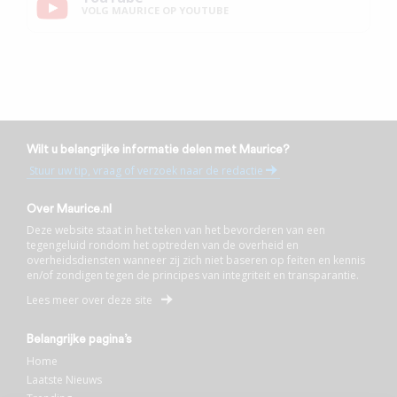
VOLG MAURICE OP YOUTUBE
Wilt u belangrijke informatie delen met Maurice?
Stuur uw tip, vraag of verzoek naar de redactie
Over Maurice.nl
Deze website staat in het teken van het bevorderen van een
tegengeluid rondom het optreden van de overheid en
overheidsdiensten wanneer zij zich niet baseren op feiten en kennis
en/of zondigen tegen de principes van integriteit en transparantie.
Lees meer over deze site
Belangrijke pagina’s
Home
Laatste Nieuws