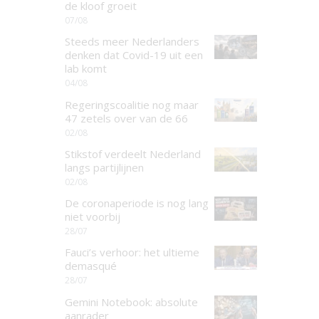
de kloof groeit
07/08
Steeds meer Nederlanders
denken dat Covid-19 uit een
lab komt
04/08
Regeringscoalitie nog maar
47 zetels over van de 66
02/08
Stikstof verdeelt Nederland
langs partijlijnen
02/08
De coronaperiode is nog lang
niet voorbij
28/07
Fauci’s verhoor: het ultieme
demasqué
28/07
Gemini Notebook: absolute
aanrader