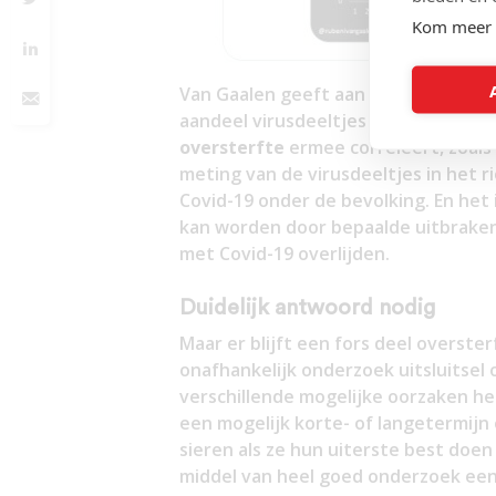
Kom meer 
Van Gaalen geeft aan in zijn tweet 
aandeel virusdeeltjes in het riool. M
oversterfte
ermee correleert, zoals
meting van de virusdeeltjes in het r
Covid-19 onder de bevolking. En het 
kan worden door bepaalde uitbraken
met Covid-19 overlijden.
Duidelijk antwoord nodig
Maar er blijft een fors deel overste
onafhankelijk onderzoek uitsluitse
verschillende mogelijke oorzaken h
een mogelijk korte- of langetermijn 
sieren als ze hun uiterste best doen
middel van heel goed onderzoek een