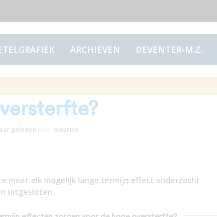
ETELGRAFIEK
ARCHIEVEN
DEVENTER-M.Z.
mijn effecten zorgen
versterfte?
jaar
geleden
door
maurice
te moet elk mogelijk lange termijn effect onderzocht
en uitgesloten.
termijn effecten zorgen voor de hoge oversterfte?