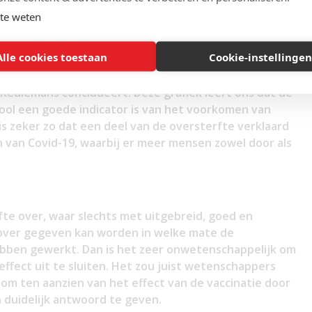
te weten
Alle cookies toestaan
Cookie-instellingen
dat
de sterfte aan Covid-19
sterk correleert met het
aar deze grafiek laat niet zien in welke mate
de
 Keulemans concludeert! Deze grafiek leert ons dat de
iool een goede indicator is van het voorkomen van
is zeker zo dat een deel van de oversterfte verklaard
 van Covid-19, waarbij er meer mensen zowel door als
rfte over, waar slechts met uitgebreid, goed en
l over gegeven kan worden in welke mate de
ebben gewerkt. Dan is het zeer onwetenschappelijk om
effect uit te sluiten. Het zou juist wetenschappers
 om ten aanzien van het effect van de vaccinatie door
 duidelijk antwoord te geven.