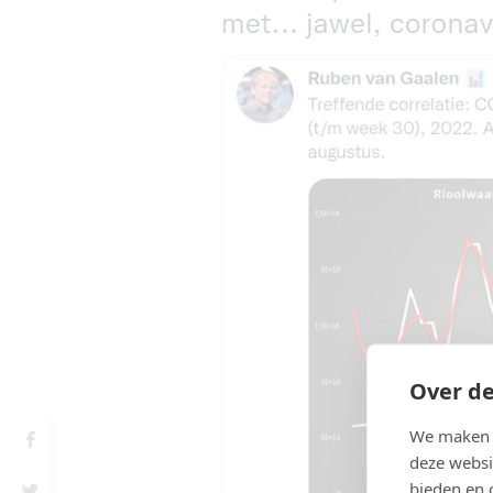
Over de
We maken g
deze websi
bieden en 