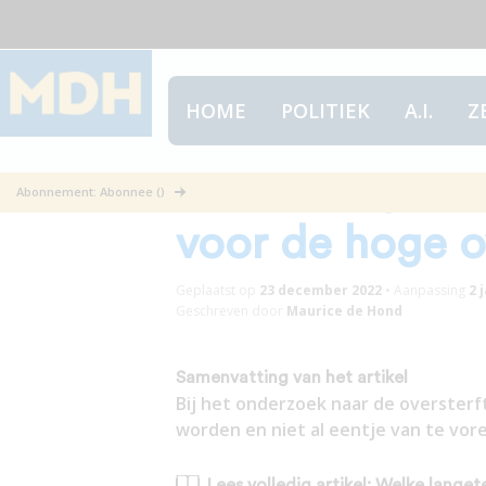
HOME
POLITIEK
A.I.
Z
Welke langeter
Abonnement: Abonnee ()
voor de hoge o
Geplaatst op
23 december 2022
•
Aanpassing
2 
Geschreven door
Maurice de Hond
Samenvatting van het artikel
Bij het onderzoek naar de oversterf
worden en niet al eentje van te vor
Lees volledig artikel: Welke lange