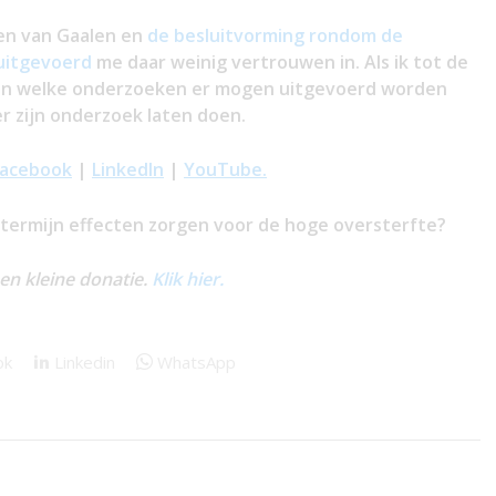
ben van Gaalen en
de besluitvorming rondom de
uitgevoerd
me daar weinig vertrouwen in. Als ik tot de
len welke onderzoeken er mogen uitgevoerd worden
r zijn onderzoek laten doen.
Facebook
|
LinkedIn
|
YouTube.
etermijn effecten zorgen voor de hoge oversterfte?
een kleine donatie.
Klik hier.
ok
Linkedin
WhatsApp