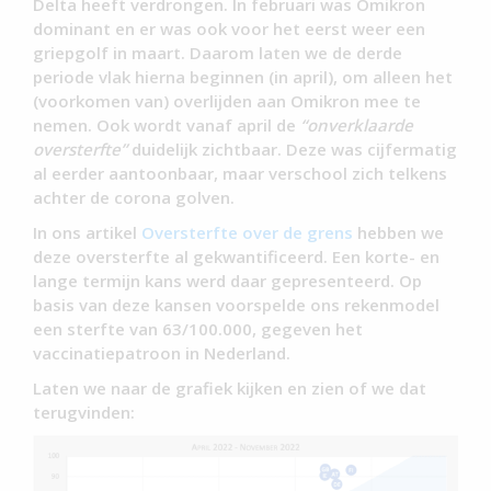
Delta heeft verdrongen. In februari was Omikron
dominant en er was ook voor het eerst weer een
griepgolf in maart. Daarom laten we de derde
periode vlak hierna beginnen (in april), om alleen het
(voorkomen van) overlijden aan Omikron mee te
nemen. Ook wordt vanaf april de
“onverklaarde
oversterfte”
duidelijk zichtbaar. Deze was cijfermatig
al eerder aantoonbaar, maar verschool zich telkens
achter de corona golven.
In ons artikel
Oversterfte over de grens
hebben we
deze oversterfte al gekwantificeerd. Een korte- en
lange termijn kans werd daar gepresenteerd. Op
basis van deze kansen voorspelde ons rekenmodel
een sterfte van 63/100.000, gegeven het
vaccinatiepatroon in Nederland.
Laten we naar de grafiek kijken en zien of we dat
terugvinden: