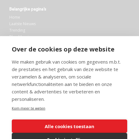
Belangrijke pagina’s
Home
Laatste Nieuws
Trending
Blog Maurice
AI
Over de cookies op deze website
Bibliotheek
We maken gebruik van cookies om gegevens m.b.t.
Info en service
de prestaties en het gebruik van deze website te
FAQ
verzamelen & analyseren, om sociale
Doneren
netwerkfunctionaliteiten aan te bieden en onze
Privacy
content & advertenties te verbeteren en
Voorwaarden
Meedoen
personaliseren.
Kom meer te weten
Alle cookies toestaan
© 2026 Maurice.nl - Alle rechten voorbehouden. Op alle artikelen rust
copyright. Voor meer info, mail naar
contact@maurice.nl
.