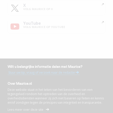
X
VOLG MAURICE OP X
YouTube
VOLG MAURICE OP YOUTUBE
Wilt u belangrijke informatie delen met Maurice?
Stuur uw tip, vraag of verzoek naar de redactie
Over Maurice.nl
Deze website staat in het teken van het bevorderen van een
tegengeluid rondom het optreden van de overheid en
overheidsdiensten wanneer zij zich niet baseren op feiten en kennis
en/of zondigen tegen de principes van integriteit en transparantie.
Lees meer over deze site