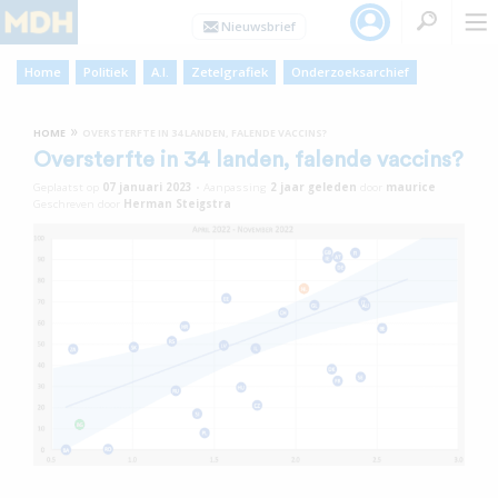
Home
Politiek
A.I.
Zetelgrafiek
Onderzoeksarchief
»
HOME
OVERSTERFTE IN 34 LANDEN, FALENDE VACCINS?
Oversterfte in 34 landen, falende vaccins?
Geplaatst op
07 januari 2023
•
Aanpassing
2 jaar
geleden
door
maurice
Geschreven door
Herman Steigstra