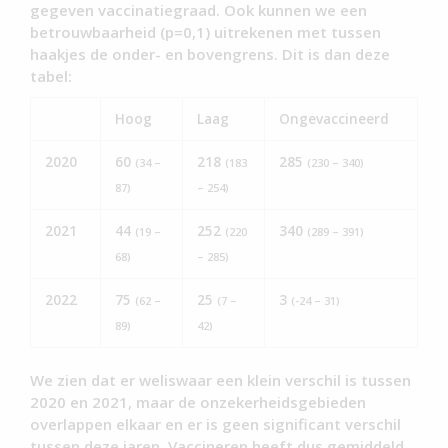
gegeven vaccinatiegraad. Ook kunnen we een
betrouwbaarheid (p=0,1) uitrekenen met tussen
haakjes de onder- en bovengrens. Dit is dan deze
tabel:
Hoog
Laag
Ongevaccineerd
2020
60
218
285
(34 –
(183
(230 – 340)
87)
– 254)
2021
44
252
340
(19 –
(220
(289 – 391)
68)
– 285)
2022
75
25
3
(62 –
(7 –
(-24 – 31)
89)
42)
We zien dat er weliswaar een klein verschil is tussen
2020 en 2021, maar de onzekerheidsgebieden
overlappen elkaar en er is geen significant verschil
tussen deze jaren. Vaccineren heeft dus gemiddeld