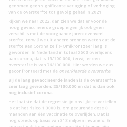
genomen geen significante verlaging of verhoging
van de oversterfte tot gevolg gehad in 2021!
Kijken we naar 2022, dan zien we dat er voor de
hoog gevaccineerde groep eigenlijk ook geen
verschil is met de voorgaande jaren: evenveel
sterfte, terwijl we uit andere bronnen weten dat de
sterfte aan Corona zelf (=Omikron) zeer laag is
geworden. In Nederland in totaal 2600 overlijdens
aan corona, dat is 15/100.000, terwijl er een
oversterfte is van 76/100.000. Hier worden we dus
geconfronteerd met de
onverklaarde oversterfte
!
Bij de laag gevaccineerde landen is de oversterfte
zeer laag geworden: 25/100.000 en dat is dan ook
nog inclusief corona.
Het laatste dat de regressielijn ons lijkt te vertellen
is dat het risico 1:3000 is, om gedurende
deze 8
maanden
aan één vaccinatie te overlijden. Dat is
nog steeds op basis van 818 miljoen inwoners. Er
zou natuurlijk een andere causaliteit kunnen zijn,