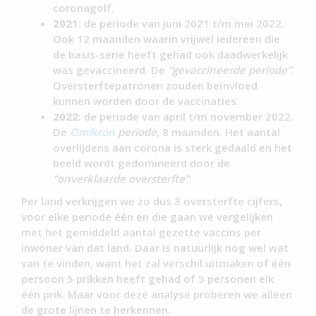
coronagolf.
2021
: de periode van juni 2021 t/m mei 2022.
Ook 12 maanden waarin vrijwel iedereen die
de basis-serie heeft gehad ook daadwerkelijk
was gevaccineerd. De
“gevaccineerde periode”
.
Oversterftepatronen zouden beïnvloed
kunnen worden door de vaccinaties.
2022
: de periode van april t/m november 2022.
De
Omikron
periode
, 8 maanden. Het aantal
overlijdens aan corona is sterk gedaald en het
beeld wordt gedomineerd door de
“onverklaarde oversterfte”
.
Per land verkrijgen we zo dus 3 oversterfte cijfers,
voor elke periode één en die gaan we vergelijken
met het gemiddeld aantal gezette vaccins per
inwoner van dat land. Daar is natuurlijk nog wel wat
van te vinden, want het zal verschil uitmaken of één
persoon 5 prikken heeft gehad of 5 personen elk
één prik. Maar voor deze analyse proberen we alleen
de grote lijnen te herkennen.