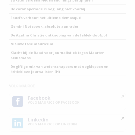
Stikstof verdeelt Nederland langs partijlijnen
De coronaperiode is nog lang niet voorbij
Fauci’s verhoor: het ultieme demasqué
Gemini Notebook: absolute aanrader
De Agatha Christie ontknoping van de lablek-doofpot
Nieuwe fase maurice.nl
Klacht bij de Raad voor Journalistiek tegen Maarten
Keulemans
De giftige mix van wetenschappers met oogkleppen en
kritiekloze journalisten (H)
VOLG MAURICE
Facebook
VOLG MAURICE OP FACEBOOK
Linkedin
VOLG MAURICE OP LINKEDIN