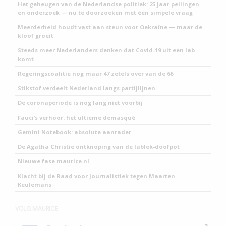
Het geheugen van de Nederlandse politiek: 25 jaar peilingen
en onderzoek — nu te doorzoeken met één simpele vraag
Meerderheid houdt vast aan steun voor Oekraïne — maar de
kloof groeit
Steeds meer Nederlanders denken dat Covid-19 uit een lab
komt
Regeringscoalitie nog maar 47 zetels over van de 66
Stikstof verdeelt Nederland langs partijlijnen
De coronaperiode is nog lang niet voorbij
Fauci’s verhoor: het ultieme demasqué
Gemini Notebook: absolute aanrader
De Agatha Christie ontknoping van de lablek-doofpot
Nieuwe fase maurice.nl
Klacht bij de Raad voor Journalistiek tegen Maarten
Keulemans
VOLG MAURICE