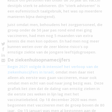
destijds sterk te adviseren. (En “sterk adviseren” is
een eufemistisch taalgebruik, het was op meerdere
manieren bijna dwingend).
Juist omdat men, behoudens het zorgpersoneel, die
groep onder de 50 jaar pas rond eind mei ging
vaccineren, had men nog 5 maanden van extra
kennis die men kon opdoen. En had men nog meer
kunnen weten over de zeer kleine risico’s op
ernstige ziekte van de jongere leeftijdsgroepen.
De ziekenhuisopnamecijfers
Begin 2021 volgde ik intensief het verloop van de
ziekenhuiscijfers in Israël,
omdat men daar niet
alleen als eerste was gaan vaccineren, maar ook
omdat men echt van oud naar jong bezig was. Deze
grafiek liet zien dat de daling van ernstig zieken in
die eerste zes weken in lijn lag met het
vaccinatiebeleid. Op 18 december 2020 was men
begonnen met vaccineren met de groep boven de 80
jaar. Op 15 januari was men al begonnen aan de