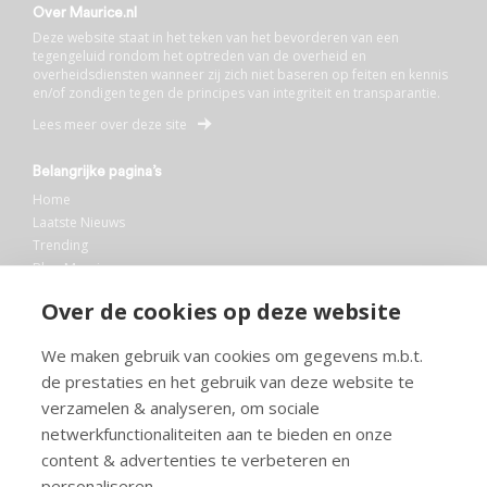
Over Maurice.nl
Deze website staat in het teken van het bevorderen van een
tegengeluid rondom het optreden van de overheid en
overheidsdiensten wanneer zij zich niet baseren op feiten en kennis
en/of zondigen tegen de principes van integriteit en transparantie.
Lees meer over deze site
Belangrijke pagina’s
Home
Laatste Nieuws
Trending
Blog Maurice
AI
Over de cookies op deze website
Bibliotheek
We maken gebruik van cookies om gegevens m.b.t.
Info en service
de prestaties en het gebruik van deze website te
FAQ
verzamelen & analyseren, om sociale
Doneren
netwerkfunctionaliteiten aan te bieden en onze
Privacy
content & advertenties te verbeteren en
Voorwaarden
Meedoen
personaliseren.