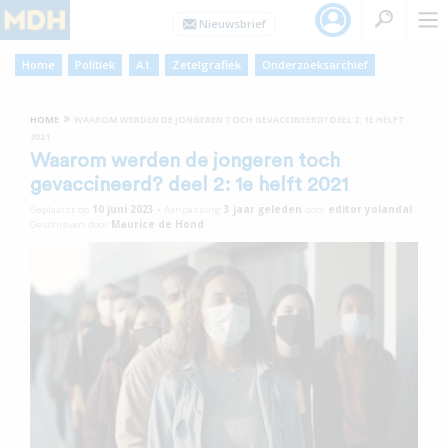
Home
Politiek
A.I.
Zetelgrafiek
Onderzoeksarchief
»
HOME
WAAROM WERDEN DE JONGEREN TOCH GEVACCINEERD? DEEL 2: 1E HELFT
2021
Waarom werden de jongeren toch
gevaccineerd? deel 2: 1e helft 2021
Geplaatst op
10 juni 2023
•
Aanpassing
3 jaar
geleden
door
editor yolandal
Geschreven door
Maurice de Hond