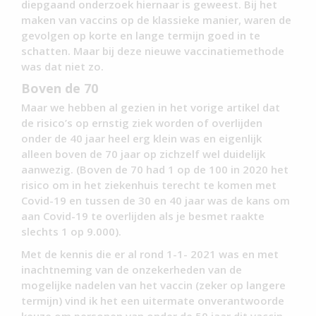
diepgaand onderzoek hiernaar is geweest. Bij het
maken van vaccins op de klassieke manier, waren de
gevolgen op korte en lange termijn goed in te
schatten. Maar bij deze nieuwe vaccinatiemethode
was dat niet zo.
Boven de 70
Maar we hebben al gezien in het vorige artikel dat
de risico’s op ernstig ziek worden of overlijden
onder de 40 jaar heel erg klein was en eigenlijk
alleen boven de 70 jaar op zichzelf wel duidelijk
aanwezig. (Boven de 70 had 1 op de 100 in 2020 het
risico om in het ziekenhuis terecht te komen met
Covid-19 en tussen de 30 en 40 jaar was de kans om
aan Covid-19 te overlijden als je besmet raakte
slechts 1 op 9.000).
Met de kennis die er al rond 1-1- 2021 was en met
inachtneming van de onzekerheden van de
mogelijke nadelen van het vaccin (zeker op langere
termijn) vind ik het een uitermate onverantwoorde
keuze om personen van onder de 50 jaar dit vaccin