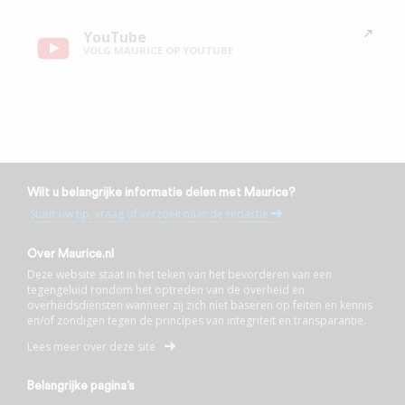
YouTube
VOLG MAURICE OP YOUTUBE
Wilt u belangrijke informatie delen met Maurice?
Stuur uw tip, vraag of verzoek naar de redactie
Over Maurice.nl
Deze website staat in het teken van het bevorderen van een
tegengeluid rondom het optreden van de overheid en
overheidsdiensten wanneer zij zich niet baseren op feiten en kennis
en/of zondigen tegen de principes van integriteit en transparantie.
Lees meer over deze site
Belangrijke pagina’s