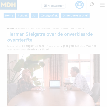
Home
Politiek
A.I.
Zetelgrafiek
Onderzoeksarchief
»
HOME
HERMAN STEIGSTRA OVER DE ONVERKLAARDE OVERSTERFTE
Herman Steigstra over de onverklaarde
oversterfte
Geplaatst op
01 augustus 2023
•
Aanpassing
2 jaar
geleden
door
maurice
Geschreven door
Maurice de Hond