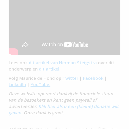
Lees ook
dit artikel van Herman Steigstra
over dit
onderwerp en
dit artikel.
Volg Maurice de Hond op
Twitter
|
Facebook
|
LinkedIn
|
YouTube.
Deze website opereert dankzij de financiële steun
van de bezoekers en kent geen paywall of
adverteerder.
Klik hier als u een (kleine) donatie wilt
geven
. Onze dank is groot.