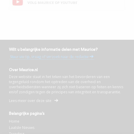
VOLG MAURICE OP YOUTUBE
Wilt u belangrijke informatie delen met Maurice?
Stuur uw tip, vraag of verzoek naar de redactie
Over Maurice.nl
Deze website staat in het teken van het bevorderen van een
tegengeluid rondom het optreden van de overheid en
overheidsdiensten wanneer zij zich niet baseren op feiten en kennis
en/of zondigen tegen de principes van integriteit en transparantie.
Lees meer over deze site
Belangrijke pagina’s
Home
Laatste Nieuws
Trending