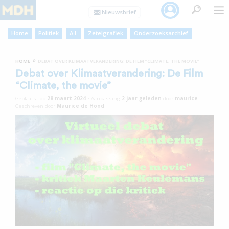
Home
Politiek
A.I.
Zetelgrafiek
Onderzoeksarchief
»
HOME
DEBAT OVER KLIMAATVERANDERING: DE FILM “CLIMATE, THE MOVIE”
Debat over Klimaatverandering: De Film
“Climate, the movie”
Geplaatst op
28 maart 2024
•
Aanpassing
2 jaar
geleden
door
maurice
Geschreven door
Maurice de Hond