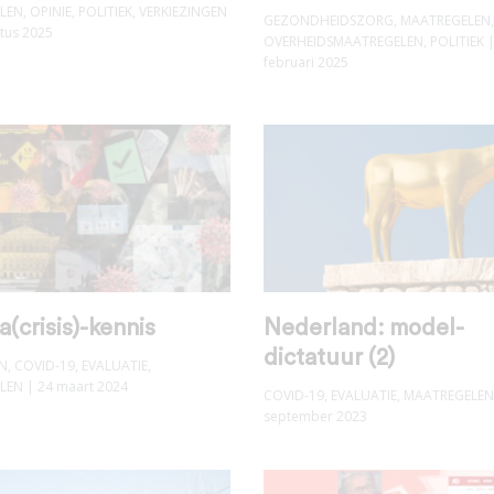
LEN
,
OPINIE
,
POLITIEK
,
VERKIEZINGEN
GEZONDHEIDSZORG
,
MAATREGELEN
,
tus 2025
OVERHEIDSMAATREGELEN
,
POLITIEK
|
februari 2025
(crisis)-kennis
Nederland: model-
dictatuur (2)
N
,
COVID-19
,
EVALUATIE
,
LEN
| 24 maart 2024
COVID-19
,
EVALUATIE
,
MAATREGELEN
september 2023