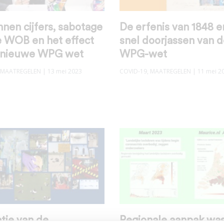
nen cijfers, sabotage
De erfenis van 1848 e
e WOB en het effect
snel doorjassen van 
 nieuwe WPG wet
WPG-wet
MAATREGELEN
| 13 mei 2023
COVID-19
,
MAATREGELEN
| 11 mei 2
tie van de
Regionale aanpak was