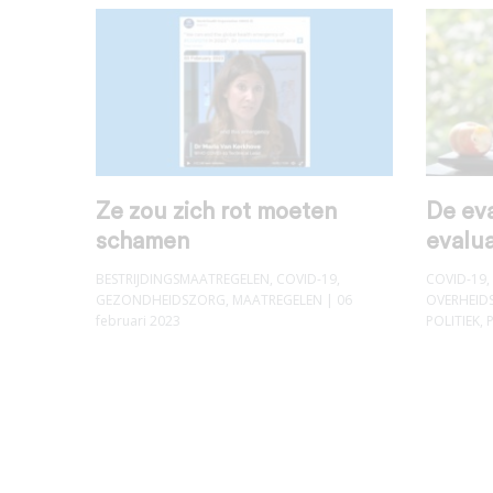
Ze zou zich rot moeten
De eva
schamen
evalua
BESTRIJDINGSMAATREGELEN
,
COVID-19
,
COVID-19
,
GEZONDHEIDSZORG
,
MAATREGELEN
| 06
OVERHEID
februari 2023
POLITIEK
,