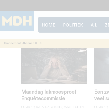
HOME
POLITIEK
A.I.
Z
Maatregelen
Abonnement: Abonnee ()
Maandag lakmoesproef
Een z
Enquêtecommissie
veel 
COVID-19
,
DATA
,
DATA-R0-IFR
,
MAATREGELEN
,
COVID-19
,