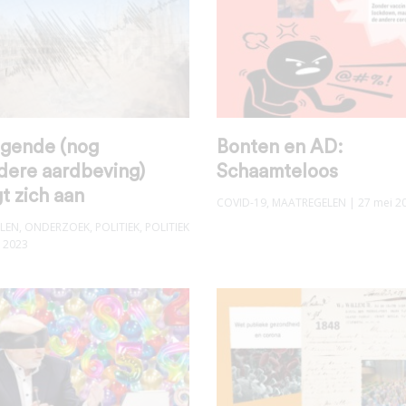
lgende (nog
Bonten en AD:
dere aardbeving)
Schaamteloos
t zich aan
COVID-19
,
MAATREGELEN
| 27 mei 2
LEN
,
ONDERZOEK
,
POLITIEK
,
POLITIEK
t 2023