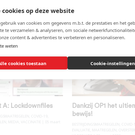
amaatregelen:
geweest, zegt men nu
 cookies op deze website
ing
BESTRIJDINGSMAATREGELEN
,
COVID-
MAATREGELEN
,
OVERHEIDSFALEN
| 0
ebruik van cookies om gegevens m.b.t. de prestaties en het geb
INGSMAATREGELEN
,
COVID-19
,
DATA-
2023
te te verzamelen & analyseren, om sociale netwerkfunctionaliteit
LUATIE
,
MAATREGELEN
,
VACCINATIE
,
E
| 22 maart 2023
onze content & advertenties te verbeteren en personaliseren.
te weten
Alle cookies toestaan
Cookie-instellingen
t A: Lockdownfiles
Dankzij OP1 het ultie
bewijs!
INGSMAATREGELEN
,
COVID-19
,
LEN
,
MEDIA
,
VACCINATIE
| 05 maart
BESTRIJDINGSMAATREGELEN
,
COVID-
EVALUATIE
,
MAATREGELEN
,
OVERSTER