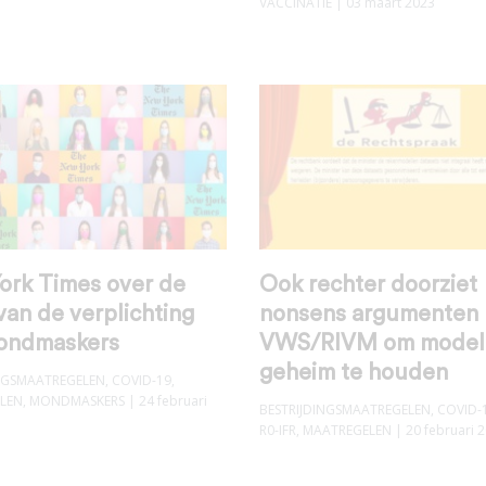
VACCINATIE
| 03 maart 2023
ork Times over de
Ook rechter doorziet
van de verplichting
nonsens argumenten
ondmaskers
VWS/RIVM om model
geheim te houden
INGSMAATREGELEN
,
COVID-19
,
LEN
,
MONDMASKERS
| 24 februari
BESTRIJDINGSMAATREGELEN
,
COVID-
R0-IFR
,
MAATREGELEN
| 20 februari 