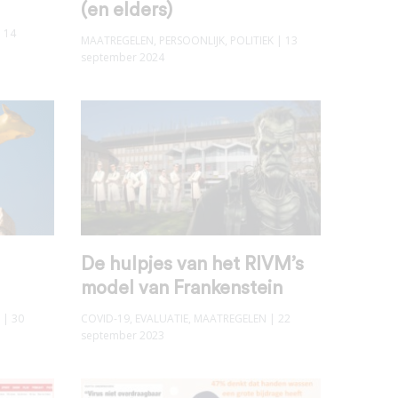
(en elders)
 14
MAATREGELEN
,
PERSOONLIJK
,
POLITIEK
| 13
september 2024
De hulpjes van het RIVM’s
model van Frankenstein
| 30
COVID-19
,
EVALUATIE
,
MAATREGELEN
| 22
september 2023