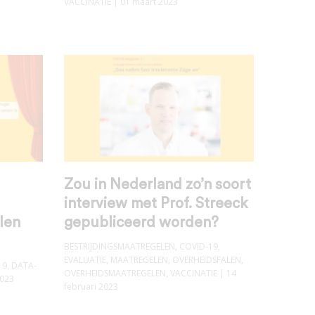
VACCINATIE
| 01 maart 2023
Zou in Nederland zo’n soort
interview met Prof. Streeck
len
gepubliceerd worden?
BESTRIJDINGSMAATREGELEN
,
COVID-19
,
EVALUATIE
,
MAATREGELEN
,
OVERHEIDSFALEN
,
19
,
DATA-
OVERHEIDSMAATREGELEN
,
VACCINATIE
| 14
2023
februari 2023