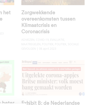
n het
Zorgwekkende
de
overeenkomsten tussen
Klimaatcrisis en
Coronacrisis
023
ADVIEZEN
,
COVID-19
,
EVALUATIE
,
MAATREGELEN
,
POLITIEK
,
POLITIEK
,
SOCIALE
GEVOLGEN
| 08 april 2023
 beter
Exhibit B: de Nederlandse