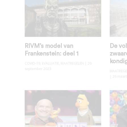
RIVM’s model van
De vo
Frankenstein: deel 1
zwaar
kondig
COVID-19
,
EVALUATIE
,
MAATREGELEN
| 20
september 2023
MAATREGE
| 26 maar