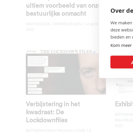
ultiem voorbeeld van onze
Coron
Over de
bestuurlijke onmacht
inleid
We maken g
MAATREGELEN
,
OVERHEIDSFALEN
| 04 april
BESTRIJD
deze websi
2023
R0-IFR
,
EVA
VENTILATI
bieden en 
Kom meer 
Verbijstering in het
Exhibi
kwadraat: De
BESTRIJD
Lockdownfiles
MAATREGE
2023
BESTRIJDINGSMAATREGELEN
,
COVID-19
,