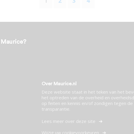
1
2
3
4
t Maurice?
Over Maurice.nl
Deze website staat in het teken van het be
het optreden van de overheid en overheidsdi
op feiten en kennis en/of zondigen tegen de p
transparantie.
Lees meer over deze site
Wijzig uw cookievoorkeuren