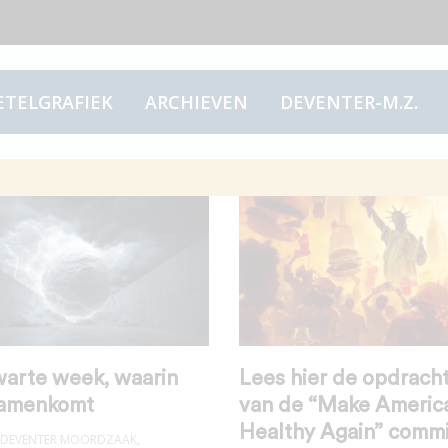
ETELGRAFIEK
ARCHIEVEN
DEVENTER-M.Z.
warte week, waarin
Lees hier de opdracht
samenkomt
van de “Make Americ
Healthy Again” commi
DEVENTER MOORDZAAK
,