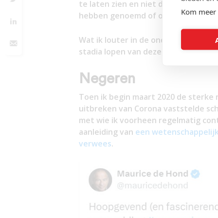
te laten zien en niet de inhoud, geef
Kom meer 
hebben genoemd of om zijn ontslag
Wat ik louter in de onderstaande rea
stadia lopen van deze NRW-regel en 
Negeren
Toen ik begin maart 2020 de sterke 
uitbreken van Corona vaststelde sch
met wie ik voorheen regelmatig con
aanleiding van
een wetenschappelijk
verwees
.