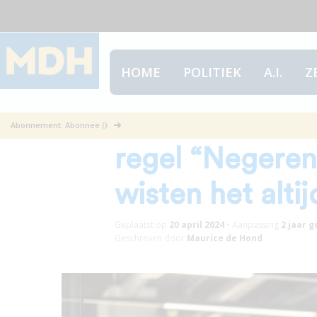
HOME
POLITIEK
A.I.
Z
Keulemans en z
Abonnement: Abonnee ()
regel “Negeren
wisten het altij
Geplaatst op
20 april 2024
•
Aanpassing
2 jaar
g
Geschreven door
Maurice de Hond