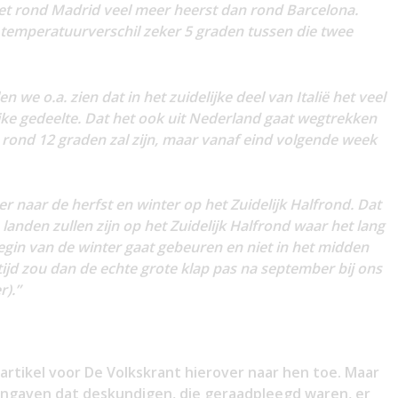
 het rond Madrid veel meer heerst dan rond Barcelona.
emperatuurverschil zeker 5 graden tussen die twee
n we o.a. zien dat in het zuidelijke deel van Italië het veel
jke gedeelte. Dat het ook uit Nederland gaat wegtrekken
ond 12 graden zal zijn, maar vanaf eind volgende week
er naar de herfst en winter op het Zuidelijk Halfrond. Dat
landen zullen zijn op het Zuidelijk Halfrond waar het lang
egin van de winter gaat gebeuren en niet in het midden
ertijd zou dan de echte grote klap pas na september bij ons
).”
artikel voor De Volkskrant hierover naar hen toe. Maar
aangaven dat deskundigen, die geraadpleegd waren, er