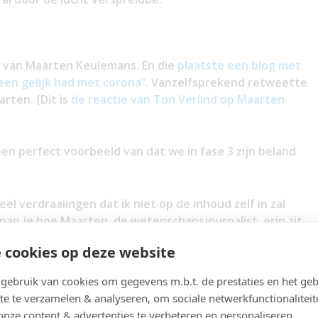
t van Maarten Keulemans. En die
plaatste een blog met
een gelijk had met corona”.
Vanzelfsprekend retweette
rten. (Dit is
de reactie van Ton Verlind op Maarten
en perfect voorbeeld van dat we in fase 3 zijn beland
eel verdraaiingen dat ik niet op de inhoud zelf in zal
 snap je hoe Maarten, de wetenschapsjournalist, erin zit.
het virus zijn”.
 cookies op deze website
ook bij een kamerlid had gedaan – een totaal andere
ebruik van cookies om gegevens m.b.t. de prestaties en het geb
n De Volkskrantjournalisten dan hoe deze in
te te verzamelen & analyseren, om sociale netwerkfunctionaliteit
egin van mijn brief aan journalisten van De Volkskrant
onze content & advertenties te verbeteren en personaliseren.