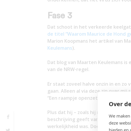
Fase 3
Dat schoot in het verkeerde keelga
de titel “Waarom Maurice de Hond g
Marion Koopmans het artikel van Maa
Keulemans
).
Dat blog van Maarten Keulemans is e
van de NRW-regel.
Er staat zoveel halve onzin in en zo v
gaan. Alleen al via deze zin over mij
“Een raampje openzetten! En wég zou 
Over de
Plus dat hij – zoals hij recentelijk 
We maken g
beschrijving geeft van mijn brief aa
deze websi
werkelijkheid was. Door alleen het b
bieden en 