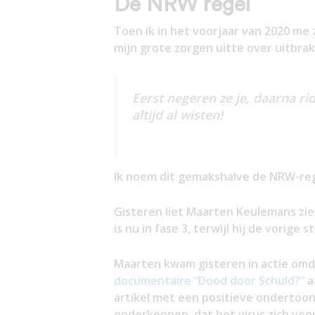
De NRW regel
Toen ik in het voorjaar van 2020 me 
mijn grote zorgen uitte over uitbrak
Eerst negeren ze je, daarna rid
altijd al wisten!
Ik noem dit gemakshalve de NRW-reg
Gisteren liet Maarten Keulemans zien
is nu in fase 3, terwijl hij de vorig
Maarten kwam gisteren in actie omda
documentaire “Dood door Schuld?”
a
artikel met een positieve ondertoon 
onderkennen, dat het virus zich voor