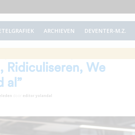
ETELGRAFIEK
ARCHIEVEN
DEVENTER-M.Z.
ijn uitvoering van de
, Ridiculiseren, We
d al”
eleden
door
editor yolandal