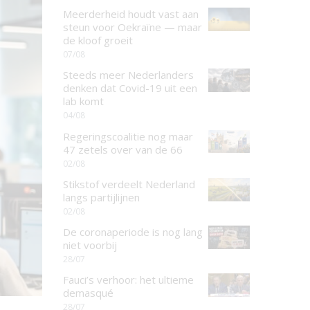
Meerderheid houdt vast aan
steun voor Oekraïne — maar
de kloof groeit
07/08
Steeds meer Nederlanders
denken dat Covid-19 uit een
lab komt
04/08
Regeringscoalitie nog maar
47 zetels over van de 66
02/08
Stikstof verdeelt Nederland
langs partijlijnen
02/08
De coronaperiode is nog lang
niet voorbij
28/07
Fauci’s verhoor: het ultieme
demasqué
28/07