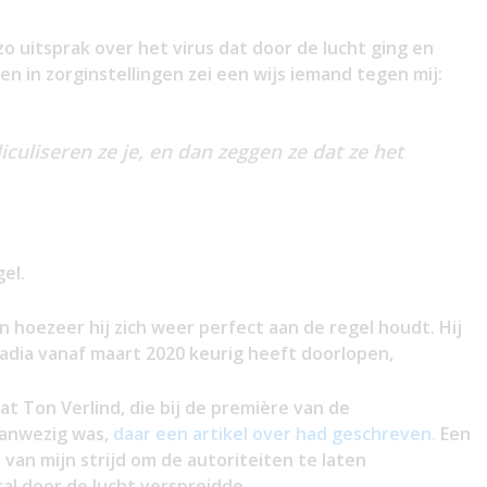
zo uitsprak over het virus dat door de lucht ging en
en in zorginstellingen zei een wijs iemand tegen mij:
iculiseren ze je, en dan zeggen ze dat ze het
el.
 hoezeer hij zich weer perfect aan de regel houdt. Hij
e stadia vanaf maart 2020 keurig heeft doorlopen,
t Ton Verlind, die bij de première van de
anwezig was,
daar een artikel over had geschreven.
Een
van mijn strijd om de autoriteiten te laten
al door de lucht verspreidde.