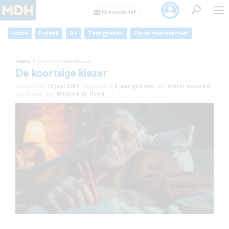
Home
Politiek
A.I.
Zetelgrafiek
Onderzoeksarchief
»
HOME
DE KOORTSIGE KIEZER
De koortsige kiezer
Geplaatst op
12 juni 2024
•
Aanpassing
2 jaar
geleden
door
editor yolandal
Geschreven door
Maurice de Hond