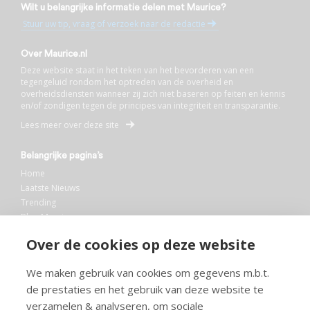
Wilt u belangrijke informatie delen met Maurice?
Stuur uw tip, vraag of verzoek naar de redactie
Over Maurice.nl
Deze website staat in het teken van het bevorderen van een
tegengeluid rondom het optreden van de overheid en
overheidsdiensten wanneer zij zich niet baseren op feiten en kennis
en/of zondigen tegen de principes van integriteit en transparantie.
Lees meer over deze site
Belangrijke pagina’s
Home
Laatste Nieuws
Trending
Blog Maurice
AI
Over de cookies op deze website
Bibliotheek
We maken gebruik van cookies om gegevens m.b.t.
Info en service
de prestaties en het gebruik van deze website te
FAQ
verzamelen & analyseren, om sociale
Doneren