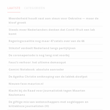
LAATSTE
CATEGORIEEN
Meerderheid houdt vast aan steun voor Oekraïne — maar de
kloof groeit
Steeds meer Nederlanders denken dat Covid-19 uit een lab
komt
Regeringscoalitie nog maar 47 zetels over van de 66
Stikstof verdeelt Nederland langs partijlijnen
De coronaperiode is nog lang niet voorbij
Fauci’s verhoor: het ultieme demasqué
Gemini Notebook: absolute aanrader
De Agatha Christie ontknoping van de lablek-doofpot
Nieuwe fase maurice.nl
Klacht bij de Raad voor Journalistiek tegen Maarten
Keulemans
De giftige mix van wetenschappers met oogkleppen en
kritiekloze journalisten (H)