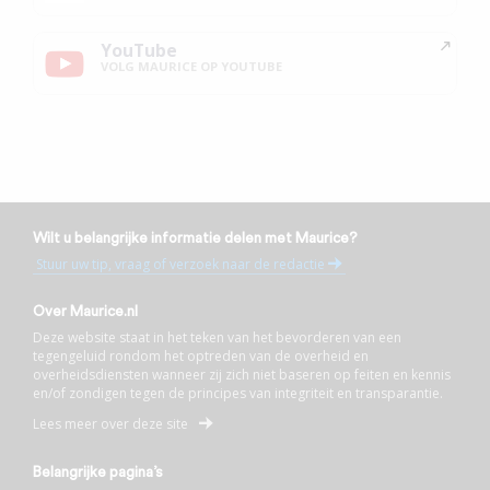
YouTube
VOLG MAURICE OP YOUTUBE
Wilt u belangrijke informatie delen met Maurice?
Stuur uw tip, vraag of verzoek naar de redactie
Over Maurice.nl
Deze website staat in het teken van het bevorderen van een
tegengeluid rondom het optreden van de overheid en
overheidsdiensten wanneer zij zich niet baseren op feiten en kennis
en/of zondigen tegen de principes van integriteit en transparantie.
Lees meer over deze site
Belangrijke pagina’s