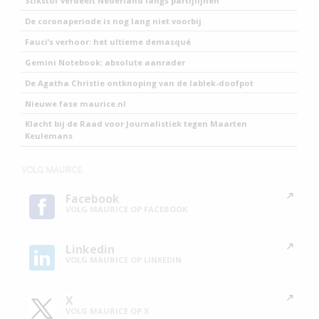
Stikstof verdeelt Nederland langs partijlijnen
De coronaperiode is nog lang niet voorbij
Fauci’s verhoor: het ultieme demasqué
Gemini Notebook: absolute aanrader
De Agatha Christie ontknoping van de lablek-doofpot
Nieuwe fase maurice.nl
Klacht bij de Raad voor Journalistiek tegen Maarten
Keulemans
VOLG MAURICE
Facebook
VOLG MAURICE OP FACEBOOK
Linkedin
VOLG MAURICE OP LINKEDIN
X
VOLG MAURICE OP X