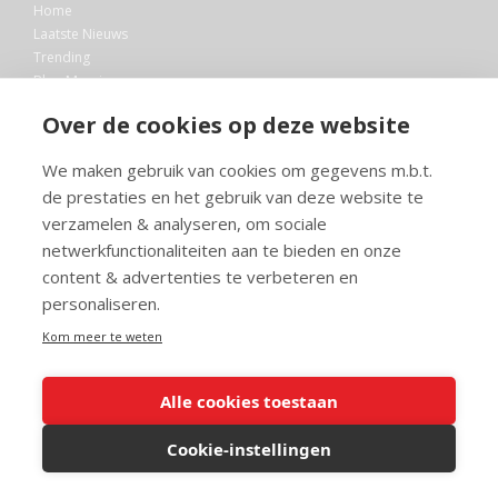
Home
Laatste Nieuws
Trending
Blog Maurice
AI
Over de cookies op deze website
Bibliotheek
We maken gebruik van cookies om gegevens m.b.t.
Info en service
de prestaties en het gebruik van deze website te
FAQ
verzamelen & analyseren, om sociale
Doneren
netwerkfunctionaliteiten aan te bieden en onze
Privacy
content & advertenties te verbeteren en
Voorwaarden
Meedoen
personaliseren.
Kom meer te weten
Alle cookies toestaan
© 2026 Maurice.nl - Alle rechten voorbehouden. Op alle artikelen rust
copyright. Voor meer info, mail naar
contact@maurice.nl
.
Cookie-instellingen