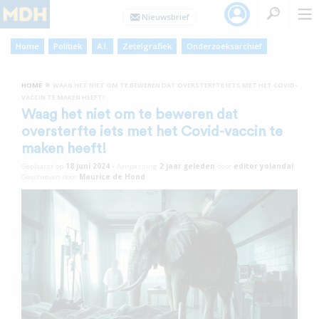
Home
Politiek
A.I.
Zetelgrafiek
Onderzoeksarchief
»
HOME
WAAG HET NIET OM TE BEWEREN DAT OVERSTERFTE IETS MET HET COVID-
VACCIN TE MAKEN HEEFT!
Waag het niet om te beweren dat
oversterfte iets met het Covid-vaccin te
maken heeft!
Geplaatst op
18 juni 2024
•
Aanpassing
2 jaar
geleden
door
editor yolandal
Geschreven door
Maurice de Hond