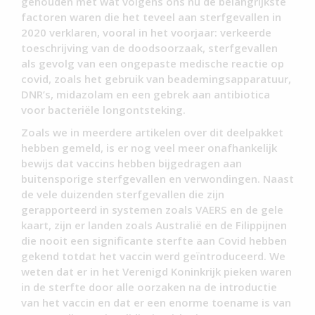
gehouden met wat volgens ons nu de belangrijkste
factoren waren die het teveel aan sterfgevallen in
2020 verklaren, vooral in het voorjaar: verkeerde
toeschrijving van de doodsoorzaak, sterfgevallen
als gevolg van een ongepaste medische reactie op
covid, zoals het gebruik van beademingsapparatuur,
DNR’s, midazolam en een gebrek aan antibiotica
voor bacteriële longontsteking.
Zoals we in meerdere artikelen over dit deelpakket
hebben gemeld, is er nog veel meer onafhankelijk
bewijs dat vaccins hebben bijgedragen aan
buitensporige sterfgevallen en verwondingen. Naast
de vele duizenden sterfgevallen die zijn
gerapporteerd in systemen zoals VAERS en de gele
kaart, zijn er landen zoals Australië en de Filippijnen
die nooit een significante sterfte aan Covid hebben
gekend totdat het vaccin werd geïntroduceerd. We
weten dat er in het Verenigd Koninkrijk pieken waren
in de sterfte door alle oorzaken na de introductie
van het vaccin en dat er een enorme toename is van