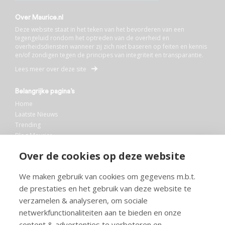
Over Maurice.nl
Deze website staat in het teken van het bevorderen van een
tegengeluid rondom het optreden van de overheid en
overheidsdiensten wanneer zij zich niet baseren op feiten en kennis
en/of zondigen tegen de principes van integriteit en transparantie.
Lees meer over deze site
Belangrijke pagina’s
Home
Laatste Nieuws
Trending
Blog Maurice
AI
Over de cookies op deze website
Bibliotheek
We maken gebruik van cookies om gegevens m.b.t.
Info en service
de prestaties en het gebruik van deze website te
FAQ
verzamelen & analyseren, om sociale
Doneren
netwerkfunctionaliteiten aan te bieden en onze
Privacy
content & advertenties te verbeteren en
Voorwaarden