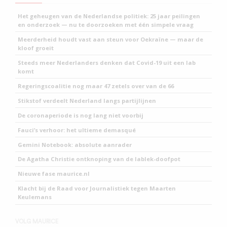
Het geheugen van de Nederlandse politiek: 25 jaar peilingen
en onderzoek — nu te doorzoeken met één simpele vraag
Meerderheid houdt vast aan steun voor Oekraïne — maar de
kloof groeit
Steeds meer Nederlanders denken dat Covid-19 uit een lab
komt
Regeringscoalitie nog maar 47 zetels over van de 66
Stikstof verdeelt Nederland langs partijlijnen
De coronaperiode is nog lang niet voorbij
Fauci’s verhoor: het ultieme demasqué
Gemini Notebook: absolute aanrader
De Agatha Christie ontknoping van de lablek-doofpot
Nieuwe fase maurice.nl
Klacht bij de Raad voor Journalistiek tegen Maarten
Keulemans
VOLG MAURICE