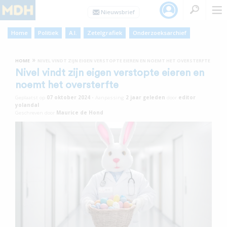
Home
Politiek
A.I.
Zetelgrafiek
Onderzoeksarchief
»
HOME
NIVEL VINDT ZIJN EIGEN VERSTOPTE EIEREN EN NOEMT HET OVERSTERFTE
Nivel vindt zijn eigen verstopte eieren en
noemt het oversterfte
Geplaatst op
07 oktober 2024
•
Aanpassing
2 jaar
geleden
door
editor
yolandal
Geschreven door
Maurice de Hond