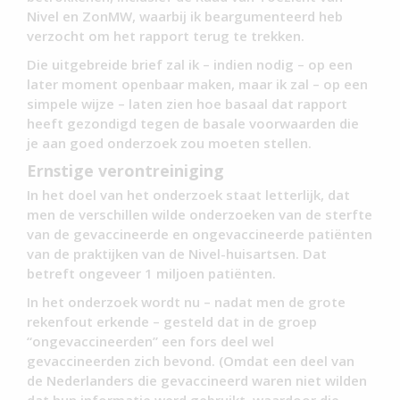
Nivel en ZonMW, waarbij ik beargumenteerd heb
verzocht om het rapport terug te trekken.
Die uitgebreide brief zal ik – indien nodig – op een
later moment openbaar maken, maar ik zal – op een
simpele wijze – laten zien hoe basaal dat rapport
heeft gezondigd tegen de basale voorwaarden die
je aan goed onderzoek zou moeten stellen.
Ernstige verontreiniging
In het doel van het onderzoek staat letterlijk, dat
men de verschillen wilde onderzoeken van de sterfte
van de gevaccineerde en ongevaccineerde patiënten
van de praktijken van de Nivel-huisartsen. Dat
betreft ongeveer 1 miljoen patiënten.
In het onderzoek wordt nu – nadat men de grote
rekenfout erkende – gesteld dat in de groep
“ongevaccineerden” een fors deel wel
gevaccineerden zich bevond. (Omdat een deel van
de Nederlanders die gevaccineerd waren niet wilden
dat hun informatie werd gebruikt, waardoor die