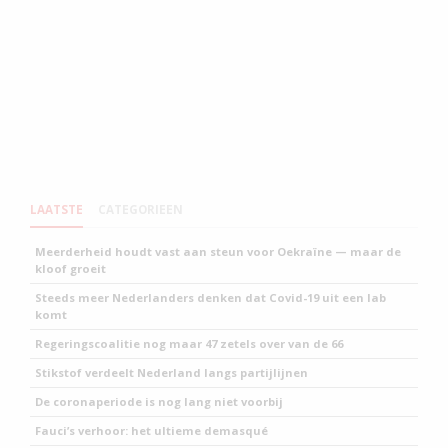
LAATSTE
CATEGORIEEN
Meerderheid houdt vast aan steun voor Oekraïne — maar de
kloof groeit
Steeds meer Nederlanders denken dat Covid-19 uit een lab
komt
Regeringscoalitie nog maar 47 zetels over van de 66
Stikstof verdeelt Nederland langs partijlijnen
De coronaperiode is nog lang niet voorbij
Fauci’s verhoor: het ultieme demasqué