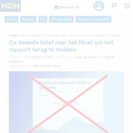
Home
Politiek
A.I.
Zetelgrafiek
Onderzoeksarchief
»
HOME
DE TWEEDE BRIEF NAAR HET NIVEL OM HET RAPPORT TERUG TE TREKKEN
De tweede brief naar het Nivel om het
rapport terug te trekken
Geplaatst op
12 oktober 2024
•
Aanpassing
2 jaar
geleden
door
editor
yolandal
Geschreven door
Maurice de Hond