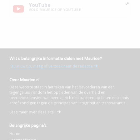
YouTube
VOLG MAURICE OP YOUTUBE
Wilt u belangrijke informatie delen met Maurice?
Stuur uw tip, vraag of verzoek naar de redactie
Over Maurice.nl
Deze website staat in het teken van het bevorderen van een
tegengeluid rondom het optreden van de overheid en
overheidsdiensten wanneer zij zich niet baseren op feiten en kennis
en/of zondigen tegen de principes van integriteit en transparantie.
Lees meer over deze site
Belangrijke pagina’s
Home