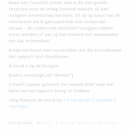
Raad van Toezicht zitten, dan is dit een goede
testcase voor de vraag hoeveel waarde zij aan
integere wetenschap hechten. Of zij op basis van de
informatie die ik gestuurd heb ook vinden dat –
helaas – dit onderzoek definitief teruggetrokken
moet worden of dat zij hun invloed niet aanwenden
om dat te bereiken.
Ik kan me haast niet voorstellen dat die betrokkenen
het rapport toch handhaven.
Ik houd u op de hoogte.
[kudos campaign_id=”doneer”]
U heeft zojuist gelezen: De tweede brief naar het
Nivel om het rapport terug te trekken
Volg Maurice de Hond op
X
|
Facebook
|
LinkedIn
|
YouTube
Deel dit artikel:
Twitter
Facebook
Linkedin
WhatsApp