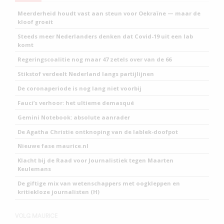
Meerderheid houdt vast aan steun voor Oekraïne — maar de
kloof groeit
Steeds meer Nederlanders denken dat Covid-19 uit een lab
komt
Regeringscoalitie nog maar 47 zetels over van de 66
Stikstof verdeelt Nederland langs partijlijnen
De coronaperiode is nog lang niet voorbij
Fauci’s verhoor: het ultieme demasqué
Gemini Notebook: absolute aanrader
De Agatha Christie ontknoping van de lablek-doofpot
Nieuwe fase maurice.nl
Klacht bij de Raad voor Journalistiek tegen Maarten
Keulemans
De giftige mix van wetenschappers met oogkleppen en
kritiekloze journalisten (H)
VOLG MAURICE