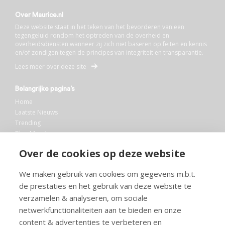
Over Maurice.nl
Deze website staat in het teken van het bevorderen van een
tegengeluid rondom het optreden van de overheid en
overheidsdiensten wanneer zij zich niet baseren op feiten en kennis
en/of zondigen tegen de principes van integriteit en transparantie.
Lees meer over deze site
Belangrijke pagina’s
Home
Laatste Nieuws
Trending
Blog Maurice
AI
Over de cookies op deze website
Bibliotheek
We maken gebruik van cookies om gegevens m.b.t.
Info en service
de prestaties en het gebruik van deze website te
FAQ
verzamelen & analyseren, om sociale
Doneren
netwerkfunctionaliteiten aan te bieden en onze
Privacy
content & advertenties te verbeteren en
Voorwaarden