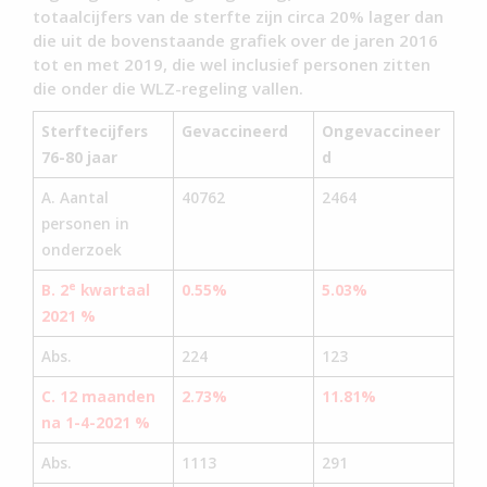
totaalcijfers van de sterfte zijn circa 20% lager dan
die uit de bovenstaande grafiek over de jaren 2016
tot en met 2019, die wel inclusief personen zitten
die onder die WLZ-regeling vallen.
Sterftecijfers
Gevaccineerd
Ongevaccineer
76-80 jaar
d
A. Aantal
40762
2464
personen in
onderzoek
e
B. 2
kwartaal
0.55%
5.03%
2021 %
Abs.
224
123
C. 12 maanden
2.73%
11.81%
na 1-4-2021 %
Abs.
1113
291