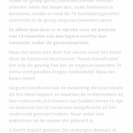
onder de groep gevaccineerden minder mensen
stierven. Maar dat kwam dus, zoals hierboven is
berekend, omdat er rond de 70 overlijdensgevallen
onterecht in de groep ongevaccineerden zaten.
En alleen daardoor is er sprake voor de periode
van 12 maanden van een lagere sterfte dan
verwacht onder de gevaccineerden.
Maar dat komt niet door het vaccin, maar het komt
door de hierboven beschreven “foute classificatie”.
Die ook als gevolg had dat
de ongevaccineerden
70
extra sterfgevallen kregen toebedeeld
: bijna een
kwart meer!
Nog een voorbeeld van de misleiding die voortvloeit
uit het Nivel rapport en waarvan de onderzoekers bij
hun onderzoek zich bewust van hadden horen te zijn
en daarvoor hetzij correcties aangebracht of het
onderzoek gestopt hebben. Maar zeker niet
publiceren op de manier die gebeurd is.
U heeft zojuist gelezen: De verborgen diamant in