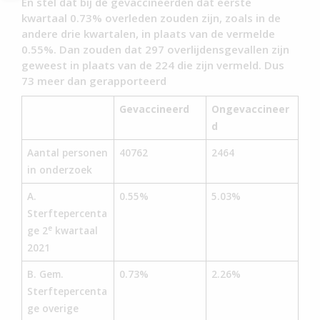
En stel dat bij de gevaccineerden dat eerste
kwartaal 0.73% overleden zouden zijn, zoals in de
andere drie kwartalen, in plaats van de vermelde
0.55%. Dan zouden dat 297 overlijdensgevallen zijn
geweest in plaats van de 224 die zijn vermeld. Dus
73 meer dan gerapporteerd
Gevaccineerd
Ongevaccineer
d
Aantal personen
40762
2464
in onderzoek
A.
0.55%
5.03%
Sterftepercenta
e
ge 2
kwartaal
2021
B. Gem.
0.73%
2.26%
Sterftepercenta
ge overige