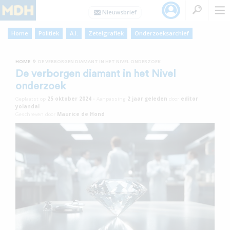
Home
Politiek
A.I.
Zetelgrafiek
Onderzoeksarchief
»
HOME
DE VERBORGEN DIAMANT IN HET NIVEL ONDERZOEK
De verborgen diamant in het Nivel
onderzoek
Geplaatst op
25 oktober 2024
•
Aanpassing
2 jaar
geleden
door
editor
yolandal
Geschreven door
Maurice de Hond