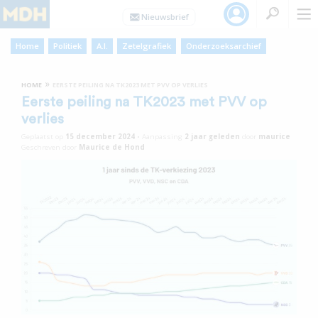
Home
Politiek
A.I.
Zetelgrafiek
Onderzoeksarchief
»
HOME
EERSTE PEILING NA TK2023 MET PVV OP VERLIES
Eerste peiling na TK2023 met PVV op
verlies
Geplaatst op
15 december 2024
•
Aanpassing
2 jaar
geleden
door
maurice
Geschreven door
Maurice de Hond