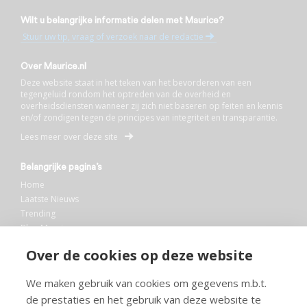
Wilt u belangrijke informatie delen met Maurice?
Stuur uw tip, vraag of verzoek naar de redactie
Over Maurice.nl
Deze website staat in het teken van het bevorderen van een
tegengeluid rondom het optreden van de overheid en
overheidsdiensten wanneer zij zich niet baseren op feiten en kennis
en/of zondigen tegen de principes van integriteit en transparantie.
Lees meer over deze site
Belangrijke pagina’s
Home
Laatste Nieuws
Trending
Blog Maurice
AI
Over de cookies op deze website
Bibliotheek
We maken gebruik van cookies om gegevens m.b.t.
Info en service
de prestaties en het gebruik van deze website te
FAQ