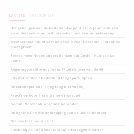
LAATSTE
CATEGORIEEN
Het geheugen van de Nederlandse politiek: 25 jaar peilingen
en onderzoek — nu te doorzoeken met één simpele vraag
Meerderheid houdt vast aan steun voor Oekraïne — maar de
kloof groeit
Steeds meer Nederlanders denken dat Covid-19 uit een lab
komt
Regeringscoalitie nog maar 47 zetels over van de 66
Stikstof verdeelt Nederland langs partijlijnen
De coronaperiode is nog lang niet voorbij
Fauci’s verhoor: het ultieme demasqué
Gemini Notebook: absolute aanrader
De Agatha Christie ontknoping van de lablek-doofpot
Nieuwe fase maurice.nl
Klacht bij de Raad voor Journalistiek tegen Maarten