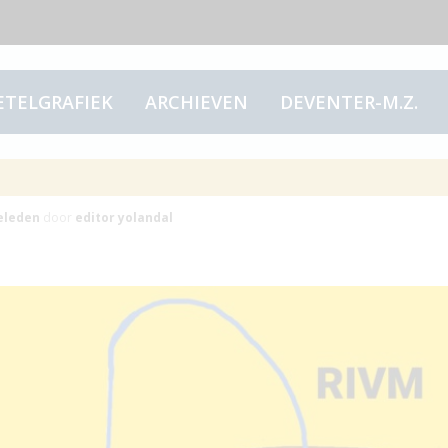
ETELGRAFIEK
ARCHIEVEN
DEVENTER-M.Z.
de oversterfte!
eleden
door
editor yolandal