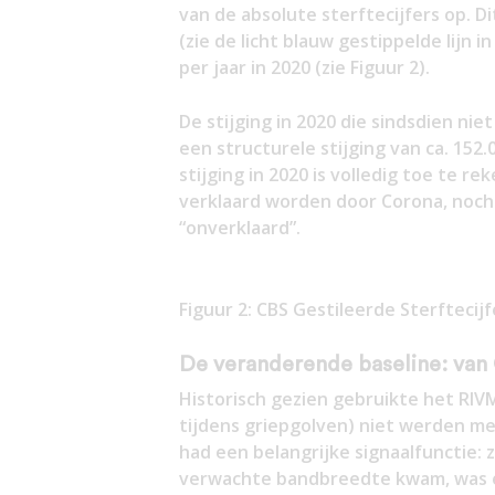
van de absolute sterftecijfers op. Di
(zie de licht blauw gestippelde lijn in
per jaar in 2020 (zie Figuur 2).
De stijging in 2020 die sindsdien ni
een structurele stijging van ca. 152.
stijging in 2020 is volledig toe te r
verklaard worden door Corona, noch 
“onverklaard”.
Figuur 2: CBS Gestileerde Sterfteci
De veranderende baseline: van
Historisch gezien gebruikte het RIV
tijdens griepgolven) niet werden m
had een belangrijke signaalfunctie:
verwachte bandbreedte kwam, was er