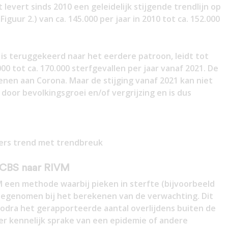
t levert sinds 2010 een geleidelijk stijgende trendlijn op
 Figuur 2.) van ca. 145.000 per jaar in 2010 tot ca. 152.000
et is teruggekeerd naar het eerdere patroon, leidt tot
000 tot ca. 170.000 sterfgevallen per jaar vanaf 2021. De
ekenen aan Corona. Maar de stijging vanaf 2021 kan niet
door bevolkingsgroei en/of vergrijzing en is dus
jfers trend met trendbreuk
 CBS naar RIVM
M een methode waarbij pieken in sterfte (bijvoorbeeld
eegenomen bij het berekenen van de verwachting. Dit
 zodra het gerapporteerde aantal overlijdens buiten de
 kennelijk sprake van een epidemie of andere