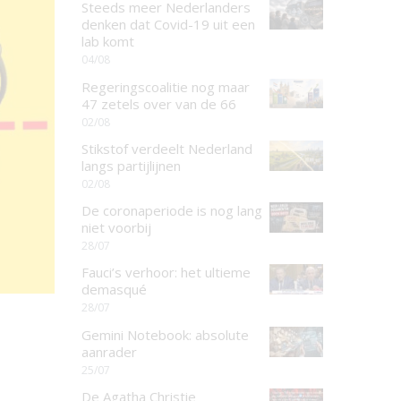
Steeds meer Nederlanders
denken dat Covid-19 uit een
lab komt
04/08
Regeringscoalitie nog maar
47 zetels over van de 66
02/08
Stikstof verdeelt Nederland
langs partijlijnen
02/08
De coronaperiode is nog lang
niet voorbij
28/07
Fauci’s verhoor: het ultieme
demasqué
28/07
Gemini Notebook: absolute
aanrader
25/07
De Agatha Christie