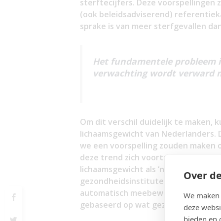
sterftecijfers. Deze voorspellingen 
(ook beleidsadviserend) referentiek
sprake is van meer sterfgevallen da
Het fundamentele probleem i
verwachting wordt verward 
Om dit verschil duidelijk te maken, 
lichaamsgewicht van Nederlanders. 
we een voorspelling zouden maken o
deze trend zich voortzet. Maar dat
lichaamsgewicht als ‘normaal’ of ‘
Over de
gezondheidsinstituten het concept ‘
automatisch meebeweegt met de feite
We maken g
gebaseerd op wat gezond is. En dat 
deze websi
bieden en 