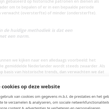
zijn gebaseerd op historische patronen en dienen als
ader om te bepalen of er in een bepaalde periode
n verwacht (oversterfte) of minder (ondersterfte).
n de huidige methodiek is dat een
met een norm.
kunnen we kijken naar een alledaags voorbeeld: het
De gemiddelde Nederlander wordt steeds zwaarder. Als
p basis van historische trends, dan verwachten we dat
 betekent niet dat een steeds hoger gemiddeld
wenselijk’ moet worden beschouwd. Daarom hanteren
 cookies op deze website
streefgewicht’ – een normatieve maatstaf die niet
lijke ontwikkeling. Je stelt een streefgewicht vast,
ebruik van cookies om gegevens m.b.t. de prestaties en het geb
2
is een BMI (body mass index) van maximaal 25 kg/m
.
te te verzamelen & analyseren, om sociale netwerkfunctionaliteit
onze content & advertenties te verbeteren en personaliseren.