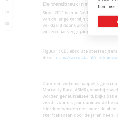
De trendbreuk in sterftecijfers
Kom meer 
Sinds 2021 is er in Nederland sprak
van de lange termijn trend vóór 2020
verklaard door Corona. En heeft de
wijzen naar vergrijzing (zie Figuur 1).
Figuur 1: CBS absolute sterftecijfers
Bron:
https://www.cbs.nl/nl-nl/nieu
Door een wetenschappelijk geaccep
Mortality Rate, ASMR), waarbij zowel
worden geneutraliseerd, blijkt dat e
wordt voor elk jaar opnieuw de bevol
Hierdoor worden niet meer de absol
sterftekansen door de jaren heen. H