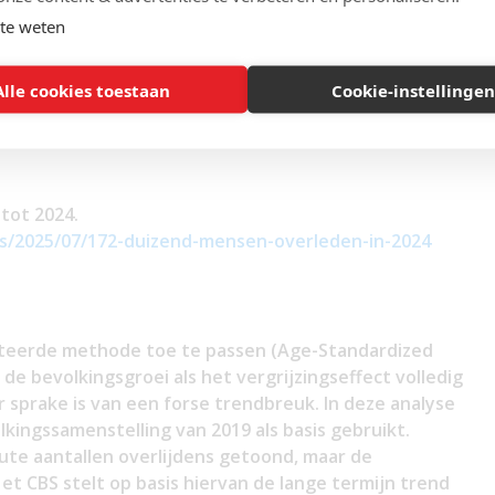
te weten
e van aanhoudende gestegen sterftecijfers die afwijken
. Het CBS heeft de plotselinge stijging in 2020
Alle cookies toestaan
Cookie-instellingen
 vanaf 2021 aanhoudende verhoging verklaard door te
 tot 2024.
ws/2025/07/172-duizend-mensen-overleden-in-2024
teerde methode toe te passen (Age-Standardized
 de bevolkingsgroei als het vergrijzingseffect volledig
r sprake is van een forse trendbreuk. In deze analyse
kingssamenstelling van 2019 als basis gebruikt.
ute aantallen overlijdens getoond, maar de
et CBS stelt op basis hiervan de lange termijn trend