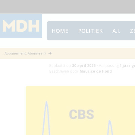
HOME
POLITIEK
A.I.
Z
RIVM maskeert 
Abonnement: Abonnee ()
Geplaatst op
30 april 2025
•
Aanpassing
1 jaar
g
Geschreven door
Maurice de Hond