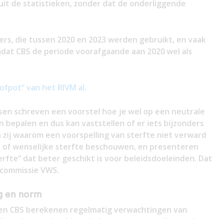
uit de statistieken, zonder dat de onderliggende
jfers, die tussen 2020 en 2023 werden gebruikt, en vaak
omdat CBS de periode voorafgaande aan 2020 wel als
ofpot” van het RIVM al
.
en schreven een voorstel hoe je wel op een neutrale
 bepalen en dus kan vaststellen of er iets bijzonders
en zij waarom een voorspelling van sterfte niet verward
 of wenselijke sterfte beschouwen, en presenteren
rfte” dat beter geschikt is voor beleidsdoeleinden. Dat
 commissie VWS.
g en norm
 en CBS berekenen regelmatig verwachtingen van