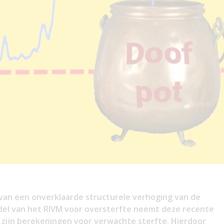
e van een onverklaarde structurele verhoging van de
odel van het RIVM voor oversterfte neemt deze recente
 zijn berekeningen voor verwachte sterfte. Hierdoor