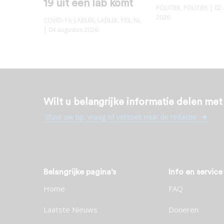
19 uit een lab komt
POLITIEK
,
POLITIEK
| 02 
2026
COVID-19
,
LABLEK
,
LABLEK
,
PEIL.NL
| 04 augustus 2026
Wilt u belangrijke informatie delen me
Stuur uw tip, vraag of verzoek naar de redactie
Belangrijke pagina’s
Info en service
Home
FAQ
Laatste Nieuws
Doneren