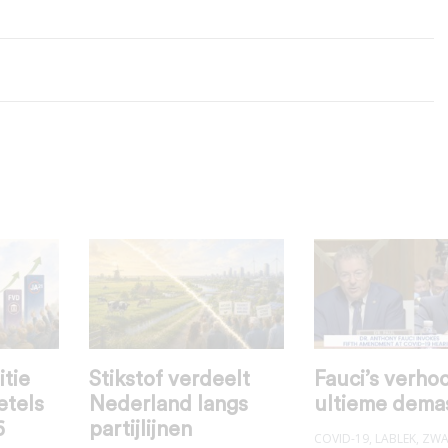
itie
Stikstof verdeelt
Fauci’s verhoo
etels
Nederland langs
ultieme dema
6
partijlijnen
COVID-19
,
LABLEK
,
ZWA