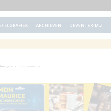
ETELGRAFIEK
ARCHIEVEN
DEVENTER-M.Z.
traties om zelf te
den
geleden
door
maurice