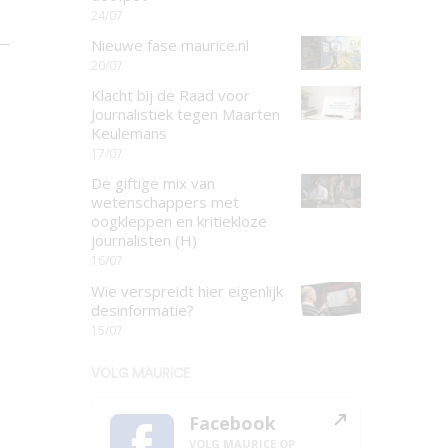
24/07
Nieuwe fase maurice.nl
20/07
Klacht bij de Raad voor
Journalistiek tegen Maarten
Keulemans
17/07
De giftige mix van
wetenschappers met
oogkleppen en kritiekloze
journalisten (H)
16/07
Wie verspreidt hier eigenlijk
desinformatie?
15/07
VOLG MAURICE
Facebook
VOLG MAURICE OP