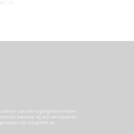
ONA
| 28
vorderen van een tegengeluid rondom
ensten wanneer zij zich niet baseren
rincipes van integriteit en