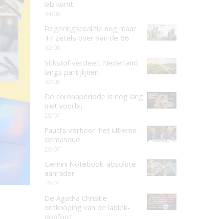
lab komt
04/08
Regeringscoalitie nog maar
47 zetels over van de 66
02/08
Stikstof verdeelt Nederland
langs partijlijnen
02/08
De coronaperiode is nog lang
niet voorbij
28/07
Fauci’s verhoor: het ultieme
demasqué
28/07
Gemini Notebook: absolute
aanrader
25/07
De Agatha Christie
ontknoping van de lablek-
doofpot