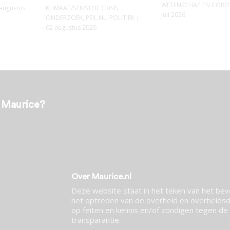
WETENSCHAP EN COR
augustus
KLIMAAT/STIKSTOF CRISIS
,
juli 2026
ONDERZOEK
,
PEIL.NL
,
POLITIEK
|
02 augustus 2026
t Maurice?
Over Maurice.nl
Deze website staat in het teken van het be
het optreden van de overheid en overheidsdi
op feiten en kennis en/of zondigen tegen de p
transparantie.