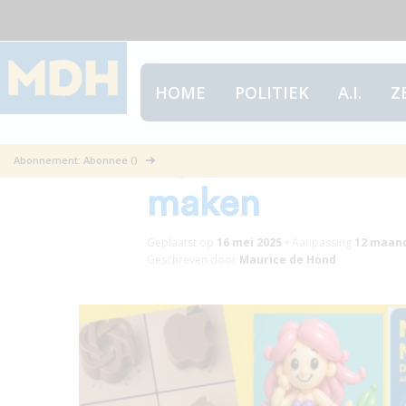
HOME
POLITIEK
A.I.
Z
Bijzondere illus
Abonnement: Abonnee ()
maken
Geplaatst op
16 mei 2025
•
Aanpassing
12 maan
Geschreven door
Maurice de Hond