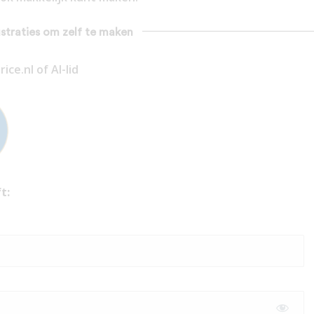
lustraties om zelf te maken
ce.nl of AI-lid
t: