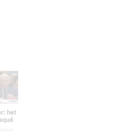
r: het
squé
RTBOEK