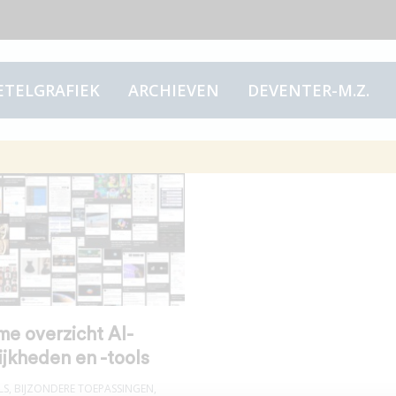
ETELGRAFIEK
ARCHIEVEN
DEVENTER-M.Z.
me overzicht AI-
jkheden en -tools
LS
,
BIJZONDERE TOEPASSINGEN
,