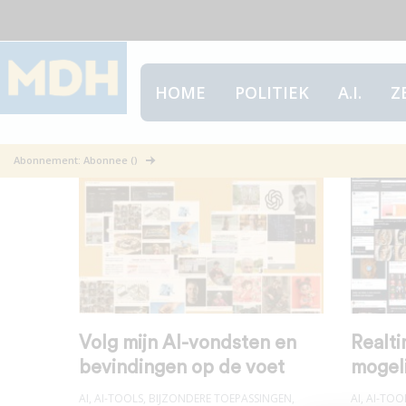
HOME
POLITIEK
A.I.
Z
Microsoft/Google/Apple
Abonnement: Abonnee ()
Volg mijn AI-vondsten en
Realti
bevindingen op de voet
mogeli
AI
,
AI-TOOLS
,
BIJZONDERE TOEPASSINGEN
,
AI
,
AI-TOO