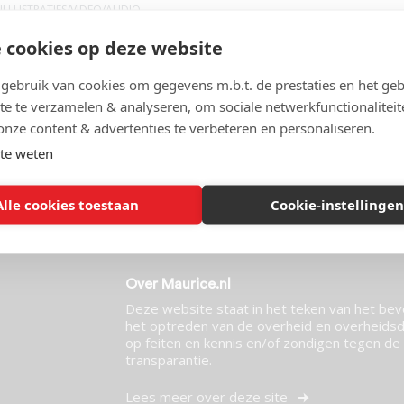
ILLUSTRATIES/VIDEO/AUDIO
,
T/GOOGLE/APPLE
| 02 januari 2025
 cookies op deze website
ebruik van cookies om gegevens m.b.t. de prestaties en het geb
te te verzamelen & analyseren, om sociale netwerkfunctionaliteit
onze content & advertenties te verbeteren en personaliseren.
te weten
t Maurice?
Alle cookies toestaan
Cookie-instellingen
Over Maurice.nl
Deze website staat in het teken van het be
het optreden van de overheid en overheidsdi
op feiten en kennis en/of zondigen tegen de p
transparantie.
Lees meer over deze site