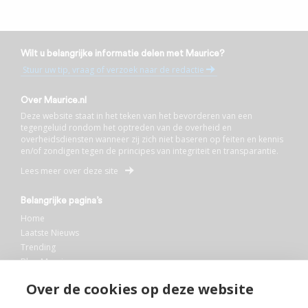
Wilt u belangrijke informatie delen met Maurice?
Stuur uw tip, vraag of verzoek naar de redactie
Over Maurice.nl
Deze website staat in het teken van het bevorderen van een
tegengeluid rondom het optreden van de overheid en
overheidsdiensten wanneer zij zich niet baseren op feiten en kennis
en/of zondigen tegen de principes van integriteit en transparantie.
Lees meer over deze site
Belangrijke pagina’s
Home
Laatste Nieuws
Trending
Blog Maurice
AI
Over de cookies op deze website
Bibliotheek