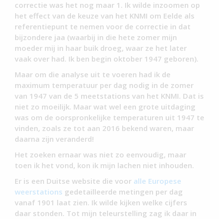
correctie was het nog maar 1. Ik wilde inzoomen op
het effect van de keuze van het KNMI om Eelde als
referentiepunt te nemen voor de correctie in dat
bijzondere jaa (waarbij in die hete zomer mijn
moeder mij in haar buik droeg, waar ze het later
vaak over had. Ik ben begin oktober 1947 geboren).
Maar om die analyse uit te voeren had ik de
maximum temperatuur per dag nodig in de zomer
van 1947 van de 5 meetstations van het KNMI. Dat is
niet zo moeilijk. Maar wat wel een grote uitdaging
was om de oorspronkelijke temperaturen uit 1947 te
vinden, zoals ze tot aan 2016 bekend waren, maar
daarna zijn veranderd!
Het zoeken ernaar was niet zo eenvoudig, maar
toen ik het vond, kon ik mijn lachen niet inhouden.
Er is een Duitse website die voor
alle Europese
weerstations
gedetailleerde metingen per dag
vanaf 1901 laat zien. Ik wilde kijken welke cijfers
daar stonden. Tot mijn teleurstelling zag ik daar in