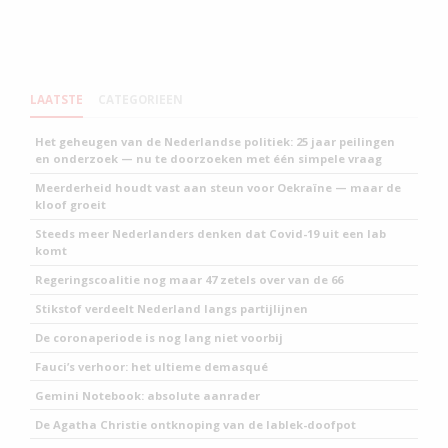
LAATSTE
CATEGORIEEN
Het geheugen van de Nederlandse politiek: 25 jaar peilingen
en onderzoek — nu te doorzoeken met één simpele vraag
Meerderheid houdt vast aan steun voor Oekraïne — maar de
kloof groeit
Steeds meer Nederlanders denken dat Covid-19 uit een lab
komt
Regeringscoalitie nog maar 47 zetels over van de 66
Stikstof verdeelt Nederland langs partijlijnen
De coronaperiode is nog lang niet voorbij
Fauci’s verhoor: het ultieme demasqué
Gemini Notebook: absolute aanrader
De Agatha Christie ontknoping van de lablek-doofpot