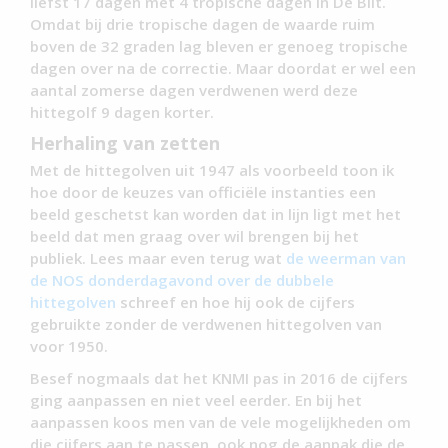
liefst 17 dagen met 4 tropische dagen in De Bilt.
Omdat bij drie tropische dagen de waarde ruim
boven de 32 graden lag bleven er genoeg tropische
dagen over na de correctie. Maar doordat er wel een
aantal zomerse dagen verdwenen werd deze
hittegolf 9 dagen korter.
Herhaling van zetten
Met de hittegolven uit 1947 als voorbeeld toon ik
hoe door de keuzes van officiële instanties een
beeld geschetst kan worden dat in lijn ligt met het
beeld dat men graag over wil brengen bij het
publiek. Lees maar even terug wat
de weerman van
de NOS donderdagavond over de dubbele
hittegolven
schreef en hoe hij ook de cijfers
gebruikte zonder de verdwenen hittegolven van
voor 1950.
Besef nogmaals dat het KNMI pas in 2016 de cijfers
ging aanpassen en niet veel eerder. En bij het
aanpassen koos men van de vele mogelijkheden om
die cijfers aan te passen ook nog de aanpak die de