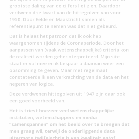
grootste daling van de cijfers liet zien. Daardoor
verdween drie kwart van de hittegolven van voor
1950. Door Eelde en Maastricht samen als
referentiepunt te nemen was dat niet gebeurd.
Dat is helaas het patroon dat ik ook heb
waargenomen tijdens de Coronaperiode. Door het
aanpassen van (vaak wetenschappelijke) criteria kon
de realiteit worden geherinterpreteerd. Mijn site
staat er vol mee en ik bespaar u daarvan weer een
opsomming te geven. Maar met regelmaat
constateerde ik een verkrachting van de data en het
negeren van logica.
Deze verdwenen hittegolven uit 1947 zijn daar ook
een goed voorbeeld van.
Het is triest hoezeer veel wetenschappelijke
instituten, wetenschappers en media
“samenspannen” om het beeld over te brengen dat
men graag wil, terwijl de onderliggende data
uitermate twijfelachtig is van kwaliteit en/of