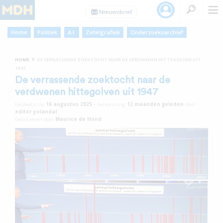
Home
Politiek
A.I.
Zetelgrafiek
Onderzoeksarchief
»
HOME
DE VERRASSENDE ZOEKTOCHT NAAR DE VERDWENEN HITTEGOLVEN UIT
1947
De verrassende zoektocht naar de
verdwenen hittegolven uit 1947
Geplaatst op
16 augustus 2025
•
Aanpassing
12 maanden
geleden
door
editor yolandal
Geschreven door
Maurice de Hond