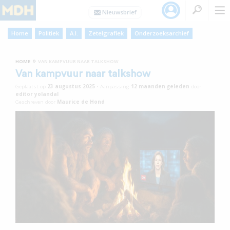
Home
Politiek
A.I.
Zetelgrafiek
Onderzoeksarchief
»
HOME
VAN KAMPVUUR NAAR TALKSHOW
Van kampvuur naar talkshow
Geplaatst op
23 augustus 2025
•
Aanpassing
12 maanden
geleden
door
editor yolandal
Geschreven door
Maurice de Hond