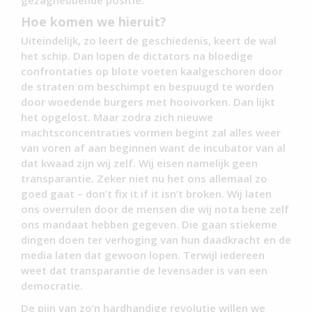
Hoe komen we hieruit?
Uiteindelijk, zo leert de geschiedenis, keert de wal
het schip. Dan lopen de dictators na bloedige
confrontaties op blote voeten kaalgeschoren door
de straten om beschimpt en bespuugd te worden
door woedende burgers met hooivorken. Dan lijkt
het opgelost. Maar zodra zich nieuwe
machtsconcentraties vormen begint zal alles weer
van voren af aan beginnen want de incubator van al
dat kwaad zijn wij zelf. Wij eisen namelijk geen
transparantie. Zeker niet nu het ons allemaal zo
goed gaat – don’t fix it if it isn’t broken. Wij laten
ons overrulen door de mensen die wij nota bene zelf
ons mandaat hebben gegeven. Die gaan stiekeme
dingen doen ter verhoging van hun daadkracht en de
media laten dat gewoon lopen. Terwijl iedereen
weet dat transparantie de levensader is van een
democratie.
De pijn van zo’n hardhandige revolutie willen we