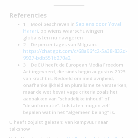
Referenties
Sapiens door Yoval
1 Mooi beschreven in
Harari
, op wiens waarschuwingen
globalisten nu navigeren
2 De percentages van Milgram:
https://
chatgpt
.com/c/68a96fc2-5a38-832d-
9927-bdb551b270a2
3 De EU heeft de European Media Freedom
Act ingevoerd, die sinds begin augustus 2025
van kracht is. Bedoeld om mediavrijheid,
onafhankelijkheid en pluralisme te versterken,
maar de wet bevat vage criteria zoals het
aanpakken van “schadelijke inhoud” of
“desinformatie”. Lidstaten mogen zelf
bepalen wat in het “algemeen belang” is.
U heeft zojuist gelezen: Van kampvuur naar
talkshow