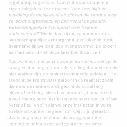
regelmatig tegenkom. Laat ik die eens naar mijn
eigen vakgebied toe draaien:
“Hoe lang blijft de
bevolking de media-realiteit slikken die continu over
ze wordt uitgestrooid, en dan vooral de pseudo-
wetenschappelijke krompraat over heikele
onderwerpen?”
Mede dankzij mijn communicatie­
wetenschappelijke achtergrond (denk ik) heb ik mij
daar namelijk wel een idee over gevormd. De expert
aan het woord – en deze keer ben ik dat zelf.
Dus wanneer mensen nou eens wakker worden, is de
vraag en dan begin ik met de stelling dat mensen die
niet wakker zijn, de mainstream media geloven: “Het
stond in de krant!”. Dat geloof in de realiteit zoals
die door de media wordt geschilderd, zal lang
blijven, heel lang. Misschien voor altijd maar in elk
geval zolang onze instincten ons besturen. En of we
beter af zullen zijn als we onze instincten in verre
toekomst kunnen negeren (of kwijt zijn geraakt),
dat is nog maar helemaal de vraag, want die
instincten hebben ons wel gebracht tot onze