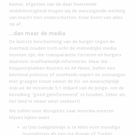
Kamer. Afgezien van de daar heersende
middelmatigheid mogen wij de aanzuigende werking
van macht niet onderschatten. Daar komt van alles
op af.
…dan maar de media
De laatste bescherming van de burger tegen de
overheid zouden toch echt de invloedrijke media
moeten zijn, die transparantie forceren en burgers
daarover onafhankelijk informeren. Maar die
knippen/plakken Reuters en AP News, bellen een
bevriend politicus of overheids-expert en ontvangen
met graagte steun vanuit de EU -en waarschijnlijk
ook uit de missende 5,1 miljard van de Jonge- om de
bevolking “goed geïnformeerd” te houden. Zeker als
het land in zwaar weer verkeert!
We zullen voor disrupties naar Amerika moeten
blijven kijken want
a) Ons taalgebiedje is te klein voor moedige
journalisten als een Joe Rogan of Tucker