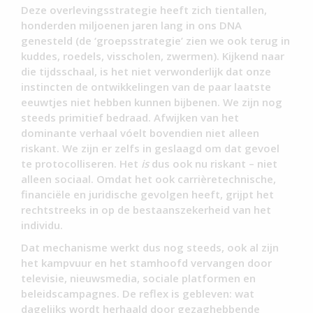
Deze overlevingsstrategie heeft zich tientallen,
honderden miljoenen jaren lang in ons DNA
genesteld (de ‘groepsstrategie’ zien we ook terug in
kuddes, roedels, visscholen, zwermen). Kijkend naar
die tijdsschaal, is het niet verwonderlijk dat onze
instincten de ontwikkelingen van de paar laatste
eeuwtjes niet hebben kunnen bijbenen. We zijn nog
steeds primitief bedraad. Afwijken van het
dominante verhaal vóelt bovendien niet alleen
riskant. We zijn er zelfs in geslaagd om dat gevoel
te protocolliseren. Het
is
dus ook nu riskant – niet
alleen sociaal. Omdat het ook carrièretechnische,
financiële en juridische gevolgen heeft, grijpt het
rechtstreeks in op de bestaanszekerheid van het
individu.
Dat mechanisme werkt dus nog steeds, ook al zijn
het kampvuur en het stamhoofd vervangen door
televisie, nieuwsmedia, sociale platformen en
beleidscampagnes. De reflex is gebleven: wat
dagelijks wordt herhaald door gezaghebbende