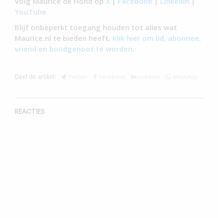
Volg Maurice de Hond op
X
|
Facebook
|
LinkedIn
|
YouTube
Blijf onbeperkt toegang houden tot alles wat
Maurice.nl te bieden heeft.
Klik hier om lid, abonnee,
vriend en bondgenoot te worden.
Deel dit artikel:
Twitter
Facebook
Linkedin
WhatsApp
REACTIES