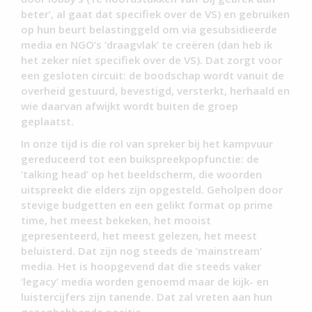
beter’, al gaat dat specifiek over de VS) en gebruiken
op hun beurt belastinggeld om via gesubsidieerde
media en NGO’s ‘draagvlak’ te creëren (dan heb ik
het zeker níet specifiek over de VS). Dat zorgt voor
een gesloten circuit: de boodschap wordt vanuit de
overheid gestuurd, bevestigd, versterkt, herhaald en
wie daarvan afwijkt wordt buiten de groep
geplaatst.
In onze tijd is die rol van spreker bij het kampvuur
gereduceerd tot een buikspreekpopfunctie: de
‘talking head’ op het beeldscherm, die woorden
uitspreekt die elders zijn opgesteld. Geholpen door
stevige budgetten en een gelikt format op prime
time, het meest bekeken, het mooist
gepresenteerd, het meest gelezen, het meest
beluisterd. Dat zijn nog steeds de ‘mainstream’
media. Het is hoopgevend dat die steeds vaker
‘legacy’ media worden genoemd maar de kijk- en
luistercijfers zijn tanende. Dat zal vreten aan hun
gezaghebbende positie.