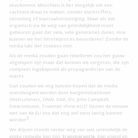
voorkomen. Misschien is het mogelijk om een
zachtere draai te maken, zonder slachtoffers,
vernieling of kapitaalvernietiging. Maar als dat
organisch via de weg van geleidelijkheid moet
gebeuren gaat dat vele, vele generaties duren. Hoe
kunnen we het herstelproces bevorderen? Zonder de
media lukt dat sowieso niet.
Als de media zouden gaan rebelleren zou het gauw
afgelopen zijn maar dat kunnen we vergeten, die zijn
compleet ingekapseld als propagandisten van de
macht.
Dan zouden we nog kunnen hopen dat de media
overvleugeld worden door burgerinitiatieven
(Weltschmerz, DNW, DAK, GV, John Campbell,
Dwarsnieuws, Trueman show etc)? Gezien de nieuwe
wet van de EU zou dat nog wel eens lastig kunnen
3
worden
.
We drijven steeds verder weg van wat uiteindelijk de
enige remedie kan zijn:
transparantie
. Kan vriend en