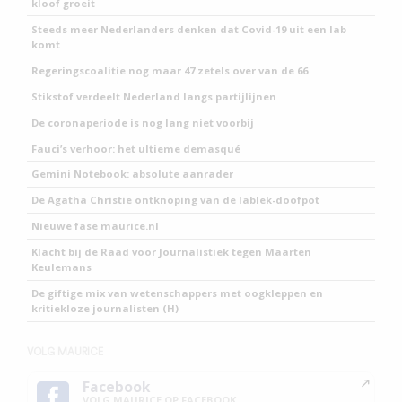
kloof groeit
Steeds meer Nederlanders denken dat Covid-19 uit een lab
komt
Regeringscoalitie nog maar 47 zetels over van de 66
Stikstof verdeelt Nederland langs partijlijnen
De coronaperiode is nog lang niet voorbij
Fauci’s verhoor: het ultieme demasqué
Gemini Notebook: absolute aanrader
De Agatha Christie ontknoping van de lablek-doofpot
Nieuwe fase maurice.nl
Klacht bij de Raad voor Journalistiek tegen Maarten
Keulemans
De giftige mix van wetenschappers met oogkleppen en
kritiekloze journalisten (H)
VOLG MAURICE
Facebook
VOLG MAURICE OP FACEBOOK