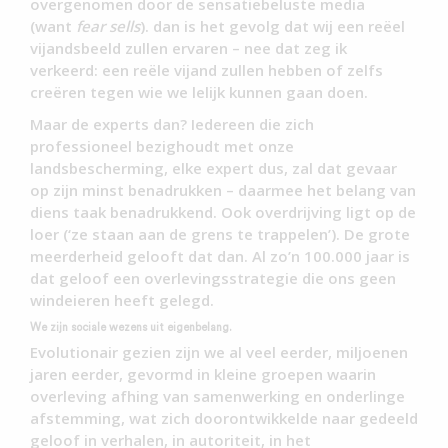
overgenomen door de sensatiebeluste media
(want
fear sells
). dan is het gevolg dat wij een reëel
vijandsbeeld zullen ervaren – nee dat zeg ik
verkeerd: een reële vijand zullen hebben of zelfs
creëren tegen wie we lelijk kunnen gaan doen.
Maar de experts dan? Iedereen die zich
professioneel bezighoudt met onze
landsbescherming, elke expert dus, zal dat gevaar
op zijn minst benadrukken – daarmee het belang van
diens taak benadrukkend. Ook overdrijving ligt op de
loer (‘ze staan aan de grens te trappelen’). De grote
meerderheid gelooft dat dan. Al zo’n 100.000 jaar is
dat geloof een overlevingsstrategie die ons geen
windeieren heeft gelegd.
We zijn sociale wezens uit eigenbelang.
Evolutionair gezien zijn we al veel eerder, miljoenen
jaren eerder, gevormd in kleine groepen waarin
overleving afhing van samenwerking en onderlinge
afstemming, wat zich doorontwikkelde naar gedeeld
geloof in verhalen, in autoriteit, in het