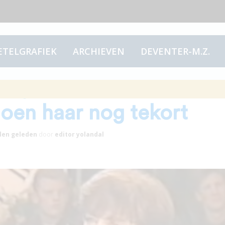
ETELGRAFIEK
ARCHIEVEN
DEVENTER-M.Z.
nja Barend: alle
doen haar nog tekort
den
geleden
door
editor yolandal