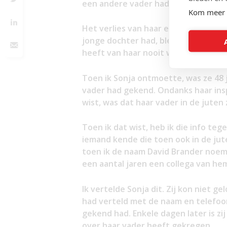
een andere vader had.
Kom meer 
Het verlies van haar eerste man en 
jonge dochter had, bleek een traum
heeft van haar nooit wat vernomen 
Toen ik Sonja ontmoette, was ze 48 
vader had gekend. Ondanks haar ins
wist, was dat haar vader in de jute
Toen ik dat wist, heb ik die info te
iemand kende die toen ook in de ju
toen ik de naam David Brander noemd
een aantal jaren een collega van he
Ik vertelde Sonja dit. Zij kon niet g
had verteld met de naam en telefo
gekend had. Enkele dagen later is zi
over haar vader heeft gekregen.