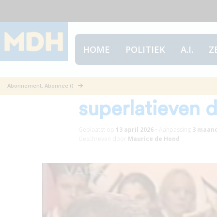
HOME
POLITIEK
A.I.
Z
In memoriam So
Abonnement: Abonnee ()
superlatieven 
Geplaatst op
13 april 2026
•
Aanpassing
3 maan
Geschreven door
Maurice de Hond