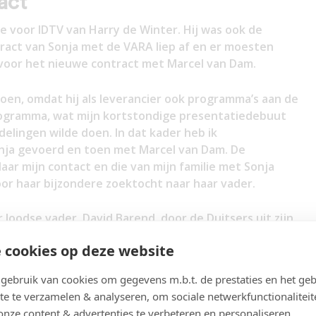
act
dje voor IDTV van Harry de Winter. Hij was ook de
ract van Sonja met de VARA liep af en er moesten
oor het nieuwe contract met Marcel van Dam.
doen, omdat hij als leverancier ook programma’s aan de
rogramma, wat mijn kortstondige presentatiedebuut
delingen wilde doen. In dat kader heb ik
ja gevoerd en toen met Marcel van Dam. De
ar mijn contact en die van mijn familie met Sonja
or haar bijzondere zoektocht naar haar vader.
 Joodse vader, David Barend, door de Duitsers uit zijn
n een concentratiekamp vermoord.
 cookies op deze website
t tot haar 10e niet dat haar pleegvader niet haar
ebruik van cookies om gegevens m.b.t. de prestaties en het geb
 verjaardagskalender van een vriendin van haar
te te verzamelen & analyseren, om sociale netwerkfunctionaliteit
edag) Sonja Barend zag staan kwam ze erachter dat zij
onze content & advertenties te verbeteren en personaliseren.