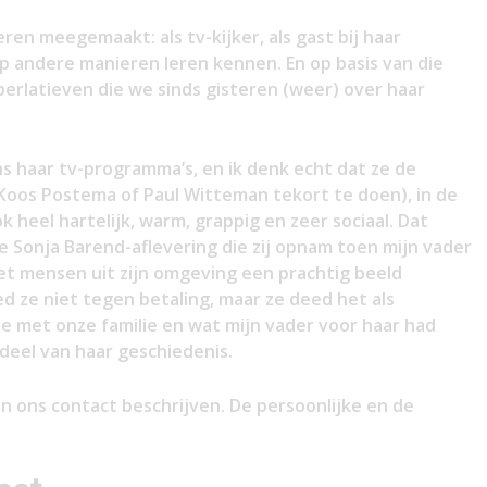
ren meegemaakt: als tv-kijker, als gast bij haar
p andere manieren leren kennen. En op basis van die
perlatieven die we sinds gisteren (weer) over haar
dens haar tv-programma’s, en ik denk echt dat ze de
Koos Postema of Paul Witteman tekort te doen), in de
 heel hartelijk, warm, grappig en zeer sociaal. Dat
le Sonja Barend-aflevering die zij opnam toen mijn vader
met mensen uit zijn omgeving een prachtig beeld
d ze niet tegen betaling, maar ze deed het als
ie met onze familie en wat mijn vader voor haar had
deel van haar geschiedenis.
an ons contact beschrijven. De persoonlijke en de