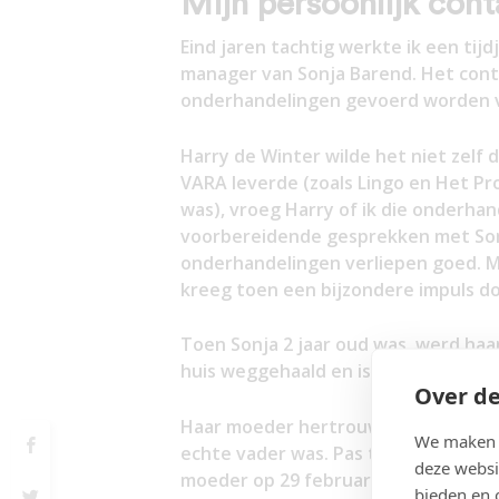
Mijn persoonlijk cont
Eind jaren tachtig werkte ik een tij
manager van Sonja Barend. Het cont
onderhandelingen gevoerd worden v
Harry de Winter wilde het niet zelf 
VARA leverde (zoals Lingo en Het P
was), vroeg Harry of ik die onderhan
voorbereidende gesprekken met Son
onderhandelingen verliepen goed. Ma
kreeg toen een bijzondere impuls do
Toen Sonja 2 jaar oud was, werd haar
huis weggehaald en is vervolgens i
Over de
Haar moeder hertrouwde en Sonja wis
We maken g
echte vader was. Pas toen ze op een
deze websi
moeder op 29 februari (haar geboort
bieden en 