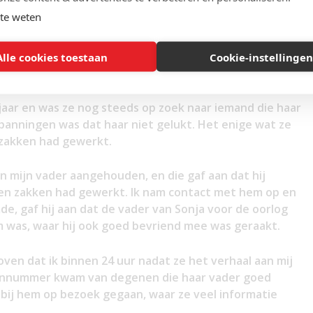
te weten
de wijze waarop dat gebeurd was, terwijl ze een heel
atisch effect te hebben gehad op haar moeder en Sonja
Alle cookies toestaan
Cookie-instellingen
over haar vader.
jaar en was ze nog steeds op zoek naar iemand die haar
panningen was dat haar niet gelukt. Het enige wat ze
n zakken had gewerkt.
gen mijn vader aangehouden, en die gaf aan dat hij
ten zakken had gewerkt. Ik nam contact met hem op en
e, gaf hij aan dat de vader van Sonja voor de oorlog
m was, waar hij ook goed bevriend mee was geraakt.
eloven dat ik binnen 24 uur nadat ze het verhaal aan mij
onnummer kwam van degenen die haar vader goed
j bij hem op bezoek gegaan, waar ze veel informatie