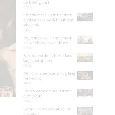
de kloof groeit
07/08
Steeds meer Nederlanders
denken dat Covid-19 uit een
lab komt
04/08
Regeringscoalitie nog maar
47 zetels over van de 66
02/08
Stikstof verdeelt Nederland
langs partijlijnen
02/08
De coronaperiode is nog lang
niet voorbij
28/07
Fauci’s verhoor: het ultieme
demasqué
28/07
Gemini Notebook: absolute
aanrader