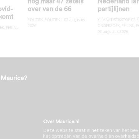
nog maar 47 zetels
Nederland la
ovid-
over van de 66
partijlijnen
 komt
POLITIEK
,
POLITIEK
| 02 augustus
KLIMAAT/STIKSTOF CRIS
2026
ONDERZOEK
,
PEIL.NL
,
P
EK
,
PEIL.NL
02 augustus 2026
t Maurice?
Over Maurice.nl
Deze website staat in het teken van het be
het optreden van de overheid en overheidsdi