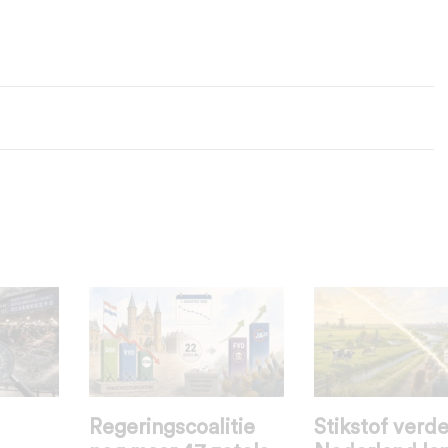
Regeringscoalitie
Stikstof verde