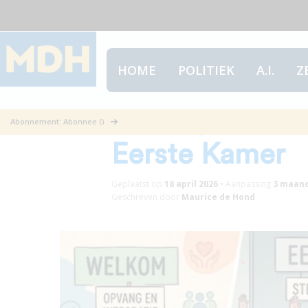
HOME
POLITIEK
A.I.
Z
Meningen over
Abonnement: Abonnee ()
Eerste Kamer
Geplaatst op
18 april 2026
•
Aanpassing
3 maan
Geschreven door
Maurice de Hond