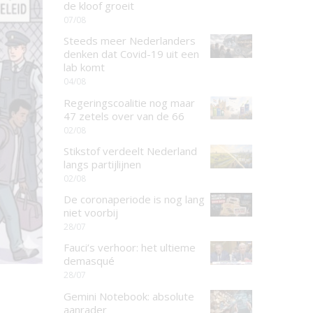
de kloof groeit
07/08
Steeds meer Nederlanders
denken dat Covid-19 uit een
lab komt
04/08
Regeringscoalitie nog maar
47 zetels over van de 66
02/08
Stikstof verdeelt Nederland
langs partijlijnen
02/08
De coronaperiode is nog lang
niet voorbij
28/07
Fauci’s verhoor: het ultieme
demasqué
28/07
Gemini Notebook: absolute
aanrader