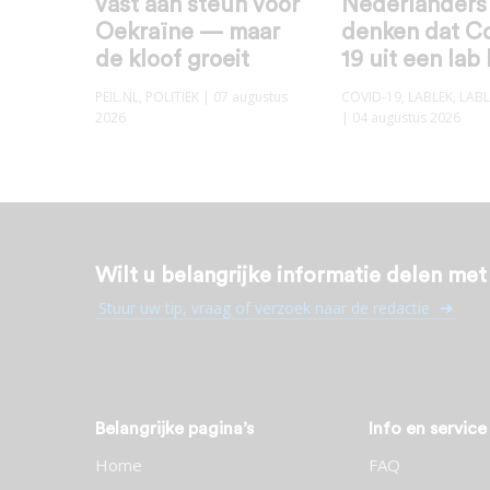
vast aan steun voor
Nederlanders
Oekraïne — maar
denken dat C
de kloof groeit
19 uit een lab
PEIL.NL
,
POLITIEK
| 07 augustus
COVID-19
,
LABLEK
,
LABL
2026
| 04 augustus 2026
Wilt u belangrijke informatie delen me
Stuur uw tip, vraag of verzoek naar de redactie
Belangrijke pagina’s
Info en service
Home
FAQ