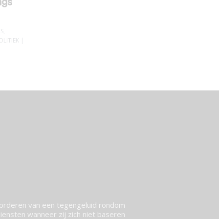
ngs
IS
,
OLITIEK
|
vorderen van een tegengeluid rondom
ensten wanneer zij zich niet baseren