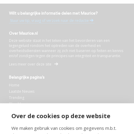
Wilt u belangrijke informatie delen met Maurice?
Stuur uw tip, vraag of verzoek naar de redactie
Over Maurice.nl
Deze website staat in het teken van het bevorderen van een
tegengeluid rondom het optreden van de overheid en
overheidsdiensten wanneer zij zich niet baseren op feiten en kennis
en/of zondigen tegen de principes van integriteit en transparantie.
Lees meer over deze site
Belangrijke pagina’s
Home
Laatste Nieuws
Trending
Blog Maurice
AI
Over de cookies op deze website
Bibliotheek
We maken gebruik van cookies om gegevens m.b.t.
Info en service