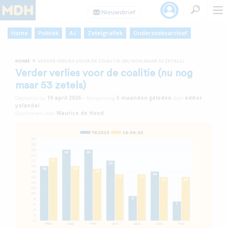
Home
Politiek
A.I.
Zetelgrafiek
Onderzoeksarchief
»
HOME
VERDER VERLIES VOOR DE COALITIE (NU NOG MAAR 53 ZETELS)
Verder verlies voor de coalitie (nu nog
maar 53 zetels)
Geplaatst op
19 april 2026
•
Aanpassing
3 maanden
geleden
door
editor
yolandal
Geschreven door
Maurice de Hond