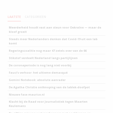
LAATSTE
CATEGORIEEN
Meerderheid houdt vast aan steun voor Oekraïne — maar de
kloof groeit
Steeds meer Nederlanders denken dat Covid-19 uit een lab
komt
Regeringscoalitie nog maar 47 zetels over van de 66
Stikstof verdeelt Nederland langs partijlijnen
De coronaperiode is nog lang niet voorbij
Fauci’s verhoor: het ultieme demasqué
Gemini Notebook: absolute aanrader
De Agatha Christie ontknoping van de lablek-doofpot
Nieuwe fase maurice.nl
Klacht bij de Raad voor Journalistiek tegen Maarten
Keulemans