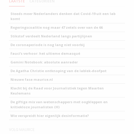
LAATSTE
CATEGORIEEN
Steeds meer Nederlanders denken dat Covid-19 uit een lab
komt
Regeringscoalitie nog maar 47 zetels over van de 66
Stikstof verdeelt Nederland langs partijlijnen
De coronaperiode is nog lang niet voorbij
Fauci’s verhoor: het ultieme demasqué
Gemini Notebook: absolute aanrader
De Agatha Christie ontknoping van de lablek-doofpot
Nieuwe fase maurice.nl
Klacht bij de Raad voor Journalistiek tegen Maarten
Keulemans
De giftige mix van wetenschappers met oogkleppen en
kritiekloze journalisten (H)
Wie verspreidt hier eigenlijk desinformatie?
VOLG MAURICE