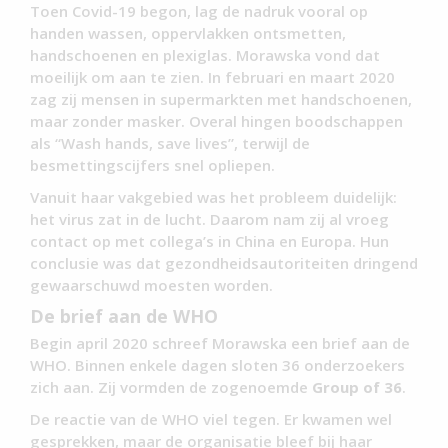
Toen Covid-19 begon, lag de nadruk vooral op
handen wassen, oppervlakken ontsmetten,
handschoenen en plexiglas. Morawska vond dat
moeilijk om aan te zien. In februari en maart 2020
zag zij mensen in supermarkten met handschoenen,
maar zonder masker. Overal hingen boodschappen
als “Wash hands, save lives”, terwijl de
besmettingscijfers snel opliepen.
Vanuit haar vakgebied was het probleem duidelijk:
het virus zat in de lucht. Daarom nam zij al vroeg
contact op met collega’s in China en Europa. Hun
conclusie was dat gezondheidsautoriteiten dringend
gewaarschuwd moesten worden.
De brief aan de WHO
Begin april 2020 schreef Morawska een brief aan de
WHO. Binnen enkele dagen sloten 36 onderzoekers
zich aan. Zij vormden de zogenoemde
Group of 36
.
De reactie van de WHO viel tegen. Er kwamen wel
gesprekken, maar de organisatie bleef bij haar