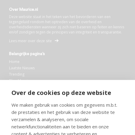
Over Maurice.nl
Deze website staat in het teken van het bevorderen van een
tegengeluid rondom het optreden van de overheid en
overheidsdiensten wanneer zij zich niet baseren op feiten en kennis
en/of zondigen tegen de principes van integriteit en transparantie.
Lees meer over deze site
Belangrijke pagina’s
Home
Laatste Nieuws
Trending
Blog Maurice
AI
Over de cookies op deze website
Bibliotheek
We maken gebruik van cookies om gegevens m.b.t.
Info en service
de prestaties en het gebruik van deze website te
FAQ
verzamelen & analyseren, om sociale
Doneren
netwerkfunctionaliteiten aan te bieden en onze
Privacy
content & advertenties te verbeteren en
Voorwaarden