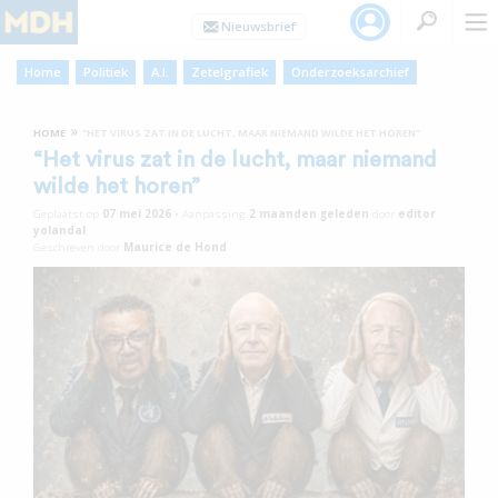
Home
Politiek
A.I.
Zetelgrafiek
Onderzoeksarchief
»
HOME
“HET VIRUS ZAT IN DE LUCHT, MAAR NIEMAND WILDE HET HOREN”
“Het virus zat in de lucht, maar niemand
wilde het horen”
Geplaatst op
07 mei 2026
•
Aanpassing
2 maanden
geleden
door
editor
yolandal
Geschreven door
Maurice de Hond