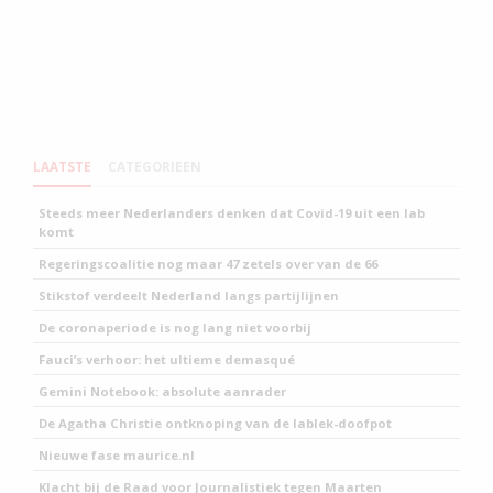
LAATSTE
CATEGORIEEN
Steeds meer Nederlanders denken dat Covid-19 uit een lab
komt
Regeringscoalitie nog maar 47 zetels over van de 66
Stikstof verdeelt Nederland langs partijlijnen
De coronaperiode is nog lang niet voorbij
Fauci’s verhoor: het ultieme demasqué
Gemini Notebook: absolute aanrader
De Agatha Christie ontknoping van de lablek-doofpot
Nieuwe fase maurice.nl
Klacht bij de Raad voor Journalistiek tegen Maarten