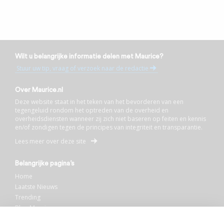
Wilt u belangrijke informatie delen met Maurice?
Stuur uw tip, vraag of verzoek naar de redactie
Over Maurice.nl
Deze website staat in het teken van het bevorderen van een
tegengeluid rondom het optreden van de overheid en
overheidsdiensten wanneer zij zich niet baseren op feiten en kennis
en/of zondigen tegen de principes van integriteit en transparantie.
Lees meer over deze site
Belangrijke pagina’s
Home
Laatste Nieuws
Trending
Blog Maurice
AI