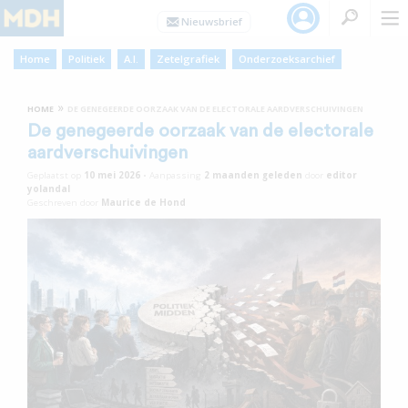
Home
Politiek
A.I.
Zetelgrafiek
Onderzoeksarchief
»
HOME
DE GENEGEERDE OORZAAK VAN DE ELECTORALE AARDVERSCHUIVINGEN
De genegeerde oorzaak van de electorale
aardverschuivingen
Geplaatst op
10 mei 2026
•
Aanpassing
2 maanden
geleden
door
editor
yolandal
Geschreven door
Maurice de Hond