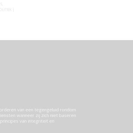
IS
,
OLITIEK
|
vorderen van een tegengeluid rondom
ensten wanneer zij zich niet baseren
rincipes van integriteit en