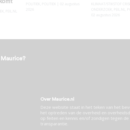
 komt
POLITIEK
,
POLITIEK
| 02 augustus
KLIMAAT/STIKSTOF CRIS
2026
ONDERZOEK
,
PEIL.NL
,
P
EK
,
PEIL.NL
02 augustus 2026
t Maurice?
Over Maurice.nl
Deze website staat in het teken van het be
het optreden van de overheid en overheidsdi
op feiten en kennis en/of zondigen tegen de p
transparantie.