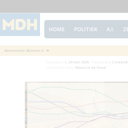
HOME
POLITIEK
A.I.
Z
Electoraal klui
Abonnement: Abonnee ()
Geplaatst op
24 mei 2026
•
Aanpassing
2 maand
Geschreven door
Maurice de Hond