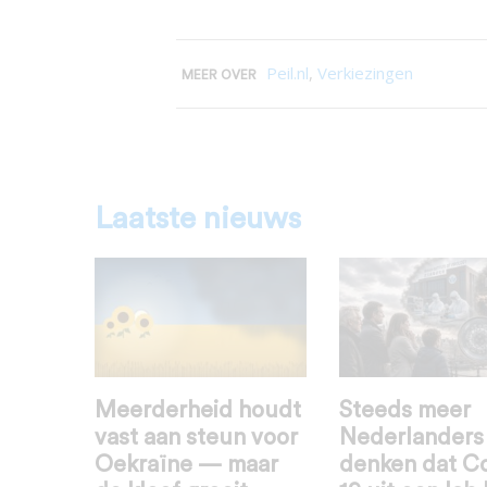
Peil.nl
,
Verkiezingen
MEER OVER
Laatste nieuws
Meerderheid houdt
Steeds meer
vast aan steun voor
Nederlanders
Oekraïne — maar
denken dat C