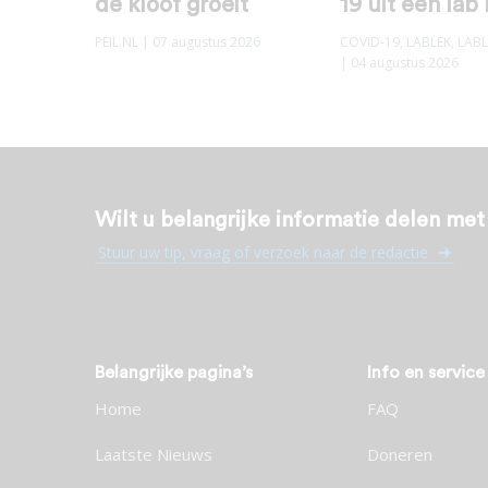
de kloof groeit
19 uit een lab
PEIL.NL
| 07 augustus 2026
COVID-19
,
LABLEK
,
LABL
| 04 augustus 2026
Wilt u belangrijke informatie delen me
Stuur uw tip, vraag of verzoek naar de redactie
Belangrijke pagina’s
Info en service
Home
FAQ
Laatste Nieuws
Doneren