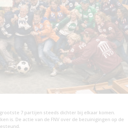
 grootste 7 partijen steeds dichter bij elkaar komen.
inigingen op de
gesteund.