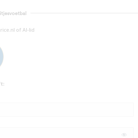
uitjesvoetbal
ce.nl of AI-lid
t: