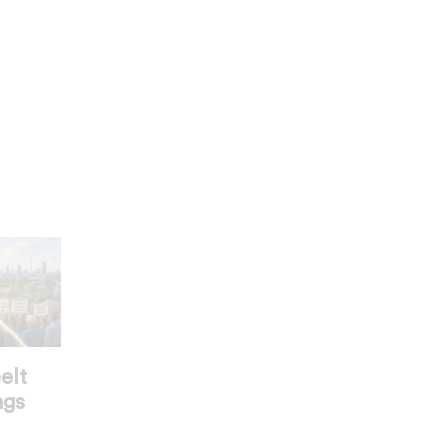
elt
ngs