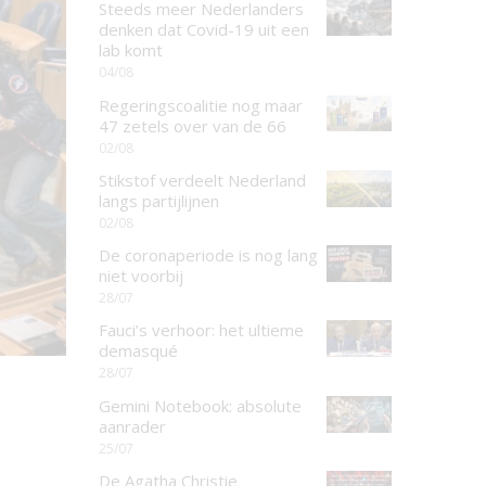
Steeds meer Nederlanders
denken dat Covid-19 uit een
lab komt
04/08
Regeringscoalitie nog maar
47 zetels over van de 66
02/08
Stikstof verdeelt Nederland
langs partijlijnen
02/08
De coronaperiode is nog lang
niet voorbij
28/07
Fauci’s verhoor: het ultieme
demasqué
28/07
Gemini Notebook: absolute
aanrader
25/07
De Agatha Christie