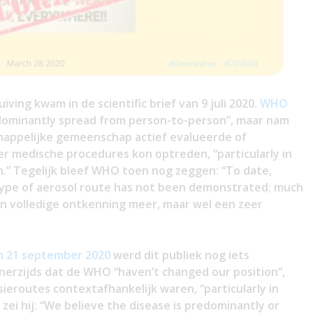
ving kwam in de scientific brief van 9 juli 2020.
WHO
ominantly spread from person-to-person”, maar nam
appelijke gemeenschap actief evalueerde of
er medische procedures kon optreden, “particularly in
n.” Tegelijk bleef WHO toen nog zeggen: “To date,
 type of aerosol route has not been demonstrated; much
en volledige ontkenning meer, maar wel een zeer
n 21 september 2020
werd dit publiek nog iets
enerzijds dat de WHO “haven’t changed our position”,
ieroutes contextafhankelijk waren, “particularly in
 zei hij: “We believe the disease is predominantly or