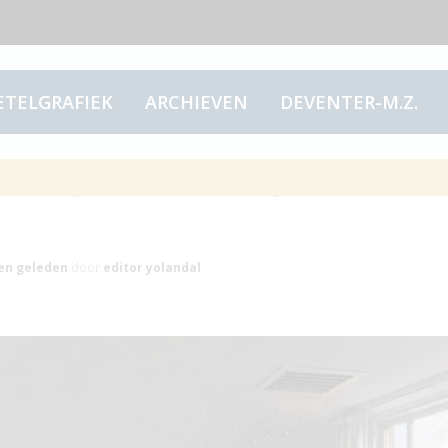
ETELGRAFIEK
ARCHIEVEN
DEVENTER-M.Z.
eigerden lang ze te
en
geleden
door
editor yolandal