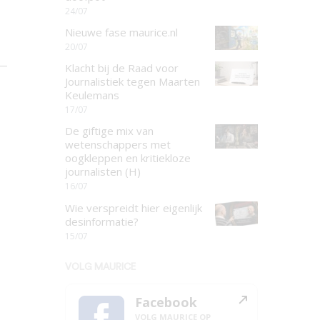
24/07
Nieuwe fase maurice.nl
20/07
Klacht bij de Raad voor
Journalistiek tegen Maarten
Keulemans
17/07
De giftige mix van
wetenschappers met
oogkleppen en kritiekloze
journalisten (H)
16/07
Wie verspreidt hier eigenlijk
desinformatie?
15/07
VOLG MAURICE
Facebook
VOLG MAURICE OP