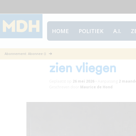
HOME
POLITIEK
A.I.
Z
RIVM en OMT w
Abonnement: Abonnee ()
zien vliegen
Geplaatst op
26 mei 2026
•
Aanpassing
2 maand
Geschreven door
Maurice de Hond