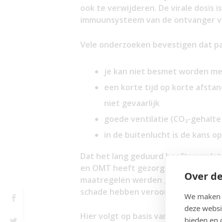
ook te verwijderen. De virale dosis 
immuunsysteem van de ontvanger van h
Vele onderzoeken bevestigen dat pa
je kan niet besmet worden met
een korte tijd op korte afsta
niet gevaarlijk
goede ventilatie (CO₂-gehalt
in de buitenlucht is de kans op
Dat het lang geduurd heeft voordat
en OMT heeft gezorgd voor veel onno
Over de
maatregelen werden genomen, die op
schade hebben veroorzaakt.
We maken g
deze websi
Hier volgt op basis van de openbar
bieden en 