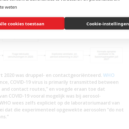
n deze verspreiding van het virus
te weten
jn en omslag bij WHO
Alle cookies toestaan
Cookie-instellingen
rt 2020 was druppel- en contactgeoriënteerd.
WHO
nce, COVID-19 virus is primarily transmitted between
 and contact routes,” en voegde eraan toe dat
van COVID-19 vooral mogelijk was bij aerosol-
HO wees zelfs expliciet op de laboratoriumaard van
ei dat die experimenteel opgewekte aerosolen “do not
ns.”