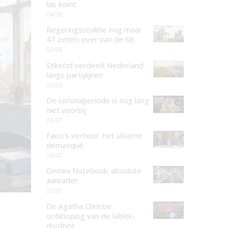
lab komt
04/08
Regeringscoalitie nog maar
47 zetels over van de 66
02/08
Stikstof verdeelt Nederland
langs partijlijnen
02/08
De coronaperiode is nog lang
niet voorbij
28/07
Fauci’s verhoor: het ultieme
demasqué
28/07
Gemini Notebook: absolute
aanrader
25/07
De Agatha Christie
ontknoping van de lablek-
doofpot