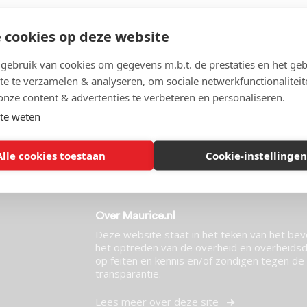
 cookies op deze website
ebruik van cookies om gegevens m.b.t. de prestaties en het geb
te te verzamelen & analyseren, om sociale netwerkfunctionaliteit
onze content & advertenties te verbeteren en personaliseren.
te weten
t Maurice?
Alle cookies toestaan
Cookie-instellingen
Over Maurice.nl
Deze website staat in het teken van het be
het optreden van de overheid en overheidsdi
op feiten en kennis en/of zondigen tegen de p
transparantie.
Lees meer over deze site