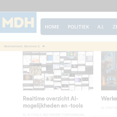
HOME
POLITIEK
A.I.
Z
ChatGPT
Abonnement: Abonnee ()
Realtime overzicht AI-
Werke
mogelijkheden en -tools
AI
,
CHATG
AI
,
AI-TOOLS
,
BIJZONDERE TOEPASSINGEN
,