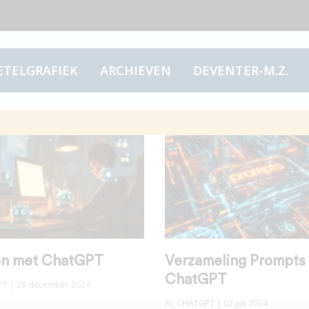
ETELGRAFIEK
ARCHIEVEN
DEVENTER-M.Z.
n met ChatGPT
Verzameling Prompts
ChatGPT
PT
| 28 december 2024
AI
,
CHATGPT
| 02 juli 2024