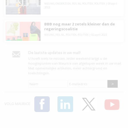
NIEUWS
,
ONDERZOEK
,
PEIL.NL
,
POLITIEK
,
POLITIEK
|
09 april
2023
BBB nog maar 2 zetels kleiner dan de
regeringscoalitie
NIEUWS
,
PEIL.NL
,
POLITIEK
,
POLITIEK
|
02 april 2023
De laatste updates in uw mail!
U hoeft niets te missen. leder weekend krijgt u de
hoogtepunten van Maurice van afgelopen week in uw mail.
Met opmerkelijke artikelen, meer achtergrond en
toelichtingen.
Naam
*
E-
mailadres
*
VOLG MAURICE