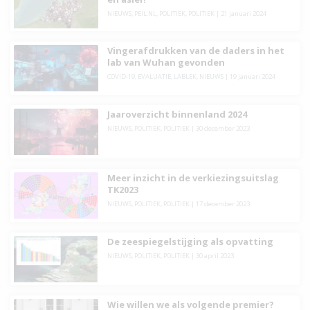
NIEUWS
,
PEIL.NL
,
POLITIEK
,
POLITIEK
|
21 januari 2024
Vingerafdrukken van de daders in het
lab van Wuhan gevonden
COVID-19
,
EVALUATIE
,
LABLEK
,
NIEUWS
|
19 januari 2024
Jaaroverzicht binnenland 2024
NIEUWS
,
POLITIEK
,
POLITIEK
|
30 december 2023
Meer inzicht in de verkiezingsuitslag
TK2023
NIEUWS
,
POLITIEK
,
POLITIEK
|
17 december 2023
De zeespiegelstijging als opvatting
NIEUWS
,
POLITIEK
,
POLITIEK
|
30 april 2023
Wie willen we als volgende premier?