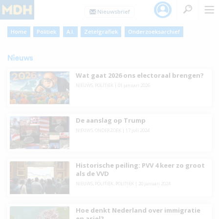
Home
Politiek
A.I.
Zetelgrafiek
Onderzoeksarchief
Nieuws
Wat gaat 2026 ons electoraal brengen?
NIEUWS
,
POLITIEK
|
01 januari 2026
De aanslag op Trump
NIEUWS
,
ONDERZOEK
|
17 juli 2024
Historische peiling: PVV 4 keer zo groot
als de VVD
NIEUWS
,
POLITIEK
,
POLITIEK
|
20 januari 2024
Hoe denkt Nederland over immigratie
en asiel?