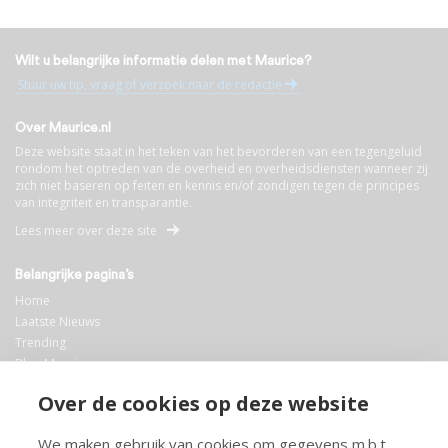
Wilt u belangrijke informatie delen met Maurice?
Stuur uw tip, vraag of verzoek naar de redactie
Over Maurice.nl
Deze website staat in het teken van het bevorderen van een tegengeluid
rondom het optreden van de overheid en overheidsdiensten wanneer zij
zich niet baseren op feiten en kennis en/of zondigen tegen de principes
van integriteit en transparantie.
Lees meer over deze site
Belangrijke pagina’s
Home
Laatste Nieuws
Trending
Blog Maurice
AI
Over de cookies op deze website
Bibliotheek
We maken gebruik van cookies om gegevens m.b.t.