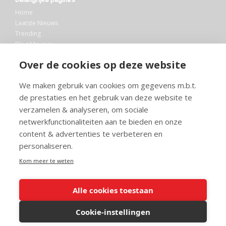
Home
Laatste Nieuws
Trending
Blog Maurice
AI
Over de cookies op deze website
Bibliotheek
We maken gebruik van cookies om gegevens m.b.t.
Info en service
de prestaties en het gebruik van deze website te
FAQ
verzamelen & analyseren, om sociale
Doneren
netwerkfunctionaliteiten aan te bieden en onze
Privacy
content & advertenties te verbeteren en
Voorwaarden
Meedoen
personaliseren.
Kom meer te weten
Alle cookies toestaan
© 2026 Maurice.nl - Alle rechten voorbehouden. Op alle artikelen rust
copyright. Voor meer info, mail naar
contact@maurice.nl
.
Cookie-instellingen