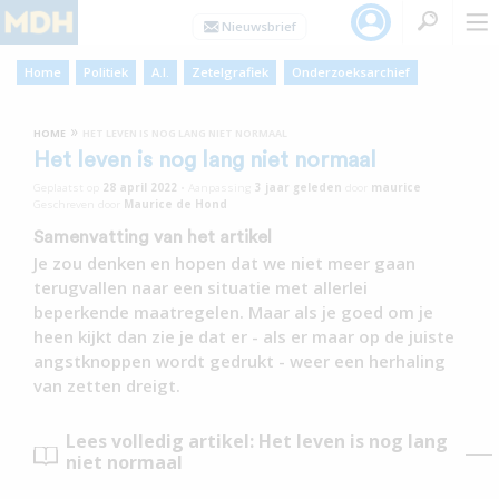
Home
Politiek
A.I.
Zetelgrafiek
Onderzoeksarchief
»
HOME
HET LEVEN IS NOG LANG NIET NORMAAL
Het leven is nog lang niet normaal
Geplaatst op
28 april 2022
•
Aanpassing
3 jaar
geleden
door
maurice
Geschreven door
Maurice de Hond
Samenvatting van het artikel
Je zou denken en hopen dat we niet meer gaan
terugvallen naar een situatie met allerlei
beperkende maatregelen. Maar als je goed om je
heen kijkt dan zie je dat er - als er maar op de juiste
angstknoppen wordt gedrukt - weer een herhaling
van zetten dreigt.
Lees volledig artikel: Het leven is nog lang
niet normaal