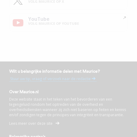
VOLG MAURICE OP X
YouTube
VOLG MAURICE OP YOUTUBE
Wilt u belangrijke informatie delen met Maurice?
Stuur uw tip, vraag of verzoek naar de redactie
Over Maurice.nl
Deze website staat in het teken van het bevorderen van een
tegengeluid rondom het optreden van de overheid en
overheidsdiensten wanneer zij zich niet baseren op feiten en kennis
en/of zondigen tegen de principes van integriteit en transparantie.
Lees meer over deze site
Belangrijke pagina’s