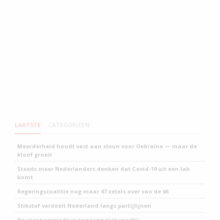
LAATSTE
CATEGORIEEN
Meerderheid houdt vast aan steun voor Oekraïne — maar de
kloof groeit
Steeds meer Nederlanders denken dat Covid-19 uit een lab
komt
Regeringscoalitie nog maar 47 zetels over van de 66
Stikstof verdeelt Nederland langs partijlijnen
De coronaperiode is nog lang niet voorbij