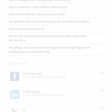
Fauci’s verhoor: het ultieme demasqué
Gemini Notebook: absolute aanrader
De Agatha Christie ontknoping van de lablek-doofpot
Nieuwe fase maurice.nl
Klacht bij de Raad voor Journalistiek tegen Maarten
Keulemans
De giftige mix van wetenschappers met oogkleppen en
kritiekloze journalisten (H)
VOLG MAURICE
Facebook
VOLG MAURICE OP FACEBOOK
Linkedin
VOLG MAURICE OP LINKEDIN
X