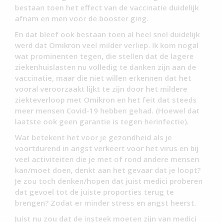
bestaan toen het effect van de vaccinatie duidelijk
afnam en men voor de booster ging.
En dat bleef ook bestaan toen al heel snel duidelijk
werd dat Omikron veel milder verliep. Ik kom nogal
wat prominenten tegen, die stellen dat de lagere
ziekenhuislasten nu volledig te danken zijn aan de
vaccinatie, maar die niet willen erkennen dat het
vooral veroorzaakt lijkt te zijn door het mildere
ziekteverloop met Omikron en het feit dat steeds
meer mensen Covid-19 hebben gehad. (Hoewel dat
laatste ook geen garantie is tegen herinfectie).
Wat betekent het voor je gezondheid als je
voortdurend in angst verkeert voor het virus en bij
veel activiteiten die je met of rond andere mensen
kan/moet doen, denkt aan het gevaar dat je loopt?
Je zou toch denken/hopen dat juist medici proberen
dat gevoel tot de juiste proporties terug te
brengen? Zodat er minder stress en angst heerst.
Juist nu zou dat de insteek moeten zijn van medici