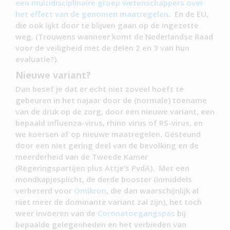
een multidisciplinaire groep wetenschappers over
het effect van de genomen maatregelen
. En de EU,
die ook lijkt door te blijven gaan op de ingezette
weg. (Trouwens wanneer komt de Nederlandse Raad
voor de veiligheid met de delen 2 en 3 van hun
evaluatie?).
Nieuwe variant?
Dan besef je dat er echt niet zoveel hoeft te
gebeuren in het najaar door de (normale) toename
van de druk op de zorg, door een nieuwe variant, een
bepaald influenza-virus, rhino virus of RS-virus, en
we koersen af op nieuwe maatregelen. Gesteund
door een niet gering deel van de bevolking en de
meerderheid van de Tweede Kamer
(Regeringspartijen plus Attje’s PvdA). Met een
mondkapjesplicht, de derde booster (inmiddels
verbeterd voor
Omikron
, die dan waarschijnlijk al
niet meer de dominante variant zal zijn), het toch
weer invoeren van de
Coronatoegangspas
bij
bepaalde gelegenheden en het verbieden van