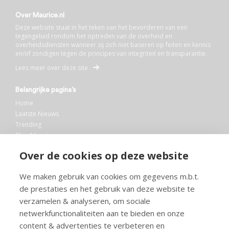
Over Maurice.nl
Deze website staat in het teken van het bevorderen van een
tegengeluid rondom het optreden van de overheid en
overheidsdiensten wanneer zij zich niet baseren op feiten en kennis
en/of zondigen tegen de principes van integriteit en transparantie.
Lees meer over deze site
Belangrijke pagina’s
Home
Laatste Nieuws
Trending
Blog Maurice
AI
Over de cookies op deze website
Bibliotheek
We maken gebruik van cookies om gegevens m.b.t.
Info en service
de prestaties en het gebruik van deze website te
FAQ
verzamelen & analyseren, om sociale
Doneren
netwerkfunctionaliteiten aan te bieden en onze
Privacy
content & advertenties te verbeteren en
Voorwaarden