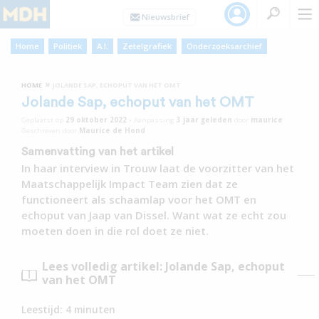
Home
Politiek
A.I.
Zetelgrafiek
Onderzoeksarchief
»
HOME
JOLANDE SAP, ECHOPUT VAN HET OMT
Jolande Sap, echoput van het OMT
Geplaatst op
29 oktober 2022
•
Aanpassing
3 jaar
geleden
door
maurice
Geschreven door
Maurice de Hond
Samenvatting van het artikel
In haar interview in Trouw laat de voorzitter van het
Maatschappelijk Impact Team zien dat ze
functioneert als schaamlap voor het OMT en
echoput van Jaap van Dissel. Want wat ze echt zou
moeten doen in die rol doet ze niet.
Lees volledig artikel: Jolande Sap, echoput
van het OMT
Leestijd:
4
minuten