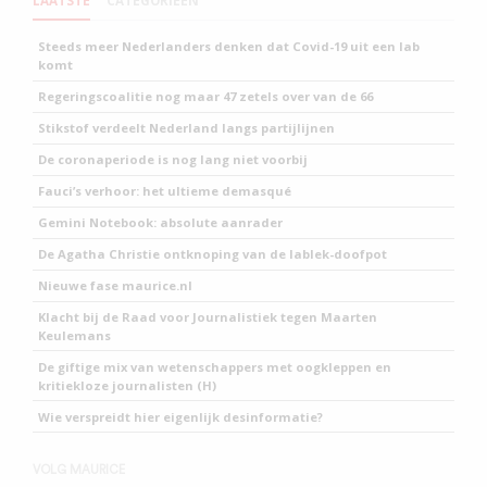
LAATSTE
CATEGORIEEN
Steeds meer Nederlanders denken dat Covid-19 uit een lab
komt
Regeringscoalitie nog maar 47 zetels over van de 66
Stikstof verdeelt Nederland langs partijlijnen
De coronaperiode is nog lang niet voorbij
Fauci’s verhoor: het ultieme demasqué
Gemini Notebook: absolute aanrader
De Agatha Christie ontknoping van de lablek-doofpot
Nieuwe fase maurice.nl
Klacht bij de Raad voor Journalistiek tegen Maarten
Keulemans
De giftige mix van wetenschappers met oogkleppen en
kritiekloze journalisten (H)
Wie verspreidt hier eigenlijk desinformatie?
VOLG MAURICE