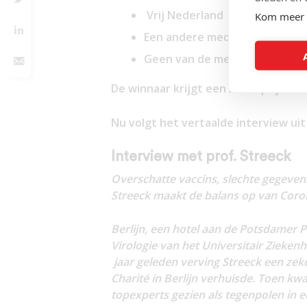
Vrij Nederland
Kom meer 
Een andere medium
Geen van de media die voor 20
De winnaar krijgt een leuke prijs. A
Nu volgt het vertaalde interview uit
Interview met prof. Streeck
Overschatte vaccins, slechte gegeven
Streeck maakt de balans op van Coron
Berlijn, een hotel aan de Potsdamer Pl
Virologie van het Universitair Ziekenh
jaar geleden verving Streeck een zek
Charité in Berlijn verhuisde. Toen 
topexperts gezien als tegenpolen in een