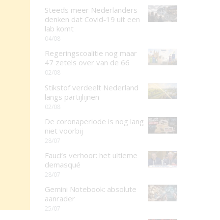
Steeds meer Nederlanders
denken dat Covid-19 uit een
lab komt
04/08
Regeringscoalitie nog maar
47 zetels over van de 66
02/08
Stikstof verdeelt Nederland
langs partijlijnen
02/08
De coronaperiode is nog lang
niet voorbij
28/07
Fauci’s verhoor: het ultieme
demasqué
28/07
Gemini Notebook: absolute
aanrader
25/07