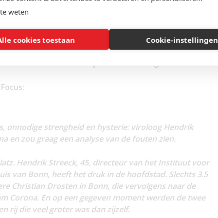
te weten
Alle cookies toestaan
Cookie-instellingen
18 al actief waren
ls er meerdere winnaars zijn dan wordt er geloot.
 Focus:
s, onnodige strengheid en hysterie: viroloog Hendrik
a en zou graag een analyse van de fouten zien.
atz. Hendrik Streeck, 45, directeur van het Instituut voor
uis van Bonn, heeft het druk in de hoofdstad. Slechts 3.5
ere Christian Drosten in Bonn, die vervolgens naar de
kwam Corona. En op een gegeven moment werden de twee
 rij die veel groter was dan zijzelf.