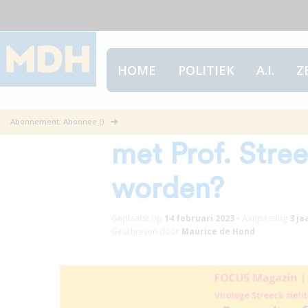
HOME
POLITIEK
A.I.
Z
Zou in Nederla
Abonnement: Abonnee ()
met Prof. Stre
worden?
Geplaatst op
14 februari 2023
•
Aanpassing
3 ja
Geschreven door
Maurice de Hond