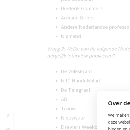
Diederik Gommers
Armand Girbes
Andere Nederlandse professo
Niemand
Vraag 2: Welke van de volgende Neder
dergelijk interview publiceren?
De Volkskrant
NRC-Handelsblad
De Telegraaf
AD
Over de
Trouw
We maken g
Nieuwsuur
deze websi
Elseviers Weekblad
bieden en 