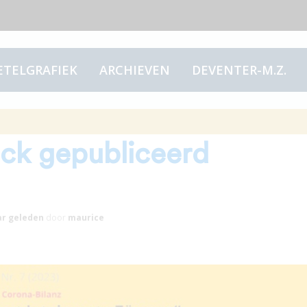
ETELGRAFIEK
ARCHIEVEN
DEVENTER-M.Z.
nd zo’n soort interview
eck gepubliceerd
ar
geleden
door
maurice