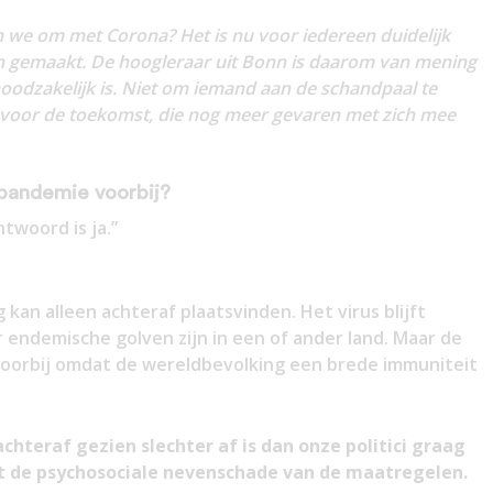
n we om met Corona? Het is nu voor iedereen duidelijk
ijn gemaakt. De hoogleraar uit Bonn is daarom van mening
noodzakelijk is. Niet om iemand aan de schandpaal te
voor de toekomst, die nog meer gevaren met zich mee
 pandemie voorbij?
twoord is ja.”
 kan alleen achteraf plaatsvinden. Het virus blijft
r endemische golven zijn in een of ander land. Maar de
 voorbij omdat de wereldbevolking een brede immuniteit
achteraf gezien slechter af is dan onze politici graag
ft de psychosociale nevenschade van de maatregelen.