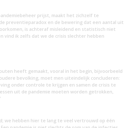
 pandemiebeheer prijst, maakt het zichzelf te
de preventieparadox en de bewering dat een aantal uit
oorkomen, is achteraf misleidend en statistisch niet
ind ik zelfs dat we de crisis slechter hebben
uten heeft gemaakt, vooral in het begin, bijvoorbeeld
oudere bevolking, moet men uiteindelijk concluderen:
ving onder controle te krijgen en samen de crisis te
 lessen uit de pandemie moeten worden getrokken,
”
id; we hebben hier te lang te veel vertrouwd op één
Een pandemie is niet slechts de som van de infecties,