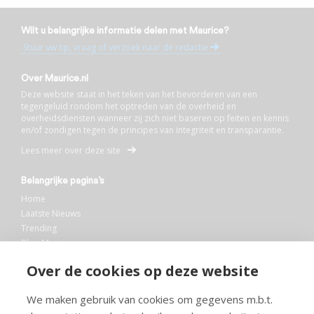
Wilt u belangrijke informatie delen met Maurice?
Stuur uw tip, vraag of verzoek naar de redactie
Over Maurice.nl
Deze website staat in het teken van het bevorderen van een
tegengeluid rondom het optreden van de overheid en
overheidsdiensten wanneer zij zich niet baseren op feiten en kennis
en/of zondigen tegen de principes van integriteit en transparantie.
Lees meer over deze site
Belangrijke pagina’s
Home
Laatste Nieuws
Trending
Blog Maurice
AI
Over de cookies op deze website
Bibliotheek
We maken gebruik van cookies om gegevens m.b.t.
Info en service