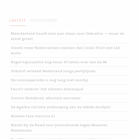
LAATSTE
CATEGORIEEN
Meerderheid houdt vast aan steun voor Oekraïne — maar de
kloof groeit
Steeds meer Nederlanders denken dat Covid-19 uit een lab
komt
Regeringscoalitie nog maar 47 zetels over van de 66
Stikstof verdeelt Nederland langs partijlijnen
De coronaperiode is nog lang niet voorbij
Fauci’s verhoor: het ultieme demasqué
Gemini Notebook: absolute aanrader
De Agatha Christie ontknoping van de lablek-doofpot
Nieuwe fase maurice.nl
Klacht bij de Raad voor Journalistiek tegen Maarten
Keulemans