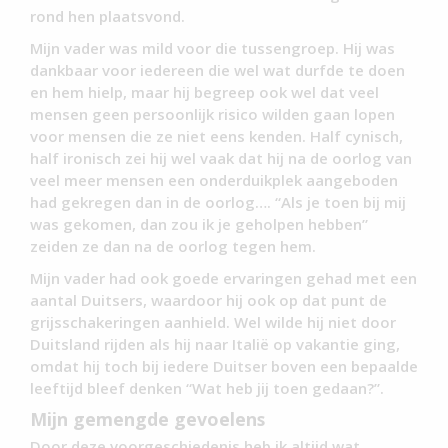
rond hen plaatsvond.
Mijn vader was mild voor die tussengroep. Hij was
dankbaar voor iedereen die wel wat durfde te doen
en hem hielp, maar hij begreep ook wel dat veel
mensen geen persoonlijk risico wilden gaan lopen
voor mensen die ze niet eens kenden. Half cynisch,
half ironisch zei hij wel vaak dat hij na de oorlog van
veel meer mensen een onderduikplek aangeboden
had gekregen dan in de oorlog…. “Als je toen bij mij
was gekomen, dan zou ik je geholpen hebben”
zeiden ze dan na de oorlog tegen hem.
Mijn vader had ook goede ervaringen gehad met een
aantal Duitsers, waardoor hij ook op dat punt de
grijsschakeringen aanhield. Wel wilde hij niet door
Duitsland rijden als hij naar Italië op vakantie ging,
omdat hij toch bij iedere Duitser boven een bepaalde
leeftijd bleef denken “Wat heb jij toen gedaan?”.
Mijn gemengde gevoelens
Door deze voorgeschiedenis heb ik altijd wat