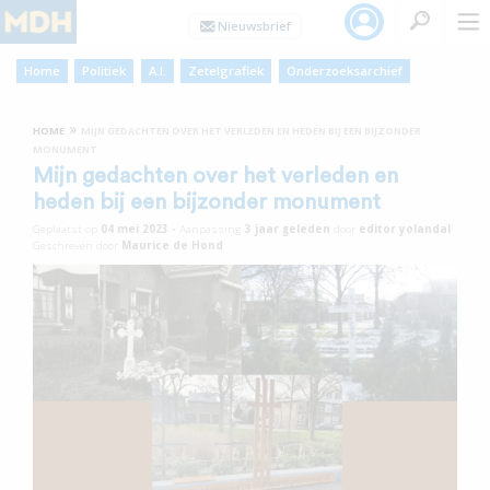
Home
Politiek
A.I.
Zetelgrafiek
Onderzoeksarchief
»
HOME
MIJN GEDACHTEN OVER HET VERLEDEN EN HEDEN BIJ EEN BIJZONDER
MONUMENT
Mijn gedachten over het verleden en
heden bij een bijzonder monument
Geplaatst op
04 mei 2023
•
Aanpassing
3 jaar
geleden
door
editor yolandal
Geschreven door
Maurice de Hond