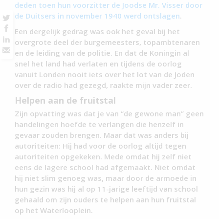
deden toen hun voorzitter de Joodse Mr. Visser door
de Duitsers in november 1940 werd ontslagen
.
Een dergelijk gedrag was ook het geval bij het
overgrote deel der burgemeesters, topambtenaren
en de leiding van de politie. En dat de Koningin al
snel het land had verlaten en tijdens de oorlog
vanuit Londen nooit iets over het lot van de Joden
over de radio had gezegd, raakte mijn vader zeer.
Helpen aan de fruitstal
Zijn opvatting was dat je van “de gewone man” geen
handelingen hoefde te verlangen die henzelf in
gevaar zouden brengen. Maar dat was anders bij
autoriteiten: Hij had voor de oorlog altijd tegen
autoriteiten opgekeken. Mede omdat hij zelf niet
eens de lagere school had afgemaakt. Niet omdat
hij niet slim genoeg was, maar door de armoede in
hun gezin was hij al op 11-jarige leeftijd van school
gehaald om zijn ouders te helpen aan hun fruitstal
op het Waterlooplein.