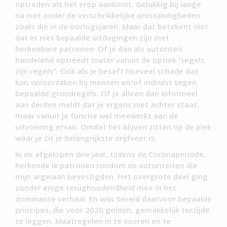
optreden als het erop aankomt. Gelukkig bij lange
na niet onder de verschrikkelijke omstandigheden
zoals die in de oorlogsjaren. Maar dat betekent niet
dat er niet bepaalde uitdagingen zijn met
herkenbare patronen. Of je dan als autoriteit
handelend optreedt louter vanuit de optiek “regels
zijn regels”. Ook als je beseft hoeveel schade dat
kan veroorzaken bij mensen en/of indruist tegen
bepaalde grondregels. Of je alleen dan informeel
aan derden meldt dat je ergens niet achter staat,
maar vanuit je functie wel meewerkt aan de
uitvoering ervan. Omdat het blijven zitten op de plek
waar je zit je belangrijkste drijfveer is.
In de afgelopen drie jaar, tijdens de Coronaperiode,
herkende ik patronen rondom de autoriteiten die
mijn argwaan bevestigden. Het overgrote deel ging
zonder enige terughoudendheid mee in het
dominante verhaal. En was bereid daarvoor bepaalde
principes, die voor 2020 golden, gemakkelijk terzijde
te leggen. Maatregelen in te voeren en te