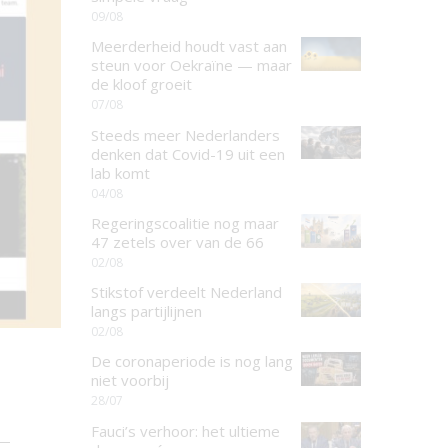
09/08
Meerderheid houdt vast aan
steun voor Oekraïne — maar
de kloof groeit
07/08
Steeds meer Nederlanders
denken dat Covid-19 uit een
lab komt
04/08
Regeringscoalitie nog maar
47 zetels over van de 66
02/08
Stikstof verdeelt Nederland
langs partijlijnen
02/08
De coronaperiode is nog lang
niet voorbij
28/07
Fauci’s verhoor: het ultieme