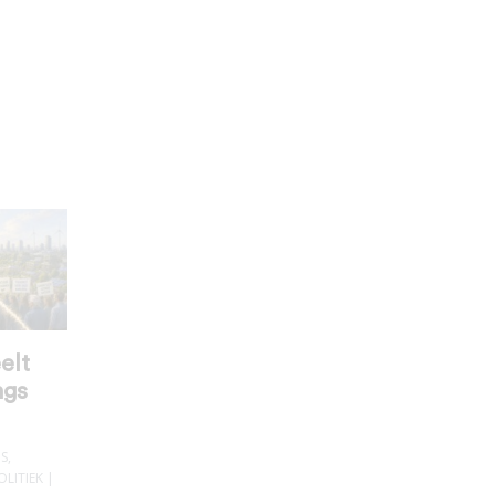
elt
ngs
IS
,
OLITIEK
|