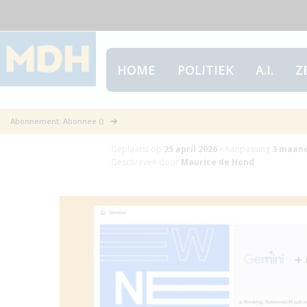
HOME
POLITIEK
A.I.
Z
AI-tool Gemini
Abonnement: Abonnee ()
Geplaatst op
25 april 2026
•
Aanpassing
3 maan
Geschreven door
Maurice de Hond