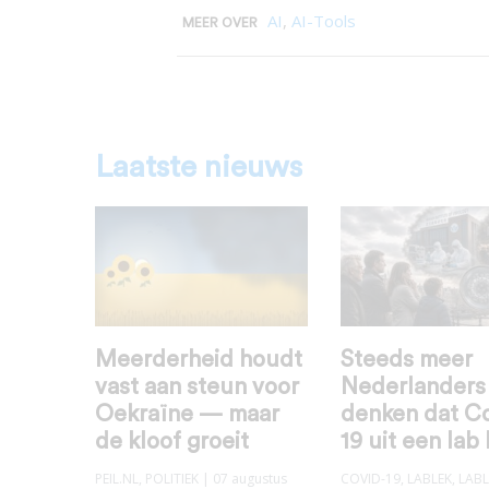
AI
,
AI-Tools
MEER OVER
Laatste nieuws
Meerderheid houdt
Steeds meer
vast aan steun voor
Nederlanders
Oekraïne — maar
denken dat C
de kloof groeit
19 uit een lab
PEIL.NL
,
POLITIEK
| 07 augustus
COVID-19
,
LABLEK
,
LABL