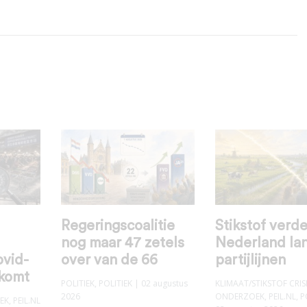
Regeringscoalitie
Stikstof verde
nog maar 47 zetels
Nederland la
ovid-
over van de 66
partijlijnen
 komt
POLITIEK
,
POLITIEK
| 02 augustus
KLIMAAT/STIKSTOF CRIS
2026
ONDERZOEK
,
PEIL.NL
,
P
EK
,
PEIL.NL